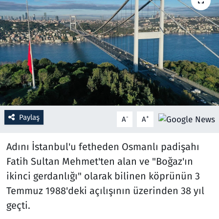
Resmi İlanlar
Rüya Tabirleri
Sağlık
Savunma Sanayi
Paylaş
-
+
A
A
Seçim 2023
Adını İstanbul'u fetheden Osmanlı padişahı
Spor
Fatih Sultan Mehmet'ten alan ve "Boğaz'ın
Teknoloji ve Bilim
ikinci gerdanlığı" olarak bilinen köprünün 3
Temmuz 1988'deki açılışının üzerinden 38 yıl
Televizyon
geçti.