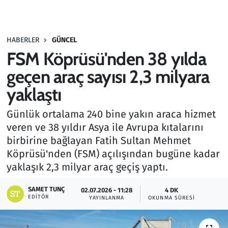
Gündem
HABERLER
GÜNCEL
Haber
FSM Köprüsü'nden 38 yılda
Kültür Sanat
geçen araç sayısı 2,3 milyara
yaklaştı
Kurumsal Haberler
Günlük ortalama 240 bine yakın araca hizmet
Lezzet Durağı
veren ve 38 yıldır Asya ile Avrupa kıtalarını
birbirine bağlayan Fatih Sultan Mehmet
Memur ve Kamu
Köprüsü'nden (FSM) açılışından bugüne kadar
yaklaşık 2,3 milyar araç geçiş yaptı.
Otomobil
SAMET TUNÇ
02.07.2026 - 11:28
4 DK
EDITÖR
Oyun
YAYINLANMA
OKUNMA SÜRESI
Ramazan