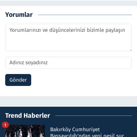
Yorumlar
Gönder
Trend Haberler
1
Bakırköy Cumhuriyet
Başsavcılığı'ndan yeni nesil suç