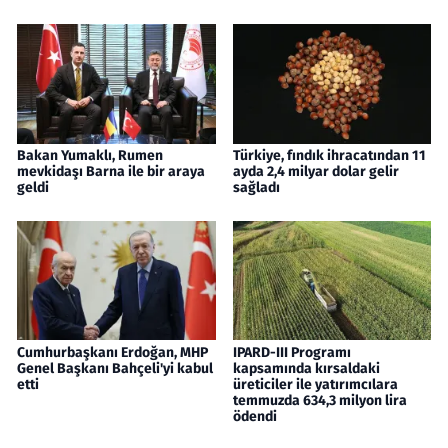
Bakan Yumaklı, Rumen
Türkiye, fındık ihracatından 11
mevkidaşı Barna ile bir araya
ayda 2,4 milyar dolar gelir
geldi
sağladı
Cumhurbaşkanı Erdoğan, MHP
IPARD-III Programı
Genel Başkanı Bahçeli'yi kabul
kapsamında kırsaldaki
etti
üreticiler ile yatırımcılara
temmuzda 634,3 milyon lira
ödendi