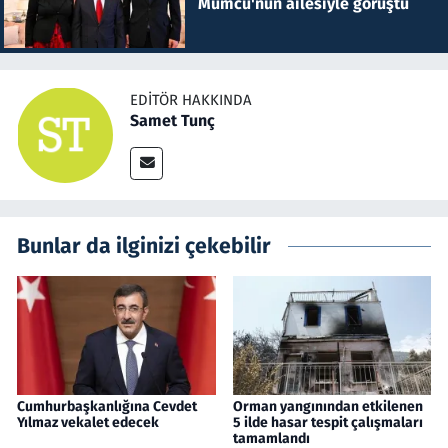
Mumcu'nun ailesiyle görüştü
EDITÖR HAKKINDA
Samet Tunç
Bunlar da ilginizi çekebilir
Cumhurbaşkanlığına Cevdet
Orman yangınından etkilenen
Yılmaz vekalet edecek
5 ilde hasar tespit çalışmaları
tamamlandı