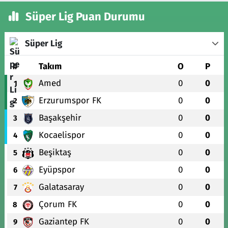
Süper Lig Puan Durumu
Süper Lig
#
Takım
O
P
Amed
0
0
1
Erzurumspor FK
0
0
2
Başakşehir
0
0
3
Kocaelispor
0
0
4
Beşiktaş
0
0
5
Eyüpspor
0
0
6
Galatasaray
0
0
7
Çorum FK
0
0
8
Gaziantep FK
0
0
9