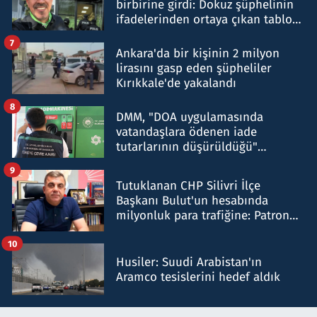
birbirine girdi: Dokuz şüphelinin
ifadelerinden ortaya çıkan tablo
şok etti
7
Ankara'da bir kişinin 2 milyon
lirasını gasp eden şüpheliler
Kırıkkale'de yakalandı
8
DMM, "DOA uygulamasında
vatandaşlara ödenen iade
tutarlarının düşürüldüğü"
iddiasını yalanladı
9
Tutuklanan CHP Silivri İlçe
Başkanı Bulut'un hesabında
milyonluk para trafiğine: Patron
talimat verdi, ben gönderdim
10
Husiler: Suudi Arabistan'ın
Aramco tesislerini hedef aldık