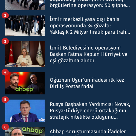
örgütlerine operasyon: 50 şüpheli
hakkında gözaltı kararı
2
İzmir merkezli yasa dışı bahis
operasyonunda 34 gözaltı:
Yaklaşık 2 Milyar liralık para trafiği
tespit edildi
3
İzmit Belediyesi'ne operasyon!
Başkan Fatma Kaplan Hürriyet ve
eşi gözaltına alındı
4
Oğuzhan Uğur’un ifadesi ilk kez
Diriliş Postası'nda!
5
Rusya Başbakan Yardımcısı Novak,
Rusya-Türkiye enerji ortaklığının
stratejik nitelikte olduğunu
belirtti
6
Ahbap soruşturmasında ifadeler