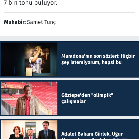
7 bin tonu buluyor.
Muhabir:
Samet Tunç
Maradona'nın son sözleri: Hiçbir
şey istemiyorum, hepsi bu
Göztepe'den "olimpik"
çalışmalar
Adalet Bakanı Gürlek, Uğur