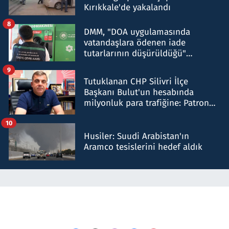
Kırıkkale'de yakalandı
8
DMM, "DOA uygulamasında
vatandaşlara ödenen iade
tutarlarının düşürüldüğü"
iddiasını yalanladı
9
Tutuklanan CHP Silivri İlçe
Başkanı Bulut'un hesabında
milyonluk para trafiğine: Patron
talimat verdi, ben gönderdim
10
Husiler: Suudi Arabistan'ın
Aramco tesislerini hedef aldık