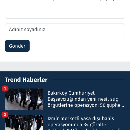
Gönder
Trend Haberler
1
Bakırköy Cumhuriyet
Başsavcılığı'ndan yeni nesil suç
örgütlerine operasyon: 50 şüpheli
hakkında gözaltı kararı
2
İzmir merkezli yasa dışı bahis
operasyonunda 34 gözaltı: