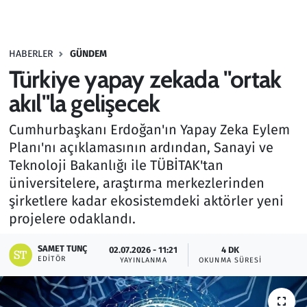
Gündem
HABERLER
GÜNDEM
Haber
Türkiye yapay zekada "ortak
Kültür Sanat
akıl"la gelişecek
Cumhurbaşkanı Erdoğan'ın Yapay Zeka Eylem
Kurumsal Haberler
Planı'nı açıklamasının ardından, Sanayi ve
Teknoloji Bakanlığı ile TÜBİTAK'tan
Lezzet Durağı
üniversitelere, araştırma merkezlerinden
Memur ve Kamu
şirketlere kadar ekosistemdeki aktörler yeni
projelere odaklandı.
Otomobil
SAMET TUNÇ
02.07.2026 - 11:21
4 DK
EDITÖR
YAYINLANMA
OKUNMA SÜRESI
Oyun
Ramazan