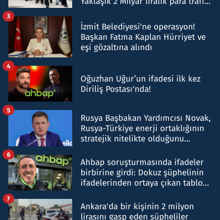
Yaklaşık 2 Milyar liralık para trafiği
tespit edildi
3
İzmit Belediyesi'ne operasyon!
Başkan Fatma Kaplan Hürriyet ve
eşi gözaltına alındı
4
Oğuzhan Uğur’un ifadesi ilk kez
Diriliş Postası'nda!
5
Rusya Başbakan Yardımcısı Novak,
Rusya-Türkiye enerji ortaklığının
stratejik nitelikte olduğunu
belirtti
6
Ahbap soruşturmasında ifadeler
birbirine girdi: Dokuz şüphelinin
ifadelerinden ortaya çıkan tablo
şok etti
7
Ankara'da bir kişinin 2 milyon
lirasını gasp eden şüpheliler