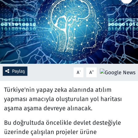
Resmi İlanlar
Rüya Tabirleri
Sağlık
Savunma Sanayi
Paylaş
-
+
A
A
Seçim 2023
Türkiye'nin yapay zeka alanında atılım
Spor
yapması amacıyla oluşturulan yol haritası
aşama aşama devreye alınacak.
Teknoloji ve Bilim
Bu doğrultuda öncelikle devlet desteğiyle
Televizyon
üzerinde çalışılan projeler ürüne