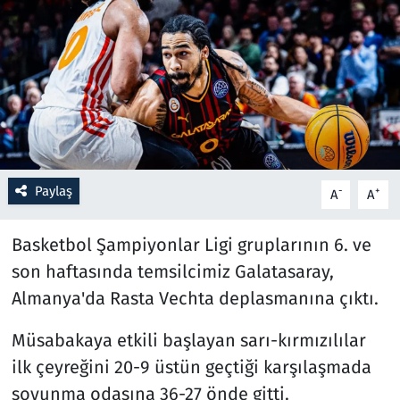
Resmi İlanlar
Rüya Tabirleri
Sağlık
Savunma Sanayi
Paylaş
-
+
A
A
Seçim 2023
Basketbol Şampiyonlar Ligi gruplarının 6. ve
Spor
son haftasında temsilcimiz Galatasaray,
Almanya'da Rasta Vechta deplasmanına çıktı.
Teknoloji ve Bilim
Müsabakaya etkili başlayan sarı-kırmızılılar
Televizyon
ilk çeyreğini 20-9 üstün geçtiği karşılaşmada
soyunma odasına 36-27 önde gitti.