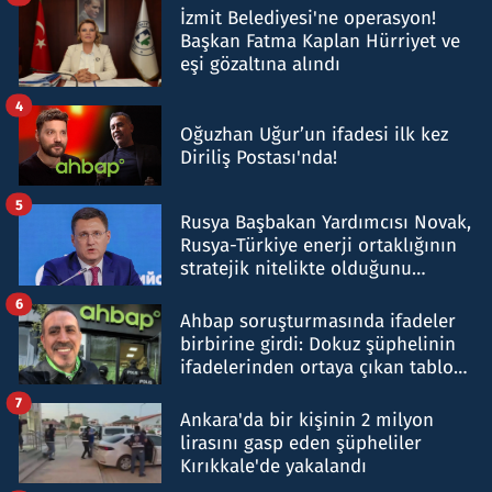
İzmit Belediyesi'ne operasyon!
Başkan Fatma Kaplan Hürriyet ve
eşi gözaltına alındı
4
Oğuzhan Uğur’un ifadesi ilk kez
Diriliş Postası'nda!
5
Rusya Başbakan Yardımcısı Novak,
Rusya-Türkiye enerji ortaklığının
stratejik nitelikte olduğunu
belirtti
6
Ahbap soruşturmasında ifadeler
birbirine girdi: Dokuz şüphelinin
ifadelerinden ortaya çıkan tablo
şok etti
7
Ankara'da bir kişinin 2 milyon
lirasını gasp eden şüpheliler
Kırıkkale'de yakalandı