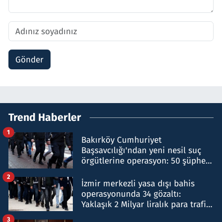
Gönder
Trend Haberler
1
Bakırköy Cumhuriyet
Başsavcılığı'ndan yeni nesil suç
örgütlerine operasyon: 50 şüpheli
hakkında gözaltı kararı
2
İzmir merkezli yasa dışı bahis
operasyonunda 34 gözaltı:
Yaklaşık 2 Milyar liralık para trafiği
tespit edildi
3