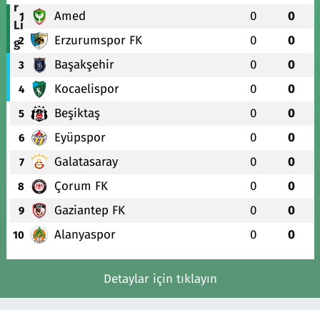
Amed
0
0
1
Erzurumspor FK
0
0
2
Başakşehir
0
0
3
Kocaelispor
0
0
4
Beşiktaş
0
0
5
Eyüpspor
0
0
6
Galatasaray
0
0
7
Çorum FK
0
0
8
Gaziantep FK
0
0
9
Alanyaspor
0
0
10
Detaylar için tıklayın