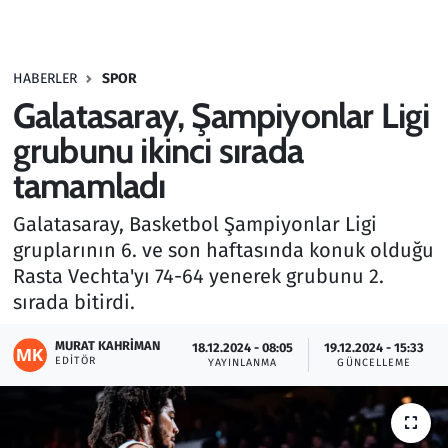
Gündem
HABERLER
SPOR
Haber
Galatasaray, Şampiyonlar Ligi
Kültür Sanat
grubunu ikinci sırada
tamamladı
Kurumsal Haberler
Galatasaray, Basketbol Şampiyonlar Ligi
Lezzet Durağı
gruplarının 6. ve son haftasında konuk olduğu
Rasta Vechta'yı 74-64 yenerek grubunu 2.
Memur ve Kamu
sırada bitirdi.
Otomobil
MURAT KAHRIMAN
18.12.2024 - 08:05
19.12.2024 - 15:33
EDITÖR
YAYINLANMA
GÜNCELLEME
Oyun
Ramazan