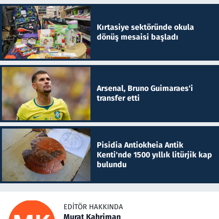
Kırtasiye sektöründe okula
dönüş mesaisi başladı
Arsenal, Bruno Guimaraes'i
transfer etti
Pisidia Antiokheia Antik
Kenti'nde 1500 yıllık litürjik kap
bulundu
EDITÖR HAKKINDA
Murat Kahriman