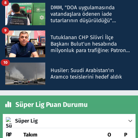
8
DMM, "DOA uygulamasında
vatandaşlara ödenen iade
tutarlarının düşürüldüğü"
iddiasını yalanladı
9
Tutuklanan CHP Silivri İlçe
Başkanı Bulut'un hesabında
milyonluk para trafiğine: Patron
talimat verdi, ben gönderdim
10
Husiler: Suudi Arabistan'ın
Aramco tesislerini hedef aldık
Süper Lig Puan Durumu
Süper Lig
#
Takım
O
P