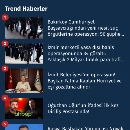
Trend Haberler
1
Bakırköy Cumhuriyet
Başsavcılığı'ndan yeni nesil suç
örgütlerine operasyon: 50 şüpheli
hakkında gözaltı kararı
2
İzmir merkezli yasa dışı bahis
operasyonunda 34 gözaltı:
Yaklaşık 2 Milyar liralık para trafiği
tespit edildi
3
İzmit Belediyesi'ne operasyon!
Başkan Fatma Kaplan Hürriyet ve
eşi gözaltına alındı
4
Oğuzhan Uğur’un ifadesi ilk kez
Diriliş Postası'nda!
5
Rusya Başbakan Yardımcısı Novak,