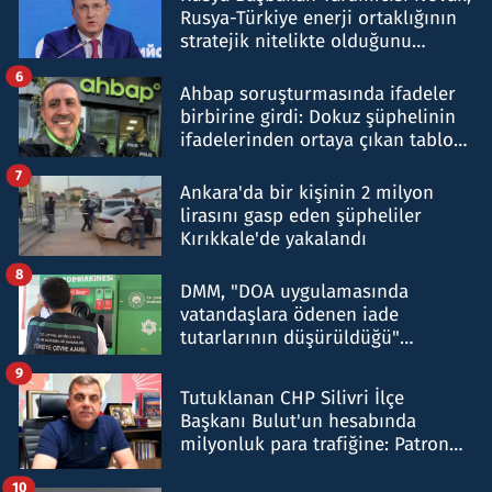
Rusya-Türkiye enerji ortaklığının
stratejik nitelikte olduğunu
belirtti
6
Ahbap soruşturmasında ifadeler
birbirine girdi: Dokuz şüphelinin
ifadelerinden ortaya çıkan tablo
şok etti
7
Ankara'da bir kişinin 2 milyon
lirasını gasp eden şüpheliler
Kırıkkale'de yakalandı
8
DMM, "DOA uygulamasında
vatandaşlara ödenen iade
tutarlarının düşürüldüğü"
iddiasını yalanladı
9
Tutuklanan CHP Silivri İlçe
Başkanı Bulut'un hesabında
milyonluk para trafiğine: Patron
talimat verdi, ben gönderdim
10