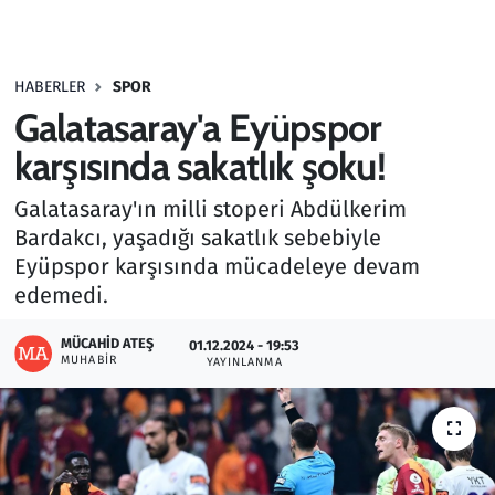
Gündem
HABERLER
SPOR
Haber
Galatasaray'a Eyüpspor
Kültür Sanat
karşısında sakatlık şoku!
Galatasaray'ın milli stoperi Abdülkerim
Kurumsal Haberler
Bardakcı, yaşadığı sakatlık sebebiyle
Eyüpspor karşısında mücadeleye devam
Lezzet Durağı
edemedi.
Memur ve Kamu
MÜCAHID ATEŞ
01.12.2024 - 19:53
MUHABIR
YAYINLANMA
Otomobil
Oyun
Ramazan