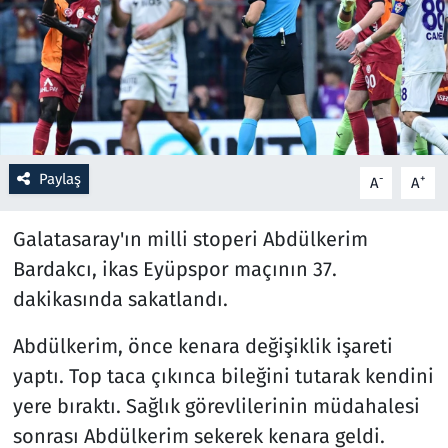
Resmi İlanlar
Rüya Tabirleri
Sağlık
Paylaş
-
+
A
A
Savunma Sanayi
Galatasaray'ın milli stoperi Abdülkerim
Seçim 2023
Bardakcı, ikas Eyüpspor maçının 37.
dakikasında sakatlandı.
Spor
Abdülkerim, önce kenara değişiklik işareti
Teknoloji ve Bilim
yaptı. Top taca çıkınca bileğini tutarak kendini
Televizyon
yere bıraktı. Sağlık görevlilerinin müdahalesi
sonrası Abdülkerim sekerek kenara geldi.