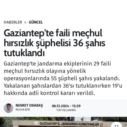
Gündem
HABERLER
GÜNCEL
Haber
Gaziantep'te faili meçhul
Kültür Sanat
hırsızlık şüphelisi 36 şahıs
tutuklandı
Kurumsal Haberler
Gaziantep'te jandarma ekiplerinin 29 faili
Lezzet Durağı
meçhul hırsızlık olayına yönelik
operasyonlarında 55 şüpheli şahıs yakalandı.
Memur ve Kamu
Yakalanan şahıslardan 36'sı tutuklanırken 19'u
hakkında adli kontrol kararı verildi.
Otomobil
NUSRET ODABAŞ
06.12.2024 - 13:39
MUHABIR
Oyun
YAYINLANMA
Ramazan