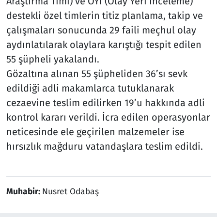
Araştırma Timi) ve OYİ (Olay Yeri İnceleme)
destekli özel timlerin titiz planlama, takip ve
çalışmaları sonucunda 29 faili meçhul olay
aydınlatılarak olaylara karıştığı tespit edilen
55 şüpheli yakalandı.
Gözaltına alınan 55 şüpheliden 36’sı sevk
edildiği adli makamlarca tutuklanarak
cezaevine teslim edilirken 19’u hakkında adli
kontrol kararı verildi. İcra edilen operasyonlar
neticesinde ele geçirilen malzemeler ise
hırsızlık mağduru vatandaşlara teslim edildi.
Muhabir:
Nusret Odabaş