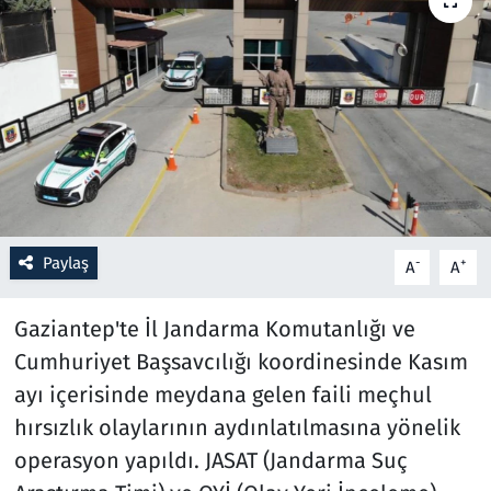
Resmi İlanlar
Rüya Tabirleri
Sağlık
Savunma Sanayi
Paylaş
-
+
A
A
Seçim 2023
Gaziantep'te İl Jandarma Komutanlığı ve
Spor
Cumhuriyet Başsavcılığı koordinesinde Kasım
Teknoloji ve Bilim
ayı içerisinde meydana gelen faili meçhul
hırsızlık olaylarının aydınlatılmasına yönelik
Televizyon
operasyon yapıldı. JASAT (Jandarma Suç