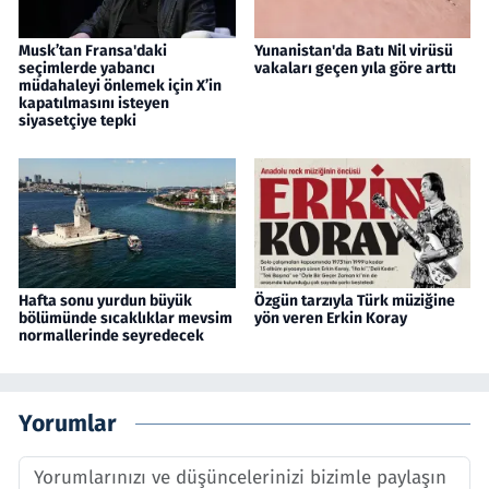
Musk’tan Fransa'daki
Yunanistan'da Batı Nil virüsü
seçimlerde yabancı
vakaları geçen yıla göre arttı
müdahaleyi önlemek için X’in
kapatılmasını isteyen
siyasetçiye tepki
Hafta sonu yurdun büyük
Özgün tarzıyla Türk müziğine
bölümünde sıcaklıklar mevsim
yön veren Erkin Koray
normallerinde seyredecek
Yorumlar