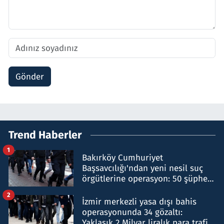
Gönder
Trend Haberler
1
Bakırköy Cumhuriyet
Başsavcılığı'ndan yeni nesil suç
örgütlerine operasyon: 50 şüpheli
hakkında gözaltı kararı
2
İzmir merkezli yasa dışı bahis
operasyonunda 34 gözaltı:
Yaklaşık 2 Milyar liralık para trafiği