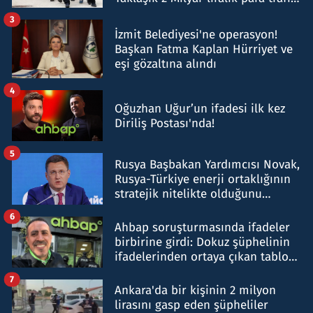
tespit edildi
3
İzmit Belediyesi'ne operasyon!
Başkan Fatma Kaplan Hürriyet ve
eşi gözaltına alındı
4
Oğuzhan Uğur’un ifadesi ilk kez
Diriliş Postası'nda!
5
Rusya Başbakan Yardımcısı Novak,
Rusya-Türkiye enerji ortaklığının
stratejik nitelikte olduğunu
belirtti
6
Ahbap soruşturmasında ifadeler
birbirine girdi: Dokuz şüphelinin
ifadelerinden ortaya çıkan tablo
şok etti
7
Ankara'da bir kişinin 2 milyon
lirasını gasp eden şüpheliler