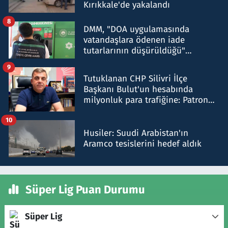
Kırıkkale'de yakalandı
8
DMM, "DOA uygulamasında
vatandaşlara ödenen iade
tutarlarının düşürüldüğü"
iddiasını yalanladı
9
Tutuklanan CHP Silivri İlçe
Başkanı Bulut'un hesabında
milyonluk para trafiğine: Patron
talimat verdi, ben gönderdim
10
Husiler: Suudi Arabistan'ın
Aramco tesislerini hedef aldık
Süper Lig Puan Durumu
Süper Lig