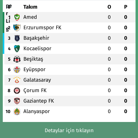
#
Takım
O
P
Amed
0
0
1
Erzurumspor FK
0
0
2
Başakşehir
0
0
3
Kocaelispor
0
0
4
Beşiktaş
0
0
5
Eyüpspor
0
0
6
Galatasaray
0
0
7
Çorum FK
0
0
8
Gaziantep FK
0
0
9
Alanyaspor
0
0
10
Detaylar için tıklayın