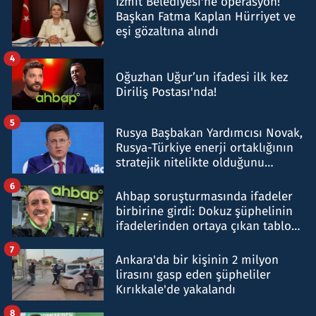
İzmit Belediyesi'ne operasyon!
Başkan Fatma Kaplan Hürriyet ve
eşi gözaltına alındı
4
Oğuzhan Uğur’un ifadesi ilk kez
Diriliş Postası'nda!
5
Rusya Başbakan Yardımcısı Novak,
Rusya-Türkiye enerji ortaklığının
stratejik nitelikte olduğunu
belirtti
6
Ahbap soruşturmasında ifadeler
birbirine girdi: Dokuz şüphelinin
ifadelerinden ortaya çıkan tablo
şok etti
7
Ankara'da bir kişinin 2 milyon
lirasını gasp eden şüpheliler
Kırıkkale'de yakalandı
8