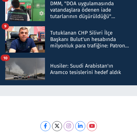
DMM, "DOA uygulamasında
vatandaşlara ödenen iade
tutarlarının düşürüldüğü"
iddiasını yalanladı
9
Tutuklanan CHP Silivri İlçe
Başkanı Bulut'un hesabında
milyonluk para trafiğine: Patron
talimat verdi, ben gönderdim
10
Husiler: Suudi Arabistan'ın
Aramco tesislerini hedef aldık