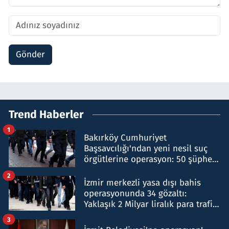
Gönder
Trend Haberler
1
Bakırköy Cumhuriyet
Başsavcılığı'ndan yeni nesil suç
örgütlerine operasyon: 50 şüpheli
hakkında gözaltı kararı
2
İzmir merkezli yasa dışı bahis
operasyonunda 34 gözaltı:
Yaklaşık 2 Milyar liralık para trafiği
tespit edildi
3