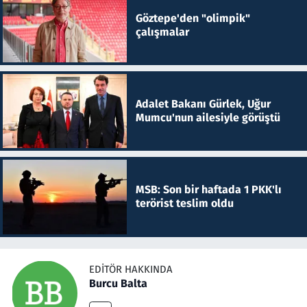
Göztepe'den "olimpik"
çalışmalar
Adalet Bakanı Gürlek, Uğur
Mumcu'nun ailesiyle görüştü
MSB: Son bir haftada 1 PKK'lı
terörist teslim oldu
EDITÖR HAKKINDA
Burcu Balta