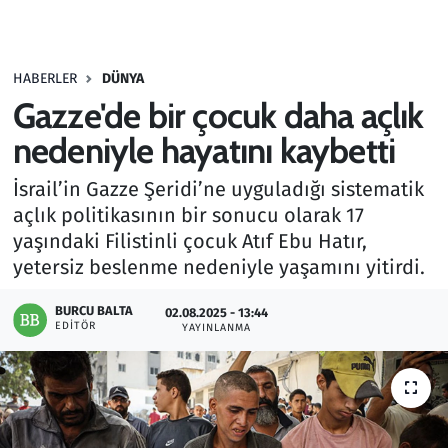
Gündem
HABERLER
DÜNYA
Haber
Gazze'de bir çocuk daha açlık
Kültür Sanat
nedeniyle hayatını kaybetti
İsrail’in Gazze Şeridi’ne uyguladığı sistematik
Kurumsal Haberler
açlık politikasının bir sonucu olarak 17
yaşındaki Filistinli çocuk Atıf Ebu Hatır,
Lezzet Durağı
yetersiz beslenme nedeniyle yaşamını yitirdi.
Memur ve Kamu
BURCU BALTA
02.08.2025 - 13:44
EDITÖR
YAYINLANMA
Otomobil
Oyun
Ramazan