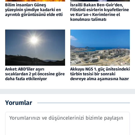
Bilim insanları Güneş
İsrailli Bakan Ben-Gvir'den,
yüzeyinin şimdiye kadarki en
Filistinli esirlerin kıyafetlerine
ayrıntılı görüntüsünü elde etti
ve Kur'an-ı Kerimlerine el
konulması talimatı
Anket: ABD'liler aşırı
Akkuyu NGS 1. güç ünitesindeki
sıcaklardan 2 yıl öncesine göre
türbin tesisi bir sonraki
daha fazla etkileniyor
devreye alma aşamasına hazır
Yorumlar