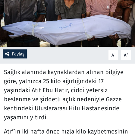
Resmi İlanlar
Rüya Tabirleri
Sağlık
Paylaş
-
+
A
A
Savunma Sanayi
Sağlık alanında kaynaklardan alınan bilgiye
Seçim 2023
göre, yalnızca 25 kilo ağırlığındaki 17
yaşındaki Atıf Ebu Hatır, ciddi yetersiz
Spor
beslenme ve şiddetli açlık nedeniyle Gazze
Teknoloji ve Bilim
kentindeki Uluslararası Hilu Hastanesinde
yaşamını yitirdi.
Televizyon
Atıf’ın iki hafta önce hızla kilo kaybetmesinin