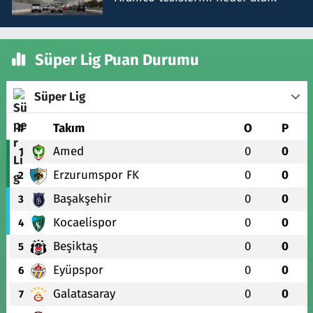
Süper Lig Puan Durumu
Süper Lig
#
Takım
O
P
Amed
0
0
1
Erzurumspor FK
0
0
2
Başakşehir
0
0
3
Kocaelispor
0
0
4
Beşiktaş
0
0
5
Eyüpspor
0
0
6
Galatasaray
0
0
7