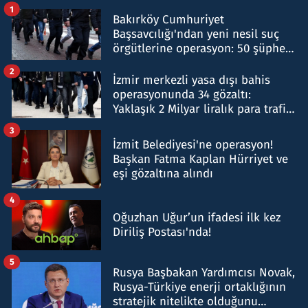
1
Bakırköy Cumhuriyet
Başsavcılığı'ndan yeni nesil suç
örgütlerine operasyon: 50 şüpheli
hakkında gözaltı kararı
2
İzmir merkezli yasa dışı bahis
operasyonunda 34 gözaltı:
Yaklaşık 2 Milyar liralık para trafiği
tespit edildi
3
İzmit Belediyesi'ne operasyon!
Başkan Fatma Kaplan Hürriyet ve
eşi gözaltına alındı
4
Oğuzhan Uğur’un ifadesi ilk kez
Diriliş Postası'nda!
5
Rusya Başbakan Yardımcısı Novak,
Rusya-Türkiye enerji ortaklığının
stratejik nitelikte olduğunu