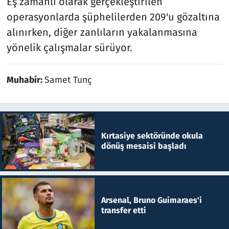
Eş zamanlı olarak gerçekleştirilen
operasyonlarda şüphelilerden 209'u gözaltına
alınırken, diğer zanlıların yakalanmasına
yönelik çalışmalar sürüyor.
Muhabir:
Samet Tunç
Kırtasiye sektöründe okula
dönüş mesaisi başladı
Arsenal, Bruno Guimaraes'i
transfer etti