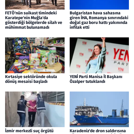
FETÖ'nün suikast timindeki
Bulgaristan hava sahasına
Karatepe'nin Muğla'da
giren İHA, Romanya sınırındaki
gösterdiği bölgelerde silah ve
doğal gaz boru hattı yakınında
mühimmat bulunamadı
infilak etti
Kırtasiye sektöründe okula
YENİ Parti Manisa İl Başkanı
dönüş mesaisi başladı
Özalper tutuklandı
İzmir merkezli suç örgütü
Karadeniz'de dron saldırısına