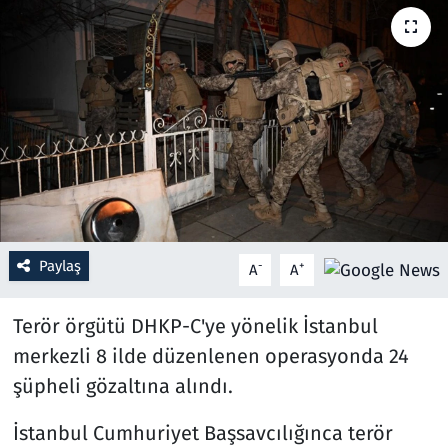
Resmi İlanlar
Rüya Tabirleri
Sağlık
Savunma Sanayi
Seçim 2023
Paylaş
-
+
A
A
Spor
Terör örgütü DHKP-C'ye yönelik İstanbul
Teknoloji ve Bilim
merkezli 8 ilde düzenlenen operasyonda 24
şüpheli gözaltına alındı.
Televizyon
İstanbul Cumhuriyet Başsavcılığınca terör