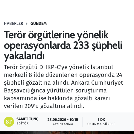
Gündem
HABERLER
GÜNDEM
Haber
Terör örgütlerine yönelik
Kültür Sanat
operasyonlarda 233 şüpheli
yakalandı
Kurumsal Haberler
Terör örgütü DHKP-C'ye yönelik İstanbul
Lezzet Durağı
merkezli 8 ilde düzenlenen operasyonda 24
şüpheli gözaltına alındı. Ankara Cumhuriyet
Memur ve Kamu
Başsavcılığınca yürütülen soruşturma
kapsamında ise hakkında gözaltı kararı
Otomobil
verilen 209'u gözaltına alındı.
Oyun
SAMET TUNÇ
23.06.2026 - 10:15
1 DK
EDITÖR
YAYINLANMA
OKUNMA SÜRESI
Ramazan