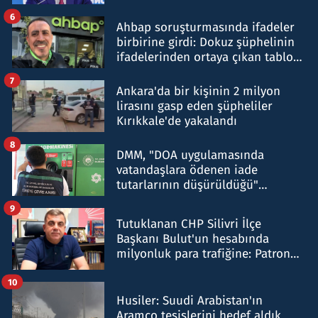
belirtti
6
Ahbap soruşturmasında ifadeler
birbirine girdi: Dokuz şüphelinin
ifadelerinden ortaya çıkan tablo
şok etti
7
Ankara'da bir kişinin 2 milyon
lirasını gasp eden şüpheliler
Kırıkkale'de yakalandı
8
DMM, "DOA uygulamasında
vatandaşlara ödenen iade
tutarlarının düşürüldüğü"
iddiasını yalanladı
9
Tutuklanan CHP Silivri İlçe
Başkanı Bulut'un hesabında
milyonluk para trafiğine: Patron
talimat verdi, ben gönderdim
10
Husiler: Suudi Arabistan'ın
Aramco tesislerini hedef aldık