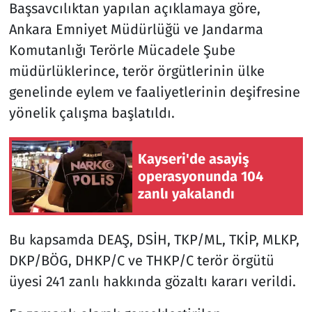
Başsavcılıktan yapılan açıklamaya göre,
Ankara Emniyet Müdürlüğü ve Jandarma
Komutanlığı Terörle Mücadele Şube
müdürlüklerince, terör örgütlerinin ülke
genelinde eylem ve faaliyetlerinin deşifresine
yönelik çalışma başlatıldı.
Kayseri'de asayiş
operasyonunda 104
zanlı yakalandı
Bu kapsamda DEAŞ, DSİH, TKP/ML, TKİP, MLKP,
DKP/BÖG, DHKP/C ve THKP/C terör örgütü
üyesi 241 zanlı hakkında gözaltı kararı verildi.