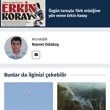
Özgün tarzıyla Türk müziğine
yön veren Erkin Koray
MUHABIR
Nusret Odabaş
Bunlar da ilginizi çekebilir