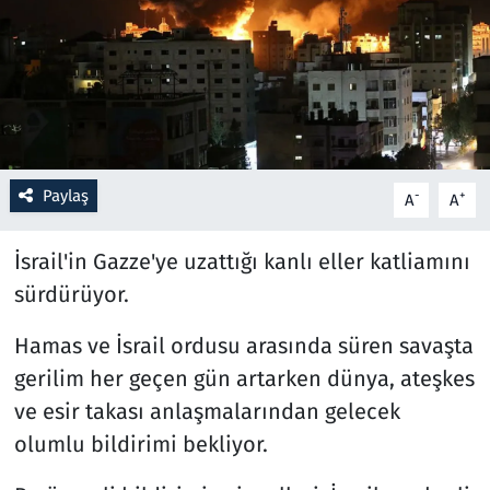
Resmi İlanlar
Rüya Tabirleri
Sağlık
Paylaş
-
+
A
A
Savunma Sanayi
İsrail'in Gazze'ye uzattığı kanlı eller katliamını
Seçim 2023
sürdürüyor.
Spor
Hamas ve İsrail ordusu arasında süren savaşta
gerilim her geçen gün artarken dünya, ateşkes
Teknoloji ve Bilim
ve esir takası anlaşmalarından gelecek
Televizyon
olumlu bildirimi bekliyor.