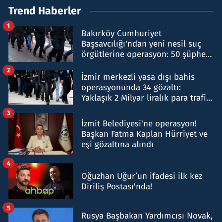
Trend Haberler
1
Bakırköy Cumhuriyet
Başsavcılığı'ndan yeni nesil suç
örgütlerine operasyon: 50 şüpheli
hakkında gözaltı kararı
2
İzmir merkezli yasa dışı bahis
operasyonunda 34 gözaltı:
Yaklaşık 2 Milyar liralık para trafiği
tespit edildi
3
İzmit Belediyesi'ne operasyon!
Başkan Fatma Kaplan Hürriyet ve
eşi gözaltına alındı
4
Oğuzhan Uğur’un ifadesi ilk kez
Diriliş Postası'nda!
5
Rusya Başbakan Yardımcısı Novak,