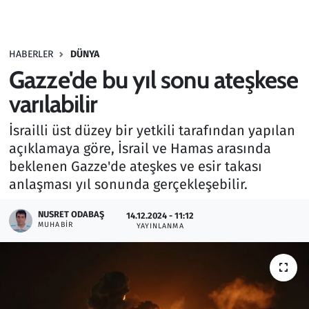
Gündem
HABERLER
DÜNYA
Haber
Gazze'de bu yıl sonu ateşkese
Kültür Sanat
varılabilir
İsrailli üst düzey bir yetkili tarafından yapılan
Kurumsal Haberler
açıklamaya göre, İsrail ve Hamas arasında
beklenen Gazze'de ateşkes ve esir takası
Lezzet Durağı
anlaşması yıl sonunda gerçekleşebilir.
Memur ve Kamu
NUSRET ODABAŞ
14.12.2024 - 11:12
MUHABIR
YAYINLANMA
Otomobil
Oyun
Ramazan