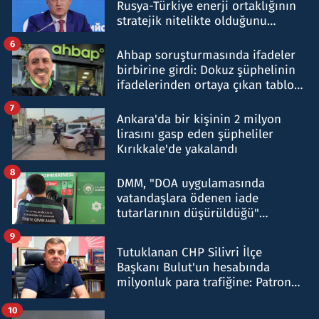
Rusya-Türkiye enerji ortaklığının
stratejik nitelikte olduğunu
belirtti
6
Ahbap soruşturmasında ifadeler
birbirine girdi: Dokuz şüphelinin
ifadelerinden ortaya çıkan tablo
şok etti
7
Ankara'da bir kişinin 2 milyon
lirasını gasp eden şüpheliler
Kırıkkale'de yakalandı
8
DMM, "DOA uygulamasında
vatandaşlara ödenen iade
tutarlarının düşürüldüğü"
iddiasını yalanladı
9
Tutuklanan CHP Silivri İlçe
Başkanı Bulut'un hesabında
milyonluk para trafiğine: Patron
talimat verdi, ben gönderdim
10