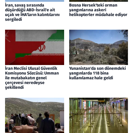
İran, savaş sırasında
Bosna Hersek'teki orman
düşürdüğü ABD-İsrail'e ait
yangınlarına askeri
uçak ve İHA'ların kalıntılarını
helikopterler müdahale ediyor
sergiledi
İran Meclisi Ulusal Güvenlik
Yunanistan'da son dönemdeki
Komisyonu Sözcüsü: Umman
yangınlarda 118 bina
ile mutabakatın genel
kullanılamaz hale geldi
çerçevesi neredeyse
şekillendi