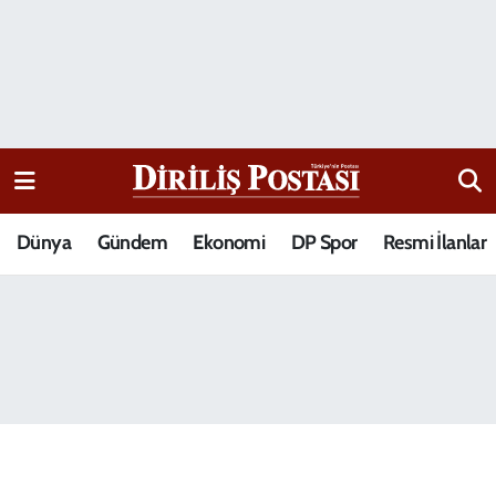
15 Temmuz Destanı
Nöbetçi Eczaneler
Analiz-Yorum
Hava Durumu
Dizi-Film
Trafik Durumu
Dünya
Gündem
Ekonomi
DP Spor
Resmi İlanlar
Dünya
Süper Lig Puan Durumu ve Fikstür
Eğitim
Tüm Manşetler
Ekonomi
Son Dakika Haberleri
Elif Kuşağı
Haber Arşivi
Güncel