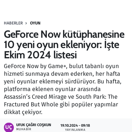
Gündem
HABERLER
OYUN
Haber
GeForce Now kütüphanesine
Kültür Sanat
10 yeni oyun ekleniyor: İşte
Ekim 2024 listesi
Kurumsal Haberler
GeForce Now by Game+, bulut tabanlı oyun
Lezzet Durağı
hizmeti sunmaya devam ederken, her hafta
yeni oyunlar eklemeyi sürdürüyor. Bu hafta,
Memur ve Kamu
platforma eklenen oyunlar arasında
Assassin’s Creed Mirage ve South Park: The
Otomobil
Fractured But Whole gibi popüler yapımlar
dikkat çekiyor.
Oyun
UFUK ÇAĞRI COŞKUN
19.10.2024 - 09:18
MUHABIR
Ramazan
YAYINLANMA