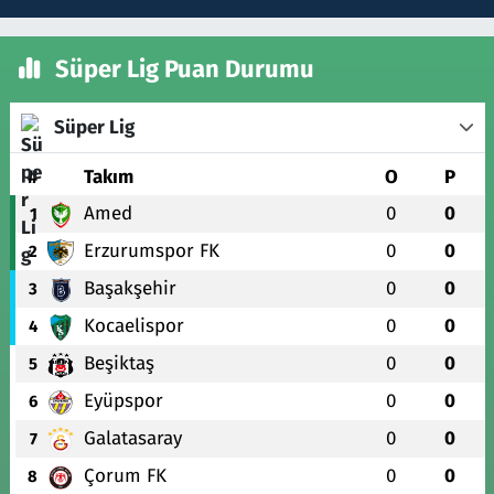
Süper Lig Puan Durumu
Süper Lig
#
Takım
O
P
Amed
0
0
1
Erzurumspor FK
0
0
2
Başakşehir
0
0
3
Kocaelispor
0
0
4
Beşiktaş
0
0
5
Eyüpspor
0
0
6
Galatasaray
0
0
7
Çorum FK
0
0
8