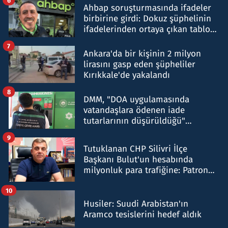
Ahbap soruşturmasında ifadeler
birbirine girdi: Dokuz şüphelinin
ifadelerinden ortaya çıkan tablo
şok etti
7
Ankara'da bir kişinin 2 milyon
lirasını gasp eden şüpheliler
Kırıkkale'de yakalandı
8
DMM, "DOA uygulamasında
vatandaşlara ödenen iade
tutarlarının düşürüldüğü"
iddiasını yalanladı
9
Tutuklanan CHP Silivri İlçe
Başkanı Bulut'un hesabında
milyonluk para trafiğine: Patron
talimat verdi, ben gönderdim
10
Husiler: Suudi Arabistan'ın
Aramco tesislerini hedef aldık