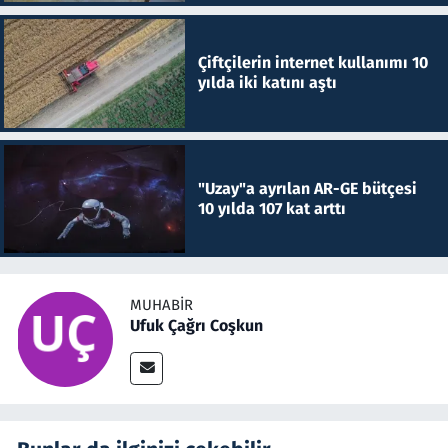
Çiftçilerin internet kullanımı 10
yılda iki katını aştı
"Uzay"a ayrılan AR-GE bütçesi
10 yılda 107 kat arttı
MUHABIR
Ufuk Çağrı Coşkun