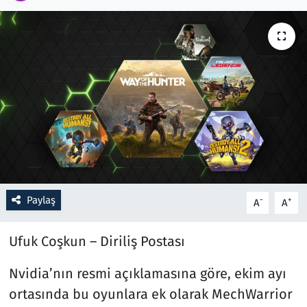
Resmi İlanlar
Rüya Tabirleri
Sağlık
Savunma Sanayi
Seçim 2023
Paylaş
-
+
A
A
Spor
Ufuk Coşkun – Diriliş Postası
Teknoloji ve Bilim
Nvidia’nın resmi açıklamasına göre, ekim ayı
Televizyon
ortasında bu oyunlara ek olarak MechWarrior