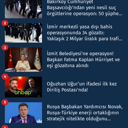
Bakırköy Cumhuriyet
Başsavcılığı'ndan yeni nesil suç
örgütlerine operasyon: 50 şüpheli
hakkında gözaltı kararı
2
İzmir merkezli yasa dışı bahis
operasyonunda 34 gözaltı:
Yaklaşık 2 Milyar liralık para trafiği
tespit edildi
3
İzmit Belediyesi'ne operasyon!
Başkan Fatma Kaplan Hürriyet ve
eşi gözaltına alındı
4
Oğuzhan Uğur’un ifadesi ilk kez
Diriliş Postası'nda!
5
Rusya Başbakan Yardımcısı Novak,
Rusya-Türkiye enerji ortaklığının
stratejik nitelikte olduğunu
belirtti
6