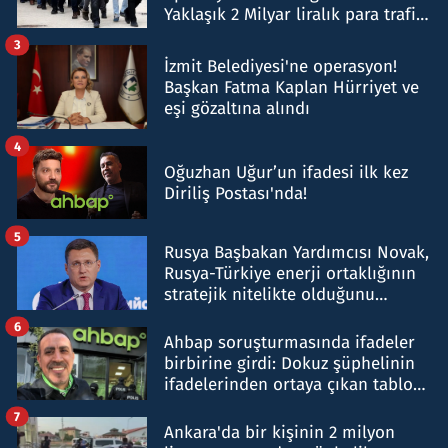
Yaklaşık 2 Milyar liralık para trafiği
tespit edildi
3
İzmit Belediyesi'ne operasyon!
Başkan Fatma Kaplan Hürriyet ve
eşi gözaltına alındı
4
Oğuzhan Uğur’un ifadesi ilk kez
Diriliş Postası'nda!
5
Rusya Başbakan Yardımcısı Novak,
Rusya-Türkiye enerji ortaklığının
stratejik nitelikte olduğunu
belirtti
6
Ahbap soruşturmasında ifadeler
birbirine girdi: Dokuz şüphelinin
ifadelerinden ortaya çıkan tablo
şok etti
7
Ankara'da bir kişinin 2 milyon