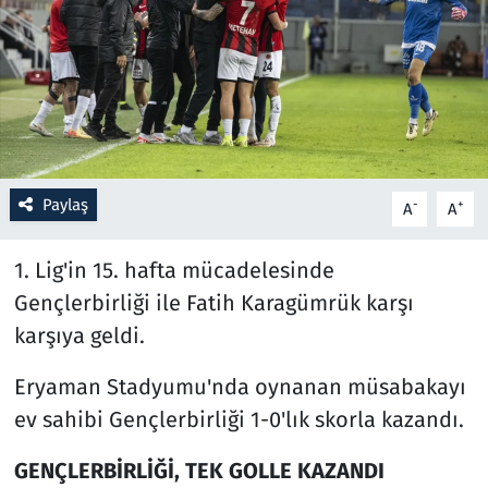
Resmi İlanlar
Rüya Tabirleri
Sağlık
Paylaş
-
+
A
A
Savunma Sanayi
1. Lig'in 15. hafta mücadelesinde
Seçim 2023
Gençlerbirliği ile Fatih Karagümrük karşı
Spor
karşıya geldi.
Teknoloji ve Bilim
Eryaman Stadyumu'nda oynanan müsabakayı
ev sahibi Gençlerbirliği 1-0'lık skorla kazandı.
Televizyon
GENÇLERBİRLİĞİ, TEK GOLLE KAZANDI