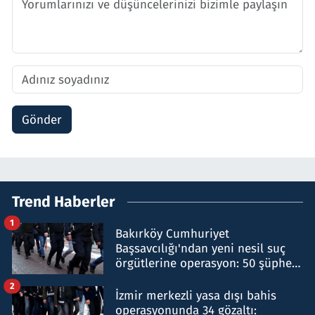
Gönder
Trend Haberler
1
Bakırköy Cumhuriyet
Başsavcılığı'ndan yeni nesil suç
örgütlerine operasyon: 50 şüpheli
hakkında gözaltı kararı
2
İzmir merkezli yasa dışı bahis
operasyonunda 34 gözaltı: