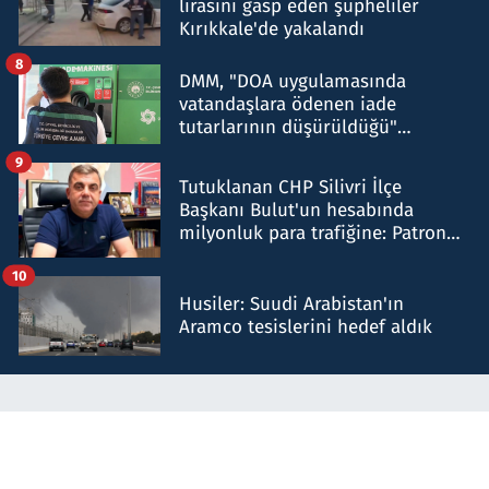
lirasını gasp eden şüpheliler
Kırıkkale'de yakalandı
8
DMM, "DOA uygulamasında
vatandaşlara ödenen iade
tutarlarının düşürüldüğü"
iddiasını yalanladı
9
Tutuklanan CHP Silivri İlçe
Başkanı Bulut'un hesabında
milyonluk para trafiğine: Patron
talimat verdi, ben gönderdim
10
Husiler: Suudi Arabistan'ın
Aramco tesislerini hedef aldık