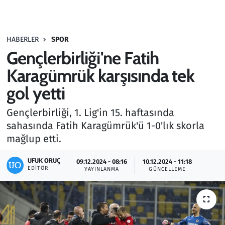
Gündem
HABERLER
SPOR
Haber
Gençlerbirliği'ne Fatih
Kültür Sanat
Karagümrük karşısında tek
gol yetti
Kurumsal Haberler
Gençlerbirliği, 1. Lig'in 15. haftasında
Lezzet Durağı
sahasında Fatih Karagümrük'ü 1-0'lık skorla
mağlup etti.
Memur ve Kamu
UFUK ORUÇ
09.12.2024 - 08:16
10.12.2024 - 11:18
EDITÖR
YAYINLANMA
GÜNCELLEME
Otomobil
Oyun
Ramazan