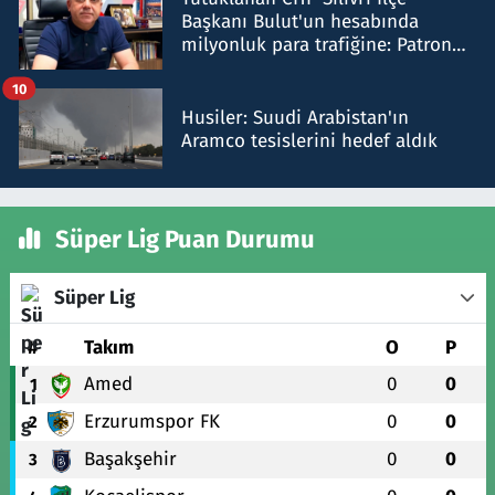
Başkanı Bulut'un hesabında
milyonluk para trafiğine: Patron
talimat verdi, ben gönderdim
10
Husiler: Suudi Arabistan'ın
Aramco tesislerini hedef aldık
Süper Lig Puan Durumu
Süper Lig
#
Takım
O
P
Amed
0
0
1
Erzurumspor FK
0
0
2
Başakşehir
0
0
3