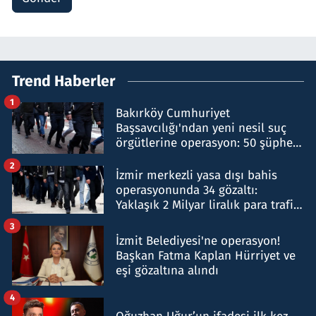
Trend Haberler
1
Bakırköy Cumhuriyet
Başsavcılığı'ndan yeni nesil suç
örgütlerine operasyon: 50 şüpheli
hakkında gözaltı kararı
2
İzmir merkezli yasa dışı bahis
operasyonunda 34 gözaltı:
Yaklaşık 2 Milyar liralık para trafiği
tespit edildi
3
İzmit Belediyesi'ne operasyon!
Başkan Fatma Kaplan Hürriyet ve
eşi gözaltına alındı
4