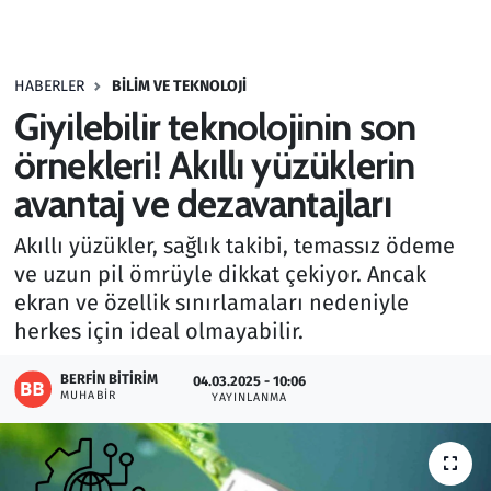
Gündem
HABERLER
BILIM VE TEKNOLOJI
Haber
Giyilebilir teknolojinin son
Kültür Sanat
örnekleri! Akıllı yüzüklerin
avantaj ve dezavantajları
Kurumsal Haberler
Akıllı yüzükler, sağlık takibi, temassız ödeme
Lezzet Durağı
ve uzun pil ömrüyle dikkat çekiyor. Ancak
ekran ve özellik sınırlamaları nedeniyle
Memur ve Kamu
herkes için ideal olmayabilir.
Otomobil
BERFIN BITIRIM
04.03.2025 - 10:06
MUHABIR
YAYINLANMA
Oyun
Ramazan