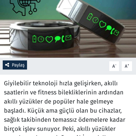
Resmi İlanlar
Rüya Tabirleri
Sağlık
Savunma Sanayi
Paylaş
-
+
A
A
Seçim 2023
Giyilebilir teknoloji hızla gelişirken, akıllı
Spor
saatlerin ve fitness bilekliklerinin ardından
akıllı yüzükler de popüler hale gelmeye
Teknoloji ve Bilim
başladı. Küçük ama güçlü olan bu cihazlar,
sağlık takibinden temassız ödemelere kadar
Televizyon
birçok işlev sunuyor. Peki, akıllı yüzükler