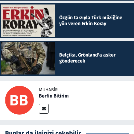
Özgün tarzıyla Türk müziğine
yön veren Erkin Koray
Belçika, Grönland'a asker
gönderecek
MUHABIR
Berfin Bitirim
Bunlar da ilginizi çekebilir