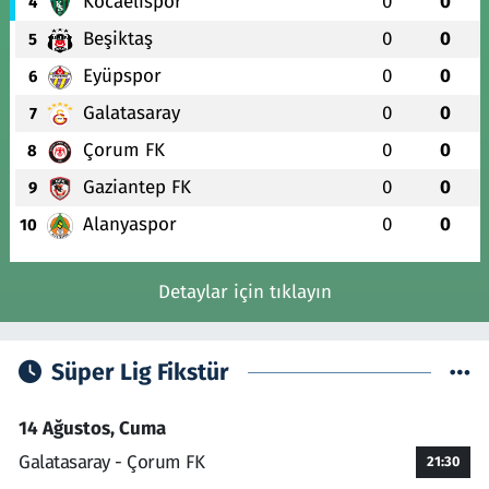
Kocaelispor
0
0
4
Beşiktaş
0
0
5
Eyüpspor
0
0
6
Galatasaray
0
0
7
Çorum FK
0
0
8
Gaziantep FK
0
0
9
Alanyaspor
0
0
10
Detaylar için tıklayın
Süper Lig Fikstür
14 Ağustos, Cuma
Galatasaray - Çorum FK
21:30