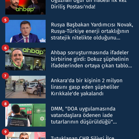
Oğuzhan Uğur’un ifadesi ilk kez
Diriliş Postası'nda!
5
Rusya Başbakan Yardımcısı Novak,
Rusya-Türkiye enerji ortaklığının
stratejik nitelikte olduğunu
belirtti
6
Ahbap soruşturmasında ifadeler
birbirine girdi: Dokuz şüphelinin
ifadelerinden ortaya çıkan tablo
şok etti
7
Ankara'da bir kişinin 2 milyon
lirasını gasp eden şüpheliler
Kırıkkale'de yakalandı
8
DMM, "DOA uygulamasında
vatandaşlara ödenen iade
tutarlarının düşürüldüğü"
iddiasını yalanladı
9
Tutuklanan CHP Silivri İlçe