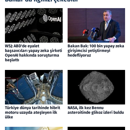
WSJ: ABD'de eyalet
Bakan Bak: 100 bin yapay zeka
başsavcıları yapay zeka şirketi
girişimcisi yetiştirmeyi
OpenAI hakkında soruşturma
hedefliyoruz
başlattı
Türkiye dünya tarihinde hibrit
NASA, ilk kez Bennu
motoru uzayda ateşleyen ilk
asteroitinde glikoz izleri buldu
ülke