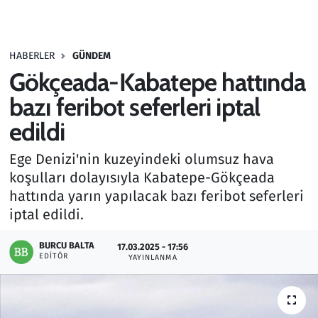
Gündem
HABERLER
GÜNDEM
Haber
Gökçeada-Kabatepe hattında
Kültür Sanat
bazı feribot seferleri iptal
edildi
Kurumsal Haberler
Ege Denizi'nin kuzeyindeki olumsuz hava
Lezzet Durağı
koşulları dolayısıyla Kabatepe-Gökçeada
hattında yarın yapılacak bazı feribot seferleri
Memur ve Kamu
iptal edildi.
Otomobil
BURCU BALTA
17.03.2025 - 17:56
EDITÖR
YAYINLANMA
Oyun
Ramazan