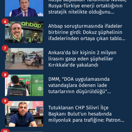
Rusya-Türkiye enerji ortaklığının
stratejik nitelikte olduğunu
belirtti
6
Ahbap soruşturmasında ifadeler
birbirine girdi: Dokuz şüphelinin
ifadelerinden ortaya çıkan tablo
şok etti
7
Ankara'da bir kişinin 2 milyon
lirasını gasp eden şüpheliler
Kırıkkale'de yakalandı
8
DMM, "DOA uygulamasında
vatandaşlara ödenen iade
tutarlarının düşürüldüğü"
iddiasını yalanladı
9
Tutuklanan CHP Silivri İlçe
Başkanı Bulut'un hesabında
milyonluk para trafiğine: Patron
talimat verdi, ben gönderdim
10