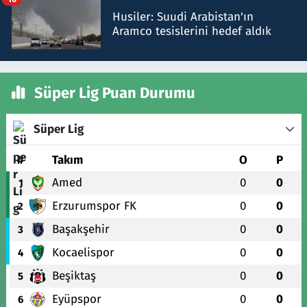
Husiler: Suudi Arabistan'ın
Aramco tesislerini hedef aldık
Süper Lig Puan Durumu
Süper Lig
#
Takım
O
P
Amed
0
0
1
Erzurumspor FK
0
0
2
Başakşehir
0
0
3
Kocaelispor
0
0
4
Beşiktaş
0
0
5
Eyüpspor
0
0
6