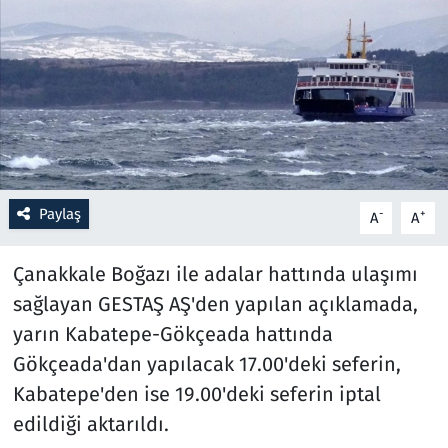
Resmi İlanlar
Rüya Tabirleri
Sağlık
Savunma Sanayi
Paylaş
-
+
A
A
Seçim 2023
Çanakkale Boğazı ile adalar hattında ulaşımı
Spor
sağlayan GESTAŞ AŞ'den yapılan açıklamada,
yarın Kabatepe-Gökçeada hattında
Teknoloji ve Bilim
Gökçeada'dan yapılacak 17.00'deki seferin,
Kabatepe'den ise 19.00'deki seferin iptal
Televizyon
edildiği aktarıldı.