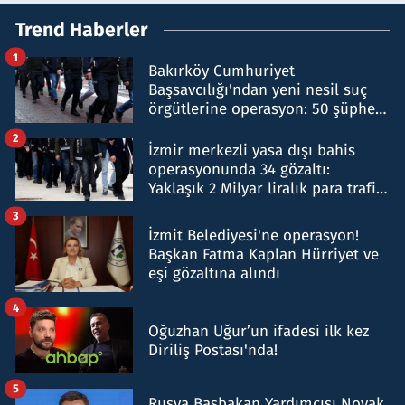
Trend Haberler
1
Bakırköy Cumhuriyet
Başsavcılığı'ndan yeni nesil suç
örgütlerine operasyon: 50 şüpheli
hakkında gözaltı kararı
2
İzmir merkezli yasa dışı bahis
operasyonunda 34 gözaltı:
Yaklaşık 2 Milyar liralık para trafiği
tespit edildi
3
İzmit Belediyesi'ne operasyon!
Başkan Fatma Kaplan Hürriyet ve
eşi gözaltına alındı
4
Oğuzhan Uğur’un ifadesi ilk kez
Diriliş Postası'nda!
5
Rusya Başbakan Yardımcısı Novak,