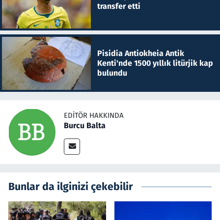
transfer etti
Pisidia Antiokheia Antik
Kenti'nde 1500 yıllık litürjik kap
bulundu
EDITÖR HAKKINDA
Burcu Balta
Bunlar da ilginizi çekebilir