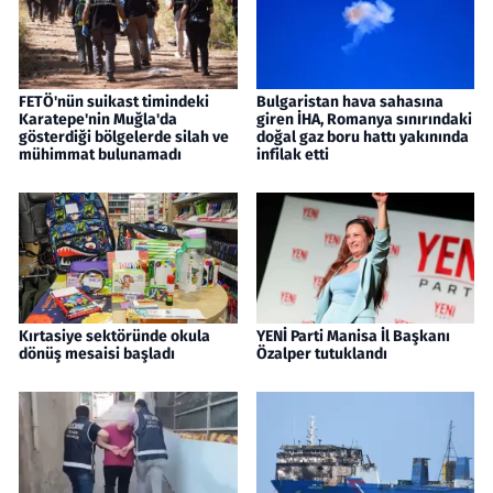
FETÖ'nün suikast timindeki
Bulgaristan hava sahasına
Karatepe'nin Muğla'da
giren İHA, Romanya sınırındaki
gösterdiği bölgelerde silah ve
doğal gaz boru hattı yakınında
mühimmat bulunamadı
infilak etti
Kırtasiye sektöründe okula
YENİ Parti Manisa İl Başkanı
dönüş mesaisi başladı
Özalper tutuklandı