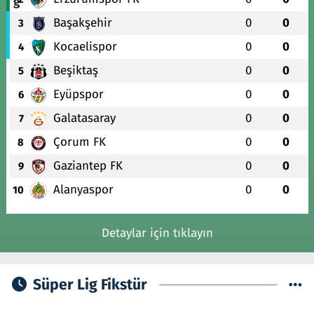
Başakşehir
0
0
3
Kocaelispor
0
0
4
Beşiktaş
0
0
5
Eyüpspor
0
0
6
Galatasaray
0
0
7
Çorum FK
0
0
8
Gaziantep FK
0
0
9
Alanyaspor
0
0
10
Detaylar için tıklayın
Süper Lig Fikstür