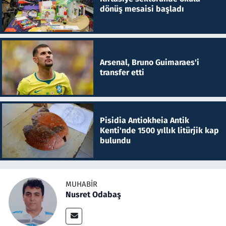
dönüş mesaisi başladı
Arsenal, Bruno Guimaraes'i
transfer etti
Pisidia Antiokheia Antik
Kenti'nde 1500 yıllık litürjik kap
bulundu
MUHABIR
Nusret Odabaş