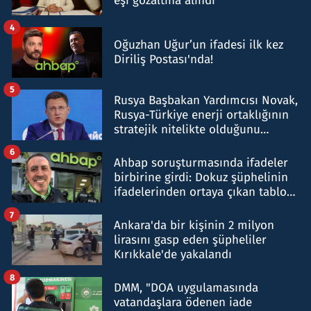
eşi gözaltına alındı
4
Oğuzhan Uğur’un ifadesi ilk kez
Diriliş Postası'nda!
5
Rusya Başbakan Yardımcısı Novak,
Rusya-Türkiye enerji ortaklığının
stratejik nitelikte olduğunu
belirtti
6
Ahbap soruşturmasında ifadeler
birbirine girdi: Dokuz şüphelinin
ifadelerinden ortaya çıkan tablo
şok etti
7
Ankara'da bir kişinin 2 milyon
lirasını gasp eden şüpheliler
Kırıkkale'de yakalandı
8
DMM, "DOA uygulamasında
vatandaşlara ödenen iade