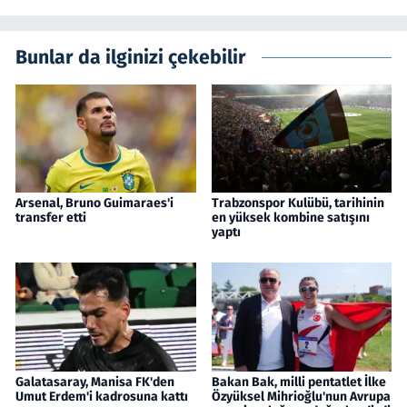
Bunlar da ilginizi çekebilir
Arsenal, Bruno Guimaraes'i
Trabzonspor Kulübü, tarihinin
transfer etti
en yüksek kombine satışını
yaptı
Galatasaray, Manisa FK'den
Bakan Bak, milli pentatlet İlke
Umut Erdem'i kadrosuna kattı
Özyüksel Mihrioğlu'nun Avrupa