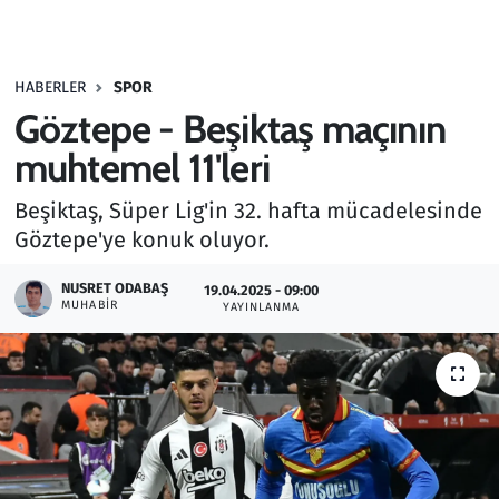
Gündem
HABERLER
SPOR
Haber
Göztepe - Beşiktaş maçının
Kültür Sanat
muhtemel 11'leri
Beşiktaş, Süper Lig'in 32. hafta mücadelesinde
Kurumsal Haberler
Göztepe'ye konuk oluyor.
Lezzet Durağı
NUSRET ODABAŞ
19.04.2025 - 09:00
MUHABIR
YAYINLANMA
Memur ve Kamu
Otomobil
Oyun
Ramazan