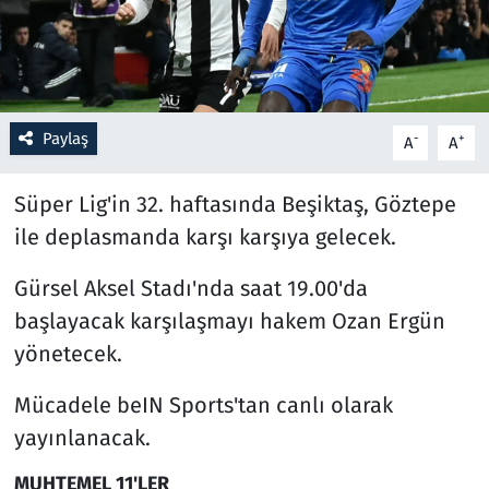
Resmi İlanlar
Rüya Tabirleri
Paylaş
-
+
A
A
Sağlık
Süper Lig'in 32. haftasında Beşiktaş, Göztepe
Savunma Sanayi
ile deplasmanda karşı karşıya gelecek.
Seçim 2023
Gürsel Aksel Stadı'nda saat 19.00'da
başlayacak karşılaşmayı hakem Ozan Ergün
Spor
yönetecek.
Teknoloji ve Bilim
Mücadele beIN Sports'tan canlı olarak
yayınlanacak.
Televizyon
MUHTEMEL 11'LER