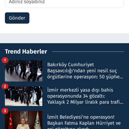
Gönder
Trend Haberler
1
Bakırköy Cumhuriyet
Başsavcılığı'ndan yeni nesil suç
örgütlerine operasyon: 50 şüpheli
hakkında gözaltı kararı
2
İzmir merkezli yasa dışı bahis
operasyonunda 34 gözaltı:
Yaklaşık 2 Milyar liralık para trafiği
tespit edildi
3
İzmit Belediyesi'ne operasyon!
Başkan Fatma Kaplan Hürriyet ve