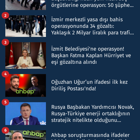
örgütlerine operasyon: 50 şüpheli
hakkında gözaltı kararı
2
İzmir merkezli yasa dışı bahis
operasyonunda 34 gözaltı:
Yaklaşık 2 Milyar liralık para trafiği
tespit edildi
3
İzmit Belediyesi'ne operasyon!
Başkan Fatma Kaplan Hürriyet ve
eşi gözaltına alındı
4
Oğuzhan Uğur’un ifadesi ilk kez
Diriliş Postası'nda!
5
Rusya Başbakan Yardımcısı Novak,
Rusya-Türkiye enerji ortaklığının
stratejik nitelikte olduğunu
belirtti
6
Ahbap soruşturmasında ifadeler