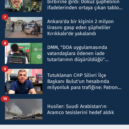
birbirine girdi: Dokuz şüphelinin
ifadelerinden ortaya çıkan tablo
şok etti
7
Ankara'da bir kişinin 2 milyon
lirasını gasp eden şüpheliler
Kırıkkale'de yakalandı
8
DMM, "DOA uygulamasında
vatandaşlara ödenen iade
tutarlarının düşürüldüğü"
iddiasını yalanladı
9
Tutuklanan CHP Silivri İlçe
Başkanı Bulut'un hesabında
milyonluk para trafiğine: Patron
talimat verdi, ben gönderdim
10
Husiler: Suudi Arabistan'ın
Aramco tesislerini hedef aldık