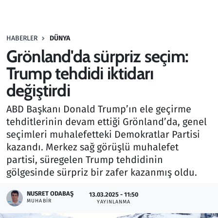
Gündem
HABERLER
DÜNYA
Haber
Grönland'da sürpriz seçim:
Kültür Sanat
Trump tehdidi iktidarı
değiştirdi
Kurumsal Haberler
ABD Başkanı Donald Trump’ın ele geçirme
Lezzet Durağı
tehditlerinin devam ettiği Grönland’da, genel
seçimleri muhalefetteki Demokratlar Partisi
Memur ve Kamu
kazandı. Merkez sağ görüşlü muhalefet
partisi, süregelen Trump tehdidinin
Otomobil
gölgesinde sürpriz bir zafer kazanmış oldu.
Oyun
NUSRET ODABAŞ
13.03.2025 - 11:50
MUHABIR
YAYINLANMA
Ramazan