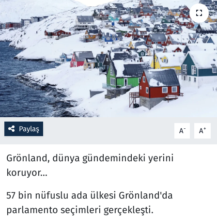
Resmi İlanlar
Rüya Tabirleri
Sağlık
Savunma Sanayi
Seçim 2023
Paylaş
-
+
A
A
Spor
Grönland, dünya gündemindeki yerini
Teknoloji ve Bilim
koruyor...
57 bin nüfuslu ada ülkesi Grönland'da
Televizyon
parlamento seçimleri gerçekleşti.