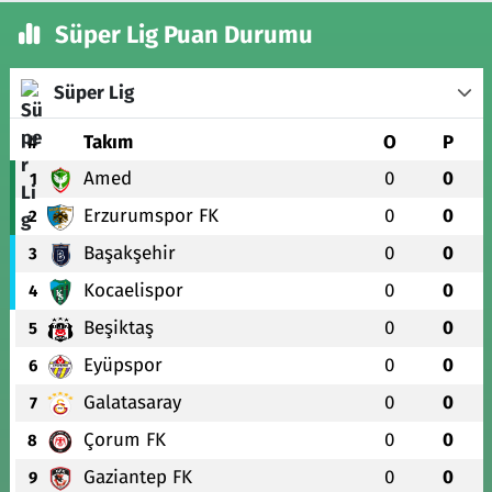
Süper Lig Puan Durumu
Süper Lig
#
Takım
O
P
Amed
0
0
1
Erzurumspor FK
0
0
2
Başakşehir
0
0
3
Kocaelispor
0
0
4
Beşiktaş
0
0
5
Eyüpspor
0
0
6
Galatasaray
0
0
7
Çorum FK
0
0
8
Gaziantep FK
0
0
9