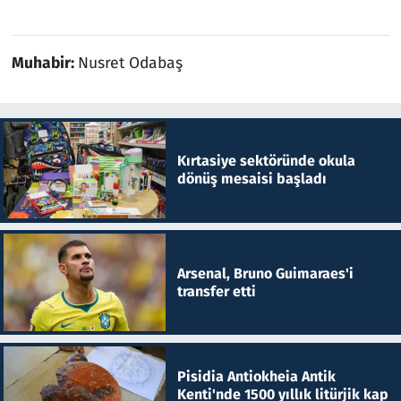
Muhabir:
Nusret Odabaş
Kırtasiye sektöründe okula
dönüş mesaisi başladı
Arsenal, Bruno Guimaraes'i
transfer etti
Pisidia Antiokheia Antik
Kenti'nde 1500 yıllık litürjik kap