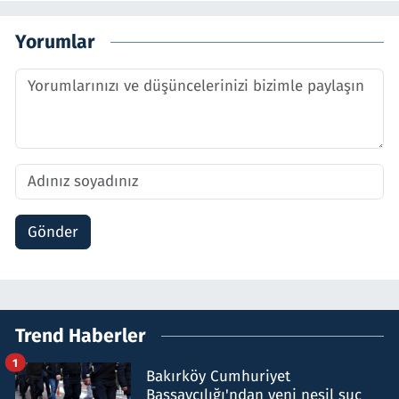
Yorumlar
Gönder
Trend Haberler
1
Bakırköy Cumhuriyet
Başsavcılığı'ndan yeni nesil suç