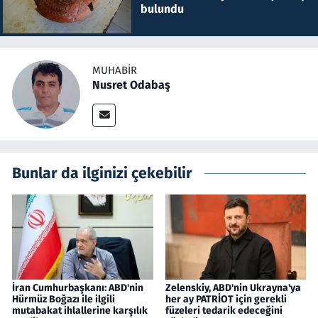
bulundu
MUHABIR
Nusret Odabaş
Bunlar da ilginizi çekebilir
İran Cumhurbaşkanı: ABD'nin
Zelenskiy, ABD'nin Ukrayna'ya
Hürmüz Boğazı ile ilgili
her ay PATRİOT için gerekli
mutabakat ihlallerine karşılık
füzeleri tedarik edeceğini