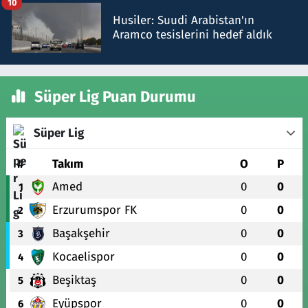
10
Husiler: Suudi Arabistan'ın
Aramco tesislerini hedef aldık
Süper Lig Puan Durumu
Süper Lig
#
Takım
O
P
Amed
0
0
1
Erzurumspor FK
0
0
2
Başakşehir
0
0
3
Kocaelispor
0
0
4
Beşiktaş
0
0
5
Eyüpspor
0
0
6