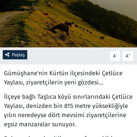
Resmi İlanlar
Rüya Tabirleri
Sağlık
Paylaş
-
+
A
A
Savunma Sanayi
Gümüşhane'nin Kürtün ilçesindeki Çetlüce
Seçim 2023
Yaylası, ziyaretçilerin yeni gözdesi...
Spor
İlçeye bağlı Taşlıca köyü sınırlarındaki Çetlüce
Yaylası, denizden bin 815 metre yüksekliğiyle
Teknoloji ve Bilim
yılın neredeyse dört mevsimi ziyaretçilerine
Televizyon
eşsiz manzaralar sunuyor.