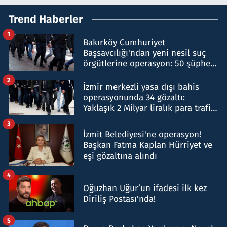
Trend Haberler
1
Bakırköy Cumhuriyet
Başsavcılığı'ndan yeni nesil suç
örgütlerine operasyon: 50 şüpheli
hakkında gözaltı kararı
2
İzmir merkezli yasa dışı bahis
operasyonunda 34 gözaltı:
Yaklaşık 2 Milyar liralık para trafiği
tespit edildi
3
İzmit Belediyesi'ne operasyon!
Başkan Fatma Kaplan Hürriyet ve
eşi gözaltına alındı
4
Oğuzhan Uğur’un ifadesi ilk kez
Diriliş Postası'nda!
5