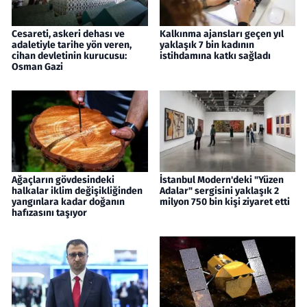
Cesareti, askeri dehası ve
Kalkınma ajansları geçen yıl
adaletiyle tarihe yön veren,
yaklaşık 7 bin kadının
cihan devletinin kurucusu:
istihdamına katkı sağladı
Osman Gazi
Ağaçların gövdesindeki
İstanbul Modern'deki "Yüzen
halkalar iklim değişikliğinden
Adalar" sergisini yaklaşık 2
yangınlara kadar doğanın
milyon 750 bin kişi ziyaret etti
hafızasını taşıyor