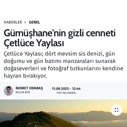
Gündem
HABERLER
GENEL
Haber
Gümüşhane'nin gizli cenneti
Kültür Sanat
Çetlüce Yaylası
Çetlüce Yaylası; dört mevsim sis denizi, gün
Kurumsal Haberler
doğumu ve gün batımı manzaraları sunarak
doğaseverleri ve fotoğraf tutkunlarını kendine
Lezzet Durağı
hayran bırakıyor.
Memur ve Kamu
NUSRET ODABAŞ
11.09.2025 - 12:44
MUHABIR
YAYINLANMA
Otomobil
Oyun
Ramazan