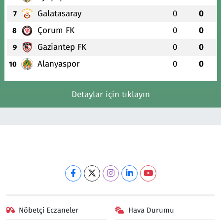
Galatasaray
0
0
7
Çorum FK
0
0
8
Gaziantep FK
0
0
9
Alanyaspor
0
0
10
Detaylar için tıklayın
Nöbetçi Eczaneler
Hava Durumu