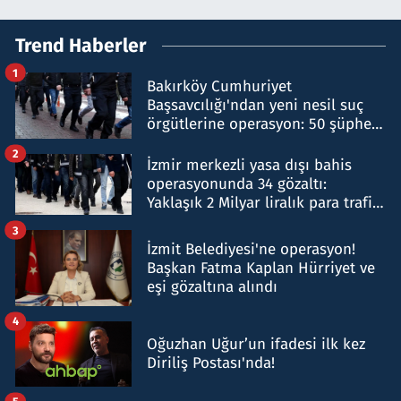
Trend Haberler
1
Bakırköy Cumhuriyet
Başsavcılığı'ndan yeni nesil suç
örgütlerine operasyon: 50 şüpheli
hakkında gözaltı kararı
2
İzmir merkezli yasa dışı bahis
operasyonunda 34 gözaltı:
Yaklaşık 2 Milyar liralık para trafiği
tespit edildi
3
İzmit Belediyesi'ne operasyon!
Başkan Fatma Kaplan Hürriyet ve
eşi gözaltına alındı
4
Oğuzhan Uğur’un ifadesi ilk kez
Diriliş Postası'nda!