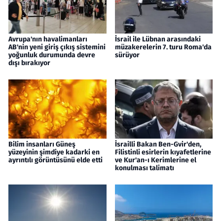
Avrupa'nın havalimanları
İsrail ile Lübnan arasındaki
AB'nin yeni giriş çıkış sistemini
müzakerelerin 7. turu Roma'da
yoğunluk durumunda devre
sürüyor
dışı bırakıyor
Bilim insanları Güneş
İsrailli Bakan Ben-Gvir'den,
yüzeyinin şimdiye kadarki en
Filistinli esirlerin kıyafetlerine
ayrıntılı görüntüsünü elde etti
ve Kur'an-ı Kerimlerine el
konulması talimatı