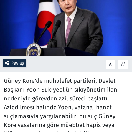
Resmi İlanlar
Rüya Tabirleri
Sağlık
Savunma Sanayi
Paylaş
-
+
A
A
Seçim 2023
Güney Kore'de muhalefet partileri, Devlet
Spor
Başkanı Yoon Suk-yeol'ün sıkıyönetim ilanı
nedeniyle görevden azil süreci başlattı.
Teknoloji ve Bilim
Azledilmesi halinde Yoon, vatana ihanet
suçlamasıyla yargılanabilir; bu suç Güney
Televizyon
Kore yasalarına göre müebbet hapis veya