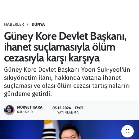
Gündem
HABERLER
DÜNYA
Haber
Güney Kore Devlet Başkanı,
Kültür Sanat
ihanet suçlamasıyla ölüm
cezasıyla karşı karşıya
Kurumsal Haberler
Güney Kore Devlet Başkanı Yoon Suk-yeol'ün
Lezzet Durağı
sıkıyönetim ilanı, hakkında vatana ihanet
suçlaması ve olası ölüm cezası tartışmalarını
Memur ve Kamu
gündeme getirdi.
Otomobil
MÜRVET KARA
05.12.2024 - 17:05
MUHABIR
YAYINLANMA
Oyun
Ramazan