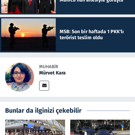
MSB: Son bir haftada 1 PKK'lı
terörist teslim oldu
MUHABIR
Mürvet Kara
Bunlar da ilginizi çekebilir