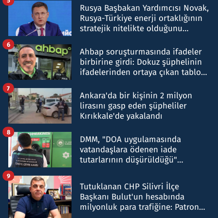
5
Rusya Başbakan Yardımcısı Novak,
Rusya-Türkiye enerji ortaklığının
stratejik nitelikte olduğunu
belirtti
6
Ahbap soruşturmasında ifadeler
birbirine girdi: Dokuz şüphelinin
ifadelerinden ortaya çıkan tablo
şok etti
7
Ankara'da bir kişinin 2 milyon
lirasını gasp eden şüpheliler
Kırıkkale'de yakalandı
8
DMM, "DOA uygulamasında
vatandaşlara ödenen iade
tutarlarının düşürüldüğü"
iddiasını yalanladı
9
Tutuklanan CHP Silivri İlçe
Başkanı Bulut'un hesabında
milyonluk para trafiğine: Patron
talimat verdi, ben gönderdim