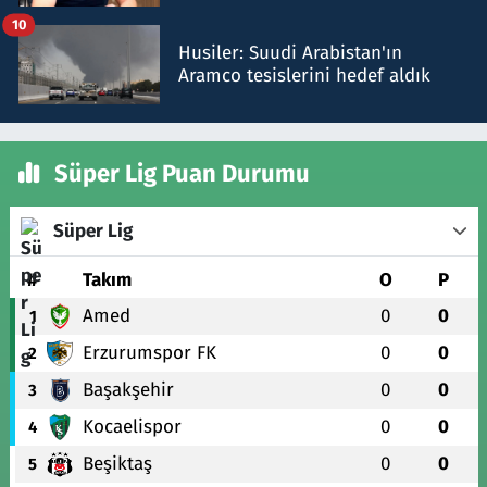
talimat verdi, ben gönderdim
10
Husiler: Suudi Arabistan'ın
Aramco tesislerini hedef aldık
Süper Lig Puan Durumu
Süper Lig
#
Takım
O
P
Amed
0
0
1
Erzurumspor FK
0
0
2
Başakşehir
0
0
3
Kocaelispor
0
0
4
Beşiktaş
0
0
5