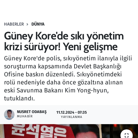
Gündem
HABERLER
DÜNYA
Haber
Güney Kore'de sıkı yönetim
Kültür Sanat
krizi sürüyor! Yeni gelişme
Güney Kore'de polis, sıkıyönetim ilanıyla ilgili
Kurumsal Haberler
soruşturma kapsamında Devlet Başkanlığı
Ofisine baskın düzenledi. Sıkıyönetimdeki
Lezzet Durağı
rolü nedeniyle daha önce gözaltına alınan
Memur ve Kamu
eski Savunma Bakanı Kim Yong-hyun,
tutuklandı.
Otomobil
NUSRET ODABAŞ
11.12.2024 - 07:35
MUHABIR
YAYINLANMA
Oyun
Ramazan