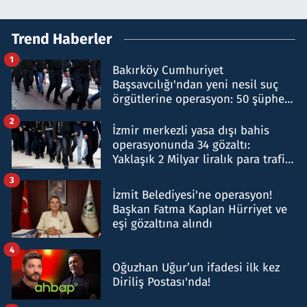
Trend Haberler
1
Bakırköy Cumhuriyet
Başsavcılığı'ndan yeni nesil suç
örgütlerine operasyon: 50 şüpheli
hakkında gözaltı kararı
2
İzmir merkezli yasa dışı bahis
operasyonunda 34 gözaltı:
Yaklaşık 2 Milyar liralık para trafiği
tespit edildi
3
İzmit Belediyesi'ne operasyon!
Başkan Fatma Kaplan Hürriyet ve
eşi gözaltına alındı
4
Oğuzhan Uğur’un ifadesi ilk kez
Diriliş Postası'nda!