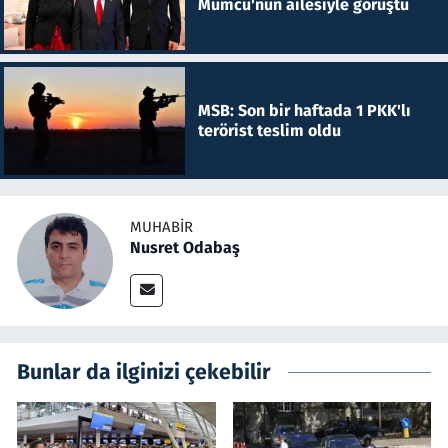
Mumcu'nun ailesiyle görüştü
MSB: Son bir haftada 1 PKK'lı
terörist teslim oldu
MUHABIR
Nusret Odabaş
Bunlar da ilginizi çekebilir