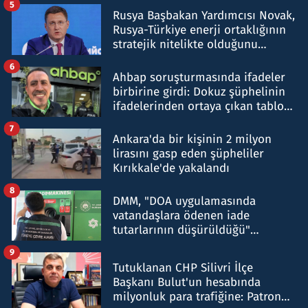
5
Rusya Başbakan Yardımcısı Novak,
Rusya-Türkiye enerji ortaklığının
stratejik nitelikte olduğunu
belirtti
6
Ahbap soruşturmasında ifadeler
birbirine girdi: Dokuz şüphelinin
ifadelerinden ortaya çıkan tablo
şok etti
7
Ankara'da bir kişinin 2 milyon
lirasını gasp eden şüpheliler
Kırıkkale'de yakalandı
8
DMM, "DOA uygulamasında
vatandaşlara ödenen iade
tutarlarının düşürüldüğü"
iddiasını yalanladı
9
Tutuklanan CHP Silivri İlçe
Başkanı Bulut'un hesabında
milyonluk para trafiğine: Patron