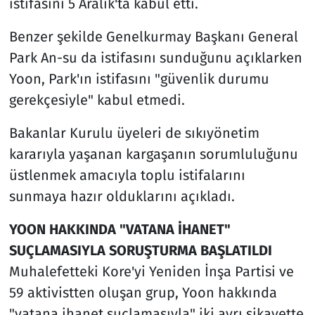
istifasını 5 Aralık'ta kabul etti.
Benzer şekilde Genelkurmay Başkanı General
Park An-su da istifasını sunduğunu açıklarken
Yoon, Park'ın istifasını "güvenlik durumu
gerekçesiyle" kabul etmedi.
Bakanlar Kurulu üyeleri de sıkıyönetim
kararıyla yaşanan kargaşanın sorumluluğunu
üstlenmek amacıyla toplu istifalarını
sunmaya hazır olduklarını açıkladı.
YOON HAKKINDA "VATANA İHANET"
SUÇLAMASIYLA SORUŞTURMA BAŞLATILDI
Muhalefetteki Kore'yi Yeniden İnşa Partisi ve
59 aktivistten oluşan grup, Yoon hakkında
"vatana ihanet suçlamasıyla" iki ayrı şikayette