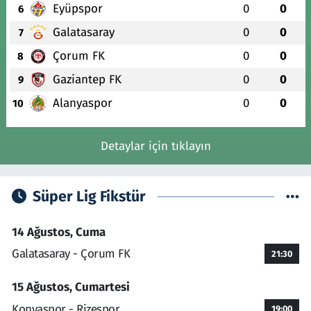
Eyüpspor
0
0
6
Galatasaray
0
0
7
Çorum FK
0
0
8
Gaziantep FK
0
0
9
Alanyaspor
0
0
10
Detaylar için tıklayın
Süper Lig Fikstür
14 Ağustos, Cuma
Galatasaray - Çorum FK
21:30
15 Ağustos, Cumartesi
Konyaspor - Rizespor
19:00