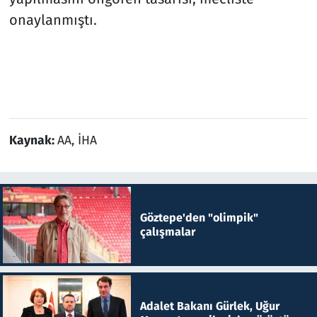
onaylanmıştı.
Kaynak:
AA, İHA
Göztepe'den "olimpik"
çalışmalar
Adalet Bakanı Gürlek, Uğur