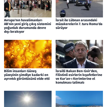
Avrupa'nın havalimanları
İsrail ile Lübnan arasındaki
AB'nin yeni giriş çıkış sistemini
müzakerelerin 7. turu Roma'da
yoğunluk durumunda devre
sürüyor
dışı bırakıyor
Bilim insanları Güneş
İsrailli Bakan Ben-Gvir'den,
yüzeyinin şimdiye kadarki en
Filistinli esirlerin kıyafetlerine
ayrıntılı görüntüsünü elde etti
ve Kur'an-ı Kerimlerine el
konulması talimatı