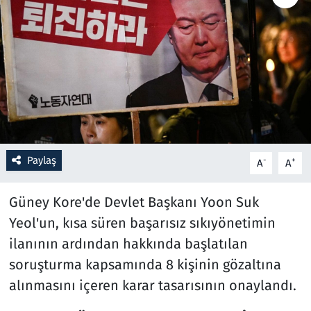
Resmi İlanlar
Rüya Tabirleri
Sağlık
Savunma Sanayi
Paylaş
-
+
A
A
Seçim 2023
Güney Kore'de Devlet Başkanı Yoon Suk
Spor
Yeol'un, kısa süren başarısız sıkıyönetimin
ilanının ardından hakkında başlatılan
Teknoloji ve Bilim
soruşturma kapsamında 8 kişinin gözaltına
Televizyon
alınmasını içeren karar tasarısının onaylandı.