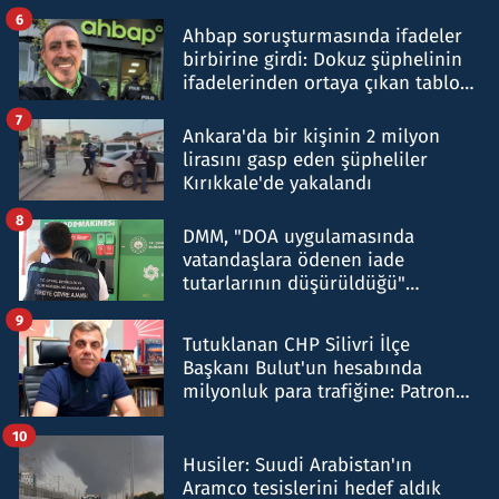
belirtti
6
Ahbap soruşturmasında ifadeler
birbirine girdi: Dokuz şüphelinin
ifadelerinden ortaya çıkan tablo
şok etti
7
Ankara'da bir kişinin 2 milyon
lirasını gasp eden şüpheliler
Kırıkkale'de yakalandı
8
DMM, "DOA uygulamasında
vatandaşlara ödenen iade
tutarlarının düşürüldüğü"
iddiasını yalanladı
9
Tutuklanan CHP Silivri İlçe
Başkanı Bulut'un hesabında
milyonluk para trafiğine: Patron
talimat verdi, ben gönderdim
10
Husiler: Suudi Arabistan'ın
Aramco tesislerini hedef aldık