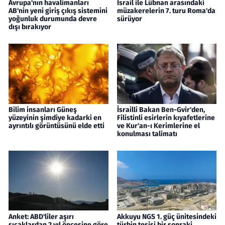
Avrupa'nın havalimanları
İsrail ile Lübnan arasındaki
AB'nin yeni giriş çıkış sistemini
müzakerelerin 7. turu Roma'da
yoğunluk durumunda devre
sürüyor
dışı bırakıyor
Bilim insanları Güneş
İsrailli Bakan Ben-Gvir'den,
yüzeyinin şimdiye kadarki en
Filistinli esirlerin kıyafetlerine
ayrıntılı görüntüsünü elde etti
ve Kur'an-ı Kerimlerine el
konulması talimatı
Anket: ABD'liler aşırı
Akkuyu NGS 1. güç ünitesindeki
sıcaklardan 2 yıl öncesine göre
türbin tesisi bir sonraki