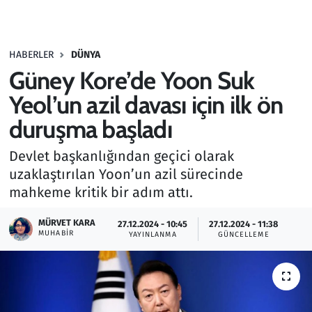
Gündem
HABERLER
DÜNYA
Haber
Güney Kore’de Yoon Suk
Kültür Sanat
Yeol’un azil davası için ilk ön
duruşma başladı
Kurumsal Haberler
Devlet başkanlığından geçici olarak
Lezzet Durağı
uzaklaştırılan Yoon’un azil sürecinde
mahkeme kritik bir adım attı.
Memur ve Kamu
MÜRVET KARA
27.12.2024 - 10:45
27.12.2024 - 11:38
MUHABIR
YAYINLANMA
GÜNCELLEME
Otomobil
Oyun
Ramazan