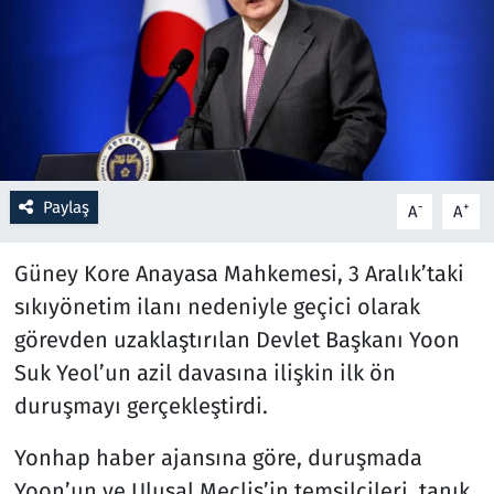
Resmi İlanlar
Rüya Tabirleri
Sağlık
Paylaş
-
+
A
A
Savunma Sanayi
Güney Kore Anayasa Mahkemesi, 3 Aralık’taki
Seçim 2023
sıkıyönetim ilanı nedeniyle geçici olarak
Spor
görevden uzaklaştırılan Devlet Başkanı Yoon
Suk Yeol’un azil davasına ilişkin ilk ön
Teknoloji ve Bilim
duruşmayı gerçekleştirdi.
Televizyon
Yonhap haber ajansına göre, duruşmada
Yoon’un ve Ulusal Meclis’in temsilcileri, tanık