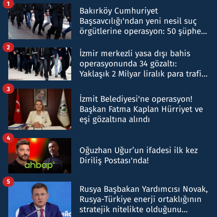
1
Bakırköy Cumhuriyet
Başsavcılığı'ndan yeni nesil suç
örgütlerine operasyon: 50 şüpheli
hakkında gözaltı kararı
2
İzmir merkezli yasa dışı bahis
operasyonunda 34 gözaltı:
Yaklaşık 2 Milyar liralık para trafiği
tespit edildi
3
İzmit Belediyesi'ne operasyon!
Başkan Fatma Kaplan Hürriyet ve
eşi gözaltına alındı
4
Oğuzhan Uğur’un ifadesi ilk kez
Diriliş Postası'nda!
5
Rusya Başbakan Yardımcısı Novak,
Rusya-Türkiye enerji ortaklığının
stratejik nitelikte olduğunu