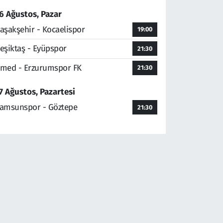
6 Ağustos, Pazar
aşakşehir - Kocaelispor
19:00
eşiktaş - Eyüpspor
21:30
med - Erzurumspor FK
21:30
7 Ağustos, Pazartesi
amsunspor - Göztepe
21:30