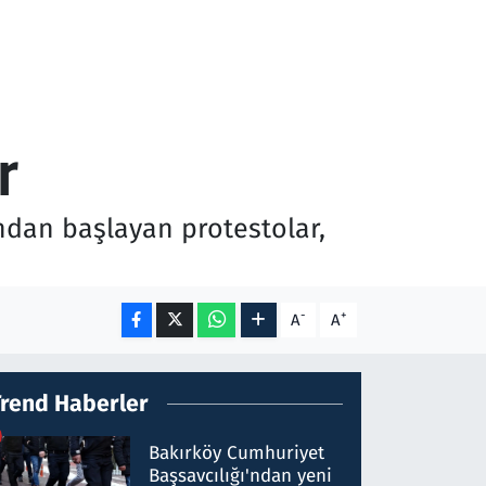
r
ndan başlayan protestolar,
-
+
A
A
Trend Haberler
Bakırköy Cumhuriyet
Başsavcılığı'ndan yeni