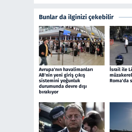
Bunlar da ilginizi çekebilir
Avrupa'nın havalimanları
İsrail ile
AB'nin yeni giriş çıkış
müzakerele
sistemini yoğunluk
Roma'da s
durumunda devre dışı
bırakıyor