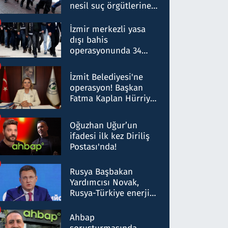
nesil suç örgütlerine
operasyon: 50 şüpheli
hakkında gözaltı kararı
İzmir merkezli yasa
dışı bahis
operasyonunda 34
gözaltı: Yaklaşık 2
Milyar liralık para
İzmit Belediyesi'ne
trafiği tespit edildi
operasyon! Başkan
Fatma Kaplan Hürriyet
ve eşi gözaltına alındı
Oğuzhan Uğur’un
ifadesi ilk kez Diriliş
Postası'nda!
Rusya Başbakan
Yardımcısı Novak,
Rusya-Türkiye enerji
ortaklığının stratejik
nitelikte olduğunu
Ahbap
belirtti