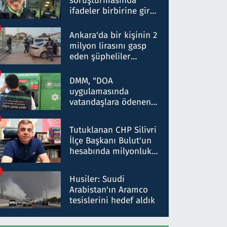
soruşturmasında
ifadeler birbirine girdi:
Dokuz şüphelinin
ifadelerinden ortaya
Ankara'da bir kişinin 2
çıkan tablo şok etti
milyon lirasını gasp
eden şüpheliler
Kırıkkale'de yakalandı
DMM, "DOA
uygulamasında
vatandaşlara ödenen
iade tutarlarının
düşürüldüğü" iddiasını
Tutuklanan CHP Silivri
yalanladı
İlçe Başkanı Bulut'un
hesabında milyonluk
para trafiğine: Patron
talimat verdi, ben
Husiler: Suudi
gönderdim
Arabistan'ın Aramco
tesislerini hedef aldık