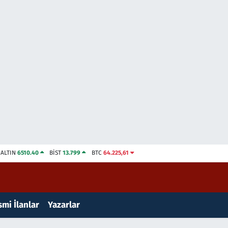
ALTIN
6510.40
BİST
13.799
BTC
64.225,61
mi İlanlar
Yazarlar