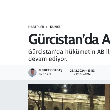
Resmi İlanlar
Rüya Tabirleri
HABERLER
DÜNYA
Gürcistan’da 
Sağlık
Savunma Sanayi
Gürcistan'da hükümetin AB il
devam ediyor.
Seçim 2023
NUSRET ODABAŞ
23.12.2024 - 13:53
Spor
MUHABIR
YAYINLANMA
Teknoloji ve Bilim
Televizyon