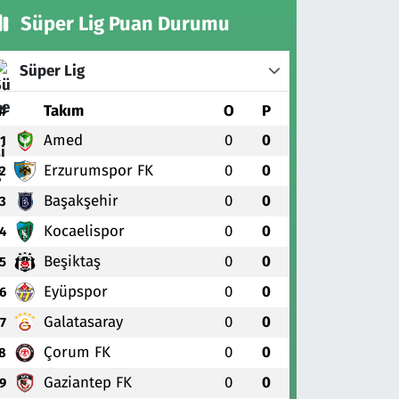
Süper Lig Puan Durumu
Süper Lig
#
Takım
O
P
Amed
0
0
1
Erzurumspor FK
0
0
2
Başakşehir
0
0
3
Kocaelispor
0
0
4
Beşiktaş
0
0
5
Eyüpspor
0
0
6
Galatasaray
0
0
7
Çorum FK
0
0
8
Gaziantep FK
0
0
9