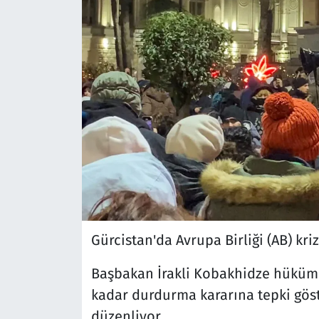
Gürcistan'da Avrupa Birliği (AB) krizi
Başbakan İrakli Kobakhidze hüküme
kadar durdurma kararına tepki göste
düzenliyor..