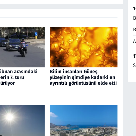
1
B
B
A
1
S
 Lübnan arasındaki
Bilim insanları Güneş
rin 7. turu
yüzeyinin şimdiye kadarki en
ürüyor
ayrıntılı görüntüsünü elde etti