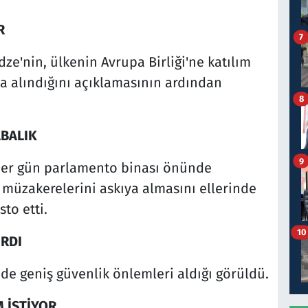
R
7
ze'nin, ülkenin Avrupa Birliği'ne katılım
a alındığını açıklamasının ardından
8
ABALIK
9
r her gün parlamento binası önünde
 müzakerelerini askıya almasını ellerinde
to etti.
10
IRDI
de geniş güvenlik önlemleri aldığı görüldü.
 İSTİYOR