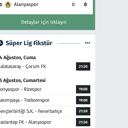
Alanyaspor
0
0
0
Detaylar için tıklayın
Süper Lig Fikstür
4 Ağustos, Cuma
alatasaray - Çorum FK
21:30
5 Ağustos, Cumartesi
onyaspor - Rizespor
19:00
asımpaşa - Trabzonspor
19:00
ençlerbirliği S.K. - Fenerbahçe
21:30
aziantep FK - Alanyaspor
21:30