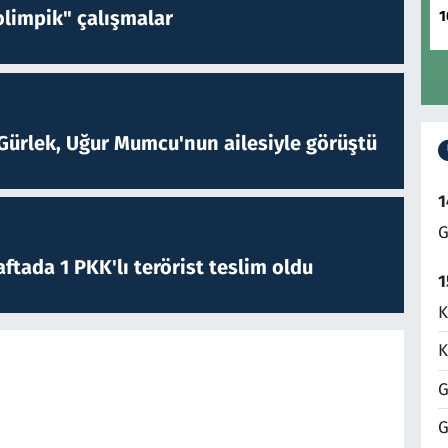
limpik" çalışmalar
1
Gürlek, Uğur Mumcu'nun ailesiyle görüştü
1
G
ftada 1 PKK'lı terörist teslim oldu
1
K
K
G
G