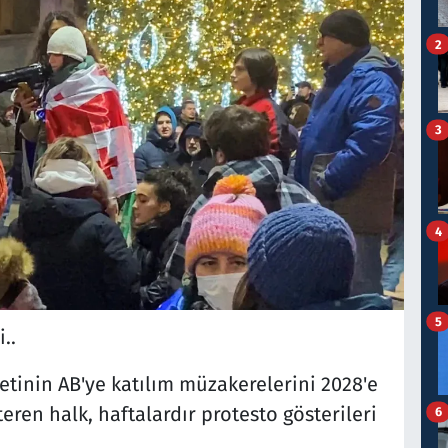
2
3
4
5
..
tinin AB'ye katılım müzakerelerini 2028'e
ren halk, haftalardır protesto gösterileri
6