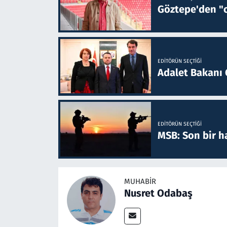
Göztepe'den "o
EDITÖRÜN SEÇTIĞI
Adalet Bakanı 
EDITÖRÜN SEÇTIĞI
MSB: Son bir ha
MUHABIR
Nusret Odabaş