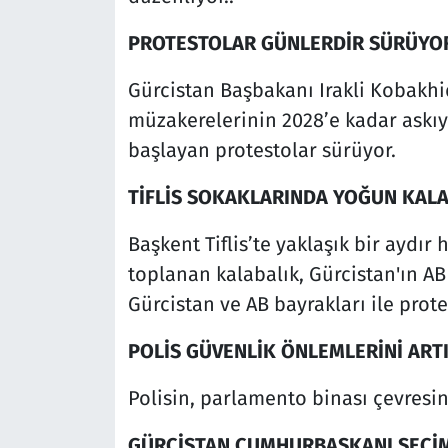
PROTESTOLAR GÜNLERDİR SÜRÜYO
Gürcistan Başbakanı Irakli Kobakhid
müzakerelerinin 2028’e kadar askıy
başlayan protestolar sürüyor.
TİFLİS SOKAKLARINDA YOĞUN KAL
Başkent Tiflis’te yaklaşık bir aydı
toplanan kalabalık, Gürcistan'ın AB
Gürcistan ve AB bayrakları ile protes
POLİS GÜVENLİK ÖNLEMLERİNİ ART
Polisin, parlamento binası çevresin
GÜRCİSTAN CUMHURBAŞKANI SEÇİM