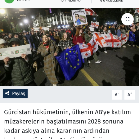
YAYINLANMA
GÜNCELLEME
Resmi İlanlar
Rüya Tabirleri
Sağlık
Savunma Sanayi
Seçim 2023
Spor
Paylaş
-
+
A
A
Teknoloji ve Bilim
Gürcistan hükümetinin, ülkenin AB'ye katılım
müzakerelerin başlatılmasını 2028 sonuna
Televizyon
kadar askıya alma kararının ardından