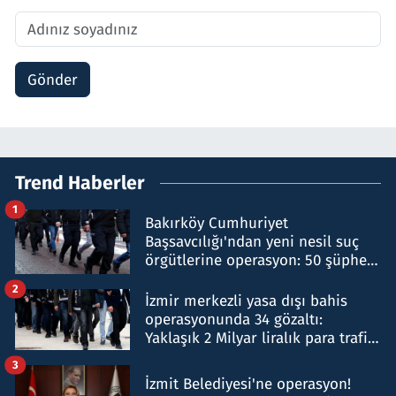
Gönder
Trend Haberler
1
Bakırköy Cumhuriyet
Başsavcılığı'ndan yeni nesil suç
örgütlerine operasyon: 50 şüpheli
hakkında gözaltı kararı
2
İzmir merkezli yasa dışı bahis
operasyonunda 34 gözaltı:
Yaklaşık 2 Milyar liralık para trafiği
tespit edildi
3
İzmit Belediyesi'ne operasyon!