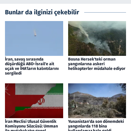
Bunlar da ilginizi çekebilir
İran, savaş sırasında
Bosna Hersek'teki orman
düşürdüğü ABD-İsrail'e ait
yangınlarına askeri
uçak ve İHA'ların kalıntılarını
helikopterler müdahale ediyor
sergiledi
İran Meclisi Ulusal Güvenlik
Yunanistan'da son dönemdeki
Komisyonu Sözcüsü: Umman
yangınlarda 118 bina
ile mutabakatın genel
kullanılamaz hale geldi