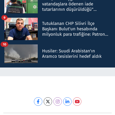
vatandaşlara ödenen iade
tutarlarının düşürüldüğü"
iddiasını yalanladı
9
Tutuklanan CHP Silivri İlçe
Başkanı Bulut'un hesabında
milyonluk para trafiğine: Patron
talimat verdi, ben gönderdim
10
Husiler: Suudi Arabistan'ın
Aramco tesislerini hedef aldık