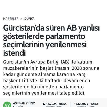
Gündem
HABERLER
DÜNYA
Haber
Gürcistan'da süren AB yanlısı
Kültür Sanat
gösterilerde parlamento
seçimlerinin yenilenmesi
Kurumsal Haberler
istendi
Lezzet Durağı
Gürcistan'ın Avrupa Birliği (AB) ile katılım
müzakerelerinin başlatılmasını 2028 sonuna
Memur ve Kamu
kadar gündeme almama kararına karşı
başkent Tiflis'te iki haftadır devam eden
Otomobil
gösterilerde hükümetten parlamento
seçimlerinin yenilenmesi talep edildi.
Oyun
ASLIHAN YILDIZ
12.12.2024 - 08:54
16.12.2024 - 12:32
Ramazan
EDITÖR