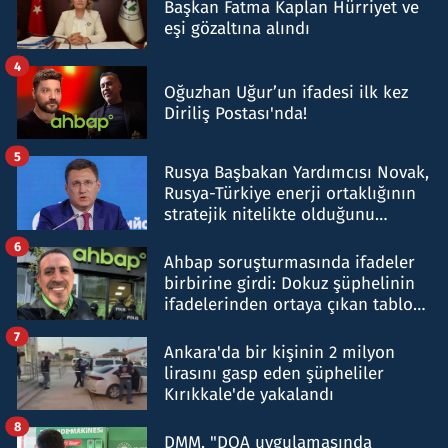
Başkan Fatma Kaplan Hürriyet ve
eşi gözaltına alındı
4
Oğuzhan Uğur’un ifadesi ilk kez
Diriliş Postası'nda!
5
Rusya Başbakan Yardımcısı Novak,
Rusya-Türkiye enerji ortaklığının
stratejik nitelikte olduğunu
belirtti
6
Ahbap soruşturmasında ifadeler
birbirine girdi: Dokuz şüphelinin
ifadelerinden ortaya çıkan tablo
şok etti
7
Ankara'da bir kişinin 2 milyon
lirasını gasp eden şüpheliler
Kırıkkale'de yakalandı
8
DMM, "DOA uygulamasında