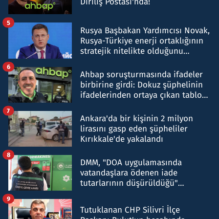
Diriliş Postası'nda!
5
Rusya Başbakan Yardımcısı Novak,
Rusya-Türkiye enerji ortaklığının
stratejik nitelikte olduğunu
belirtti
6
Ahbap soruşturmasında ifadeler
birbirine girdi: Dokuz şüphelinin
ifadelerinden ortaya çıkan tablo
şok etti
7
Ankara'da bir kişinin 2 milyon
lirasını gasp eden şüpheliler
Kırıkkale'de yakalandı
8
DMM, "DOA uygulamasında
vatandaşlara ödenen iade
tutarlarının düşürüldüğü"
iddiasını yalanladı
9
Tutuklanan CHP Silivri İlçe