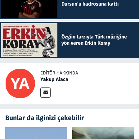
Dursun'u kadrosuna kattı
Özgün tarzıyla Türk müziğine
yön veren Erkin Koray
EDITÖR HAKKINDA
Yakup Alaca
Bunlar da ilginizi çekebilir