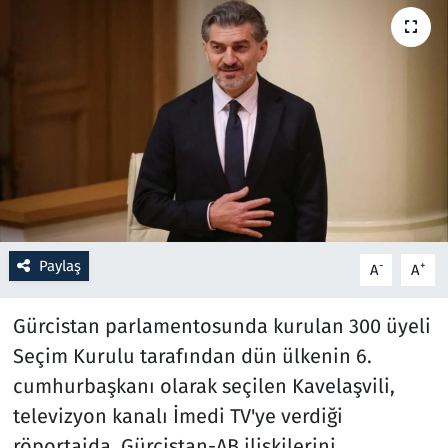
Resmi İlanlar
Rüya Tabirleri
Sağlık
Savunma Sanayi
Seçim 2023
Paylaş
-
+
A
A
Spor
Gürcistan parlamentosunda kurulan 300 üyeli
Teknoloji ve Bilim
Seçim Kurulu tarafından dün ülkenin 6.
cumhurbaşkanı olarak seçilen Kavelaşvili,
Televizyon
televizyon kanalı İmedi TV'ye verdiği
röportajda, Gürcistan-AB ilişkilerini