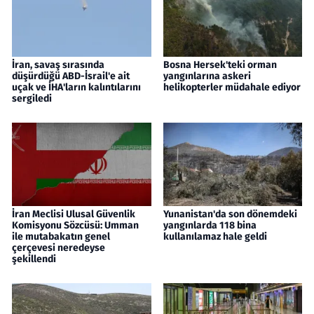
İran, savaş sırasında
Bosna Hersek'teki orman
düşürdüğü ABD-İsrail'e ait
yangınlarına askeri
uçak ve İHA'ların kalıntılarını
helikopterler müdahale ediyor
sergiledi
İran Meclisi Ulusal Güvenlik
Yunanistan'da son dönemdeki
Komisyonu Sözcüsü: Umman
yangınlarda 118 bina
ile mutabakatın genel
kullanılamaz hale geldi
çerçevesi neredeyse
şekillendi