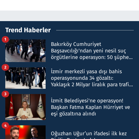
Trend Haberler
1
Bakırköy Cumhuriyet
Başsavcılığı'ndan yeni nesil suç
örgütlerine operasyon: 50 şüpheli
hakkında gözaltı kararı
2
İzmir merkezli yasa dışı bahis
operasyonunda 34 gözaltı:
Yaklaşık 2 Milyar liralık para trafiği
tespit edildi
3
İzmit Belediyesi'ne operasyon!
Başkan Fatma Kaplan Hürriyet ve
eşi gözaltına alındı
4
Oğuzhan Uğur’un ifadesi ilk kez