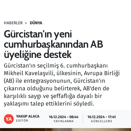
Gündem
HABERLER
DÜNYA
Haber
Gürcistan'ın yeni
Kültür Sanat
cumhurbaşkanından AB
üyeliğine destek
Kurumsal Haberler
Gürcistan'ın seçilmiş 6. cumhurbaşkanı
Lezzet Durağı
Mikheil Kavelaşvili, ülkesinin, Avrupa Birliği
(AB) ile entegrasyonunun, Gürcistan'ın
Memur ve Kamu
çıkarına olduğunu belirterek, AB'den de
karşılıklı saygı ve şeffaflığa dayalı bir
Otomobil
yaklaşımı talep ettiklerini söyledi.
Oyun
YAKUP ALACA
16.12.2024 - 08:44
16.12.2024 - 17:41
EDITÖR
YAYINLANMA
GÜNCELLEME
Ramazan