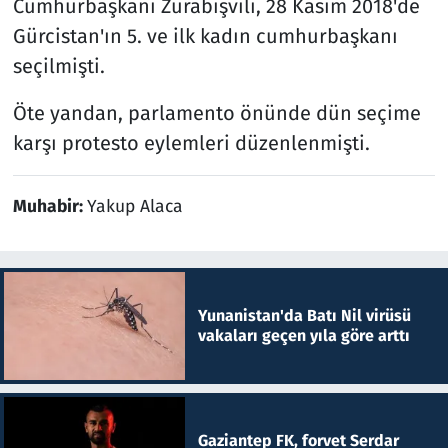
Cumhurbaşkanı Zurabişvili, 28 Kasım 2018'de
Gürcistan'ın 5. ve ilk kadın cumhurbaşkanı
seçilmişti.
Öte yandan, parlamento önünde dün seçime
karşı protesto eylemleri düzenlenmişti.
Muhabir:
Yakup Alaca
Yunanistan'da Batı Nil virüsü
vakaları geçen yıla göre arttı
Gaziantep FK, forvet Serdar