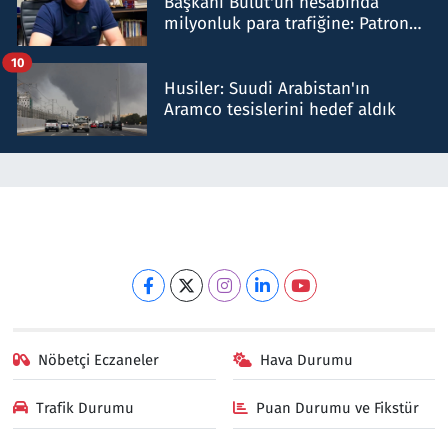
Başkanı Bulut'un hesabında
milyonluk para trafiğine: Patron
talimat verdi, ben gönderdim
10
Husiler: Suudi Arabistan'ın
Aramco tesislerini hedef aldık
Nöbetçi Eczaneler
Hava Durumu
Trafik Durumu
Puan Durumu ve Fikstür