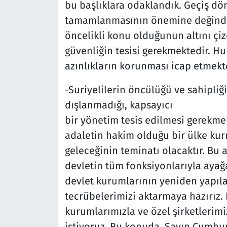
bu başlıklara odaklandık. Geçiş dö
tamamlanmasının önemine değindik. 
öncelikli konu olduğunun altını çiz
güvenliğin tesisi gerekmektedir. 
azınlıkların korunması icap etmekt
-Suriyelilerin öncülüğü ve sahipliğ
dışlanmadığı, kapsayıcı
bir yönetim tesis edilmesi gerekmek
adaletin hakim olduğu bir ülke kur
geleceğinin teminatı olacaktır. Bu 
devletin tüm fonksiyonlarıyla ayağa
devlet kurumlarının yeniden yapıla
tecrübelerimizi aktarmaya hazırız. K
kurumlarımızla ve özel şirketlerim
istiyoruz. Bu konuda, Sayın Cumhu