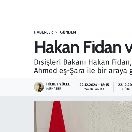
Resmi İlanlar
Rüya Tabirleri
HABERLER
GÜNDEM
Hakan Fidan v
Sağlık
Savunma Sanayi
Dışişleri Bakanı Hakan Fidan,
Ahmed eş-Şara ile bir araya 
Seçim 2023
HICRET YÜCEL
22.12.2024 - 18:15
22.12.20
Spor
MUHABIR
YAYINLANMA
GÜNC
Teknoloji ve Bilim
Televizyon