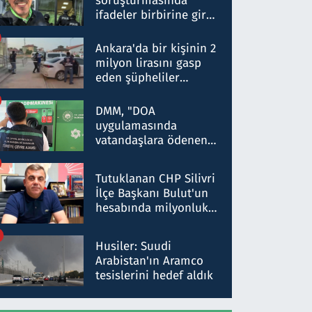
soruşturmasında
ifadeler birbirine girdi:
Dokuz şüphelinin
ifadelerinden ortaya
Ankara'da bir kişinin 2
çıkan tablo şok etti
milyon lirasını gasp
eden şüpheliler
Kırıkkale'de yakalandı
DMM, "DOA
uygulamasında
vatandaşlara ödenen
iade tutarlarının
düşürüldüğü" iddiasını
Tutuklanan CHP Silivri
yalanladı
İlçe Başkanı Bulut'un
hesabında milyonluk
para trafiğine: Patron
talimat verdi, ben
Husiler: Suudi
gönderdim
Arabistan'ın Aramco
tesislerini hedef aldık