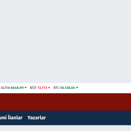
ALTIN
6648.99
BİST
13.773
BTC
65.130,04
mi İlanlar
Yazarlar