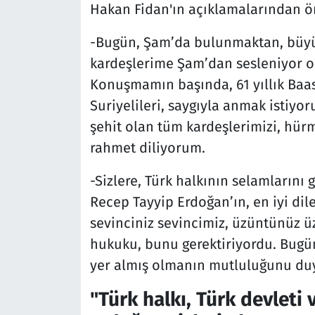
Hakan Fidan'ın açıklamalarından ön
-Bugün, Şam’da bulunmaktan, büyü
kardeşlerime Şam’dan sesleniyor ol
Konuşmamın başında, 61 yıllık Baas
Suriyelileri, saygıyla anmak istiyo
şehit olan tüm kardeşlerimizi, hür
rahmet diliyorum.
-Sizlere, Türk halkının selamlarını
Recep Tayyip Erdoğan’ın, en iyi dil
sevinciniz sevincimiz, üzüntünüz 
hukuku, bunu gerektiriyordu. Bugün,
yer almış olmanın mutluluğunu du
"Türk halkı, Türk devlet