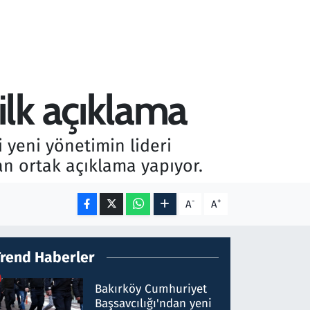
lk açıklama
 yeni yönetimin lideri
an ortak açıklama yapıyor.
-
+
A
A
Trend Haberler
Bakırköy Cumhuriyet
Başsavcılığı'ndan yeni