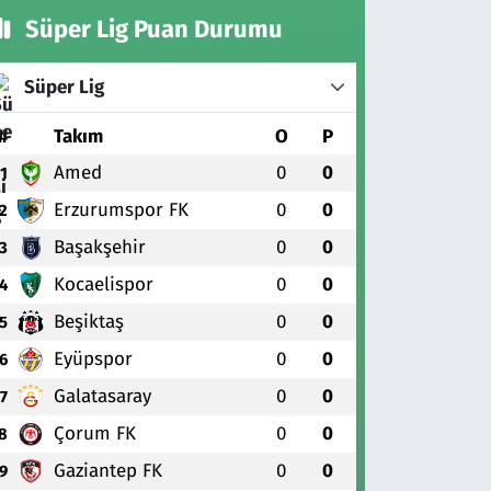
Süper Lig Puan Durumu
Süper Lig
#
Takım
O
P
Amed
0
0
1
Erzurumspor FK
0
0
2
Başakşehir
0
0
3
Kocaelispor
0
0
4
Beşiktaş
0
0
5
Eyüpspor
0
0
6
Galatasaray
0
0
7
Çorum FK
0
0
8
Gaziantep FK
0
0
9