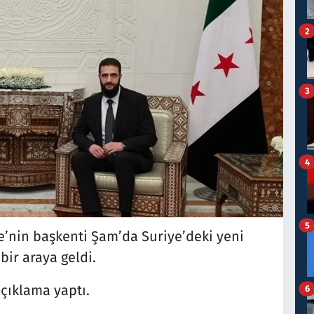
2
3
4
5
e’nin başkenti Şam’da Suriye’deki yeni
bir araya geldi.
çıklama yaptı.
6