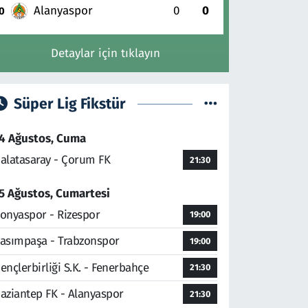
Alanyaspor
0
0
0
Detaylar için tıklayın
Süper Lig Fikstür
4 Ağustos, Cuma
alatasaray - Çorum FK
21:30
5 Ağustos, Cumartesi
onyaspor - Rizespor
19:00
asımpaşa - Trabzonspor
19:00
ençlerbirliği S.K. - Fenerbahçe
21:30
aziantep FK - Alanyaspor
21:30