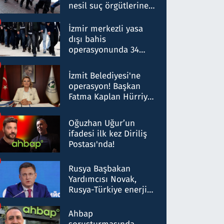
nesil suç örgütlerine
operasyon: 50 şüpheli
hakkında gözaltı kararı
İzmir merkezli yasa
dışı bahis
operasyonunda 34
gözaltı: Yaklaşık 2
Milyar liralık para
İzmit Belediyesi'ne
trafiği tespit edildi
operasyon! Başkan
Fatma Kaplan Hürriyet
ve eşi gözaltına alındı
Oğuzhan Uğur’un
ifadesi ilk kez Diriliş
Postası'nda!
Rusya Başbakan
Yardımcısı Novak,
Rusya-Türkiye enerji
ortaklığının stratejik
nitelikte olduğunu
Ahbap
belirtti