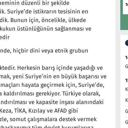
neminin düzenli bir şekilde
1
Suriye’de istikrarın tesisinin en
dik. Bunun için, öncelikle, ülkede
Hukukun üstünlüğünün sağlanması ve
edir
inde, hiçbir dini veya etnik grubun
1
G
tedir. Herkesin barış içinde yaşadığı ve
mak, yeni Suriye’nin en büyük başarısı ve
1
amaçları hayata geçirmek için, Suriye’de,
K
 kaldırılması gerekiyor. Türkiye olarak,
K
ndırılması ve kapasite inşası alanındaki
eza, TİKA, Kızılay ve AFAD gibi
G
izle, somut çalışmalara destek vermek
G
rbaşkanımız tüm devlet kurumlarına