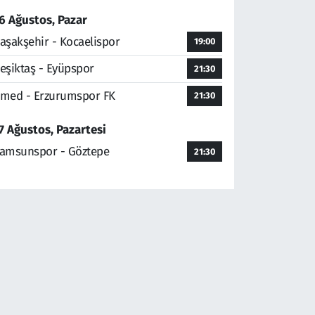
6 Ağustos, Pazar
aşakşehir - Kocaelispor
19:00
eşiktaş - Eyüpspor
21:30
med - Erzurumspor FK
21:30
7 Ağustos, Pazartesi
amsunspor - Göztepe
21:30