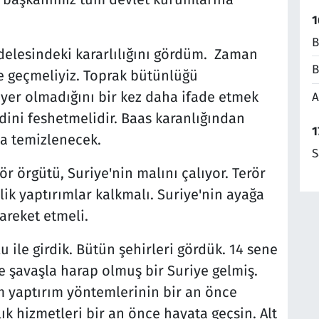
1
B
delesindeki kararlılığını gördüm. Zaman
B
e geçmeliyiz. Toprak bütünlüğü
 yer olmadığını bir kez daha ifade etmek
A
dini feshetmelidir. Baas karanlığından
1
da temizlenecek.
S
ör örgütü, Suriye'nin malını çalıyor. Terör
ik yaptırımlar kalkmalı. Suriye'nin ayağa
areket etmeli.
 ile girdik. Bütün şehirleri gördük. 14 sene
 şavaşla harap olmuş bir Suriye gelmiş.
tüm yaptırım yöntemlerinin bir an önce
lık hizmetleri bir an önce hayata geçsin. Alt