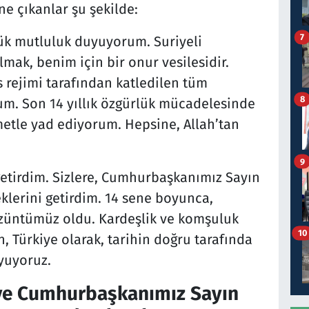
e çıkanlar şu şekilde:
7
k mutluluk duyuyorum. Suriyeli
mak, benim için bir onur vesilesidir.
 rejimi tarafından katledilen tüm
8
rum. Son 14 yıllık özgürlük mücadelesinde
metle yad ediyorum. Hepsine, Allah’tan
9
 getirdim. Sizlere, Cumhurbaşkanımız Sayın
eklerini getirdim. 14 sene boyunca,
üzüntümüz oldu. Kardeşlik ve komşuluk
10
 Türkiye olarak, tarihin doğru tarafında
yuyoruz.
i ve Cumhurbaşkanımız Sayın