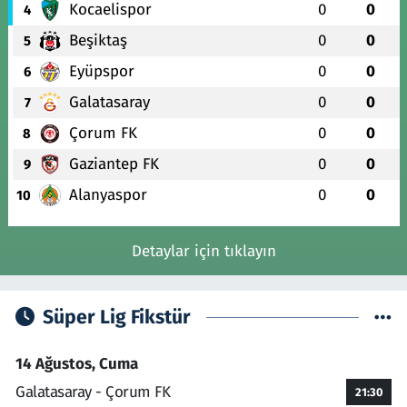
Kocaelispor
0
0
4
Beşiktaş
0
0
5
Eyüpspor
0
0
6
Galatasaray
0
0
7
Çorum FK
0
0
8
Gaziantep FK
0
0
9
Alanyaspor
0
0
10
Detaylar için tıklayın
Süper Lig Fikstür
14 Ağustos, Cuma
Galatasaray - Çorum FK
21:30