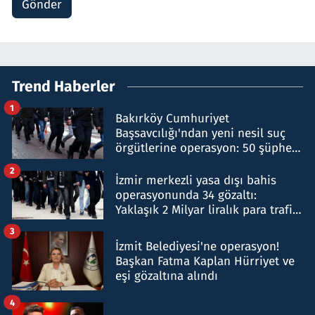
Gönder
Trend Haberler
1
Bakırköy Cumhuriyet
Başsavcılığı'ndan yeni nesil suç
örgütlerine operasyon: 50 şüpheli
hakkında gözaltı kararı
2
İzmir merkezli yasa dışı bahis
operasyonunda 34 gözaltı:
Yaklaşık 2 Milyar liralık para trafiği
tespit edildi
3
İzmit Belediyesi'ne operasyon!
Başkan Fatma Kaplan Hürriyet ve
eşi gözaltına alındı
4