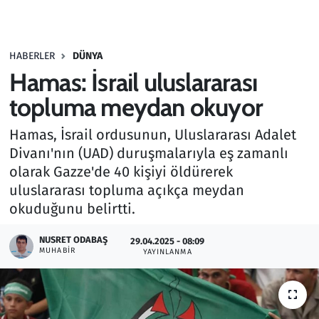
Gündem
HABERLER
DÜNYA
Haber
Hamas: İsrail uluslararası
Kültür Sanat
topluma meydan okuyor
Hamas, İsrail ordusunun, Uluslararası Adalet
Kurumsal Haberler
Divanı'nın (UAD) duruşmalarıyla eş zamanlı
olarak Gazze'de 40 kişiyi öldürerek
Lezzet Durağı
uluslararası topluma açıkça meydan
Memur ve Kamu
okuduğunu belirtti.
NUSRET ODABAŞ
Otomobil
29.04.2025 - 08:09
MUHABIR
YAYINLANMA
Oyun
Ramazan