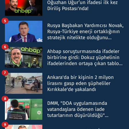
Oğuzhan Uğur’un ifadesi ilk kez
Diriliş Postası'nda!
5
Rusya Başbakan Yardımcısı Novak,
Rusya-Türkiye enerji ortaklığının
stratejik nitelikte olduğunu
belirtti
6
Ahbap soruşturmasında ifadeler
birbirine girdi: Dokuz şüphelinin
ifadelerinden ortaya çıkan tablo
şok etti
7
Ankara'da bir kişinin 2 milyon
lirasını gasp eden şüpheliler
Kırıkkale'de yakalandı
8
DMM, "DOA uygulamasında
vatandaşlara ödenen iade
tutarlarının düşürüldüğü"
iddiasını yalanladı
9