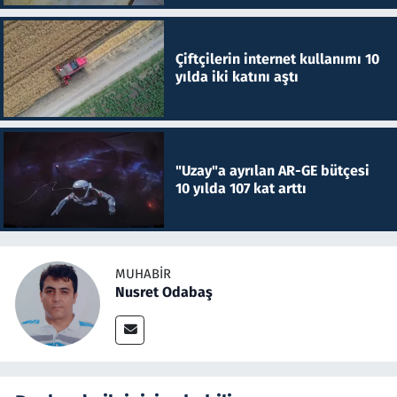
Çiftçilerin internet kullanımı 10
yılda iki katını aştı
"Uzay"a ayrılan AR-GE bütçesi
10 yılda 107 kat arttı
MUHABIR
Nusret Odabaş