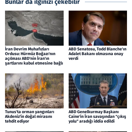
Bunlar da ilginizi çekebilir
İran Devrim Muhafızları
ABD Senatosu, Todd Blanche'ın
Ordusu: Hürmüz Boğazı'nın
Adalet Bakanı olmasına onay
açılması ABD'nin İran'ın
verdi
şartlarını kabul etmesine bağlı
Tunus'ta orman yangınları
ABD Genelkurmay Başkanı
Akdeniz'in doğal mirasını
Caine'in İran savaşından "çıkış
tehdit ediyor
yolu" aradığı iddia edildi