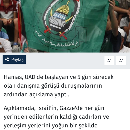
Resmi İlanlar
Rüya Tabirleri
Sağlık
Savunma Sanayi
Paylaş
-
+
A
A
Seçim 2023
Hamas, UAD'de başlayan ve 5 gün sürecek
olan danışma görüşü duruşmalarının
Spor
ardından açıklama yaptı.
Teknoloji ve Bilim
Açıklamada, İsrail'in, Gazze'de her gün
yerinden edilenlerin kaldığı çadırları ve
Televizyon
yerleşim yerlerini yoğun bir şekilde