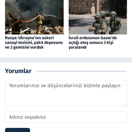
Rusya: Ukrayna’nın askeri
İsrail ordusunun Gazze'de
sanayi tesisini, yakıt deposunu
açtığı ateş sonucu 3 kişi
ve 2 gemisini vurduk
yaralandı
Yorumlar