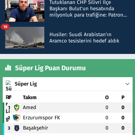
Tutuklanan CHP Silivri İlçe
Başkanı Bulut'un hesabında
milyonluk para trafiğine: Patron
talimat verdi, ben gönderdim
10
Husiler: Suudi Arabistan'ın
Aramco tesislerini hedef aldık
Süper Lig Puan Durumu
Süper Lig
#
Takım
O
P
Amed
0
0
1
Erzurumspor FK
0
0
2
Başakşehir
0
0
3