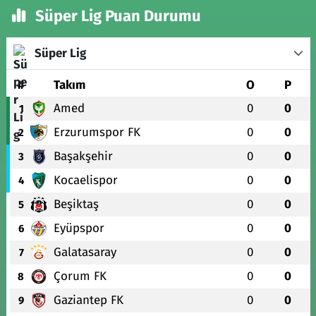
Süper Lig Puan Durumu
Süper Lig
#
Takım
O
P
Amed
0
0
1
Erzurumspor FK
0
0
2
Başakşehir
0
0
3
Kocaelispor
0
0
4
Beşiktaş
0
0
5
Eyüpspor
0
0
6
Galatasaray
0
0
7
Çorum FK
0
0
8
Gaziantep FK
0
0
9