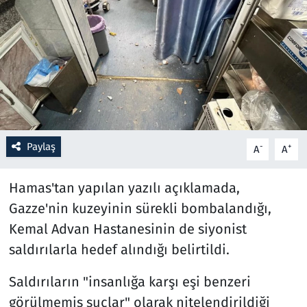
Resmi İlanlar
Rüya Tabirleri
Sağlık
Savunma Sanayi
Paylaş
-
+
A
A
Seçim 2023
Hamas'tan yapılan yazılı açıklamada,
Spor
Gazze'nin kuzeyinin sürekli bombalandığı,
Kemal Advan Hastanesinin de siyonist
Teknoloji ve Bilim
saldırılarla hedef alındığı belirtildi.
Televizyon
Saldırıların "insanlığa karşı eşi benzeri
görülmemiş suçlar" olarak nitelendirildiği