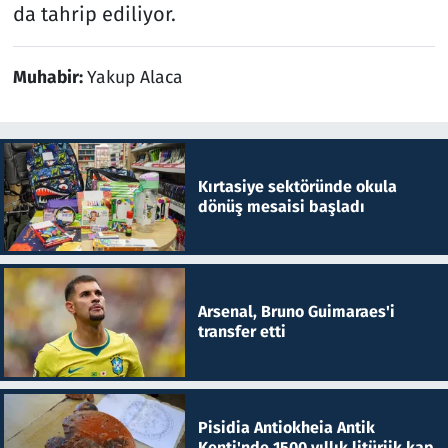
da tahrip ediliyor.
Muhabir:
Yakup Alaca
Kırtasiye sektöründe okula
dönüş mesaisi başladı
Arsenal, Bruno Guimaraes'i
transfer etti
Pisidia Antiokheia Antik
Kenti'nde 1500 yıllık litürjik kap