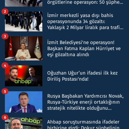
örgütlerine operasyon: 50 şüpheli
hakkında gözaltı kararı
2
İzmir merkezli yasa dışı bahis
operasyonunda 34 gözaltı:
Yaklaşık 2 Milyar liralık para trafiği
tespit edildi
3
İzmit Belediyesi'ne operasyon!
Başkan Fatma Kaplan Hürriyet ve
eşi gözaltına alındı
4
Oğuzhan Uğur’un ifadesi ilk kez
Diriliş Postası'nda!
5
Rusya Başbakan Yardımcısı Novak,
Rusya-Türkiye enerji ortaklığının
stratejik nitelikte olduğunu
belirtti
6
Ahbap soruşturmasında ifadeler
birbirine girdi: Dokuz şüphelinin