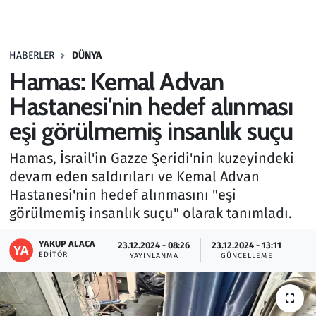
Gündem
HABERLER
DÜNYA
Haber
Hamas: Kemal Advan
Kültür Sanat
Hastanesi'nin hedef alınması
eşi görülmemiş insanlık suçu
Kurumsal Haberler
Hamas, İsrail'in Gazze Şeridi'nin kuzeyindeki
Lezzet Durağı
devam eden saldırıları ve Kemal Advan
Hastanesi'nin hedef alınmasını "eşi
Memur ve Kamu
görülmemiş insanlık suçu" olarak tanımladı.
Otomobil
YAKUP ALACA
23.12.2024 - 08:26
23.12.2024 - 13:11
EDITÖR
YAYINLANMA
GÜNCELLEME
Oyun
Ramazan