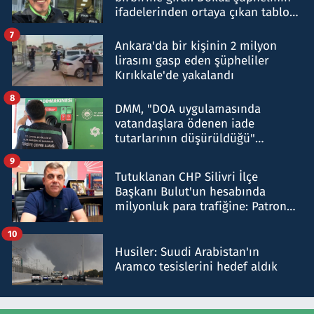
ifadelerinden ortaya çıkan tablo
şok etti
7
Ankara'da bir kişinin 2 milyon
lirasını gasp eden şüpheliler
Kırıkkale'de yakalandı
8
DMM, "DOA uygulamasında
vatandaşlara ödenen iade
tutarlarının düşürüldüğü"
iddiasını yalanladı
9
Tutuklanan CHP Silivri İlçe
Başkanı Bulut'un hesabında
milyonluk para trafiğine: Patron
talimat verdi, ben gönderdim
10
Husiler: Suudi Arabistan'ın
Aramco tesislerini hedef aldık