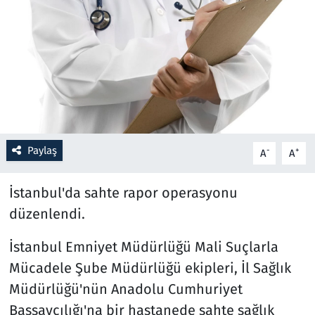
Resmi İlanlar
Rüya Tabirleri
Sağlık
Savunma Sanayi
Paylaş
-
+
A
A
Seçim 2023
İstanbul'da sahte rapor operasyonu
Spor
düzenlendi.
İstanbul Emniyet Müdürlüğü Mali Suçlarla
Teknoloji ve Bilim
Mücadele Şube Müdürlüğü ekipleri, İl Sağlık
Televizyon
Müdürlüğü'nün Anadolu Cumhuriyet
Başsavcılığı'na bir hastanede sahte sağlık