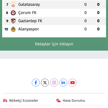
Galatasaray
0
0
7
Çorum FK
0
0
8
Gaziantep FK
0
0
9
Alanyaspor
0
0
10
Detaylar için tıklayın
Nöbetçi Eczaneler
Hava Durumu