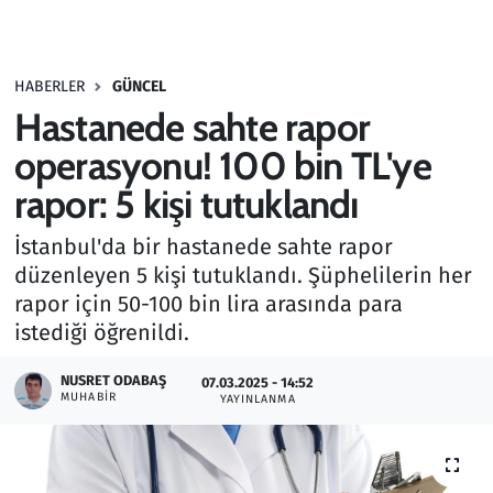
Gündem
HABERLER
GÜNCEL
Haber
Hastanede sahte rapor
Kültür Sanat
operasyonu! 100 bin TL'ye
rapor: 5 kişi tutuklandı
Kurumsal Haberler
İstanbul'da bir hastanede sahte rapor
Lezzet Durağı
düzenleyen 5 kişi tutuklandı. Şüphelilerin her
rapor için 50-100 bin lira arasında para
Memur ve Kamu
istediği öğrenildi.
Otomobil
NUSRET ODABAŞ
07.03.2025 - 14:52
MUHABIR
YAYINLANMA
Oyun
Ramazan