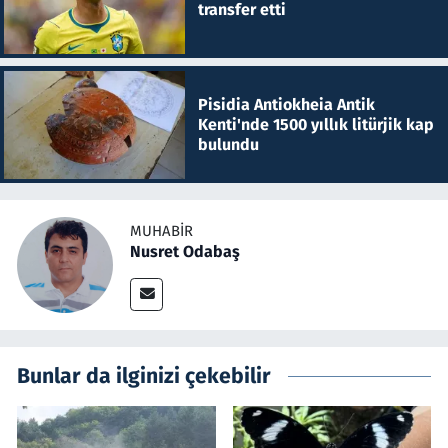
transfer etti
Pisidia Antiokheia Antik
Kenti'nde 1500 yıllık litürjik kap
bulundu
MUHABIR
Nusret Odabaş
Bunlar da ilginizi çekebilir