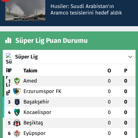
Husiler: Suudi Arabistan'ın
Aramco tesislerini hedef aldık
Süper Lig Puan Durumu
Süper Lig
#
Takım
O
P
Amed
0
0
1
Erzurumspor FK
0
0
2
Başakşehir
0
0
3
Kocaelispor
0
0
4
Beşiktaş
0
0
5
Eyüpspor
0
0
6