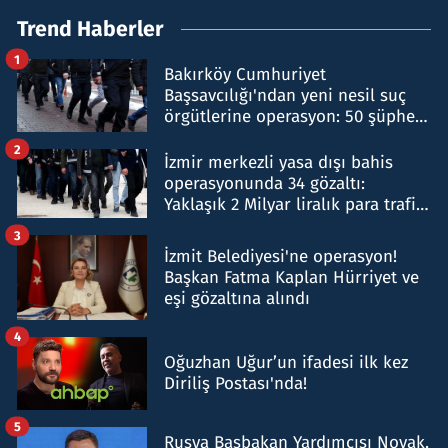
Trend Haberler
1
Bakırköy Cumhuriyet
Başsavcılığı'ndan yeni nesil suç
örgütlerine operasyon: 50 şüpheli
hakkında gözaltı kararı
2
İzmir merkezli yasa dışı bahis
operasyonunda 34 gözaltı:
Yaklaşık 2 Milyar liralık para trafiği
tespit edildi
3
İzmit Belediyesi'ne operasyon!
Başkan Fatma Kaplan Hürriyet ve
eşi gözaltına alındı
4
Oğuzhan Uğur’un ifadesi ilk kez
Diriliş Postası'nda!
5
Rusya Başbakan Yardımcısı Novak,