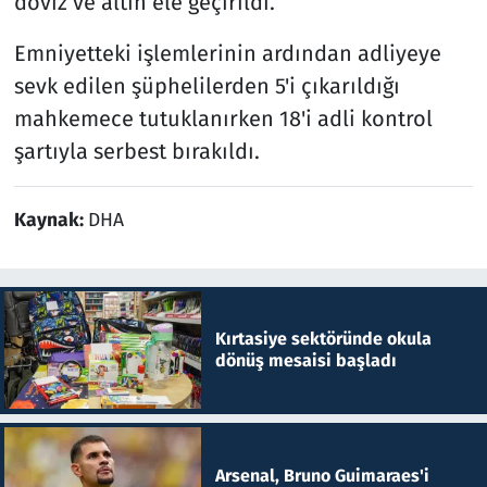
döviz ve altın ele geçirildi.
Emniyetteki işlemlerinin ardından adliyeye
sevk edilen şüphelilerden 5'i çıkarıldığı
mahkemece tutuklanırken 18'i adli kontrol
şartıyla serbest bırakıldı.
Kaynak:
DHA
Kırtasiye sektöründe okula
dönüş mesaisi başladı
Arsenal, Bruno Guimaraes'i