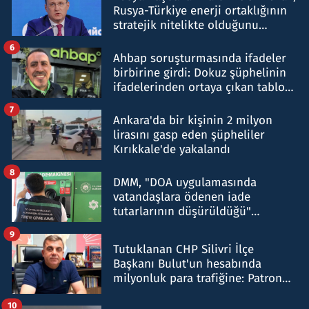
Rusya-Türkiye enerji ortaklığının
stratejik nitelikte olduğunu
belirtti
6
Ahbap soruşturmasında ifadeler
birbirine girdi: Dokuz şüphelinin
ifadelerinden ortaya çıkan tablo
şok etti
7
Ankara'da bir kişinin 2 milyon
lirasını gasp eden şüpheliler
Kırıkkale'de yakalandı
8
DMM, "DOA uygulamasında
vatandaşlara ödenen iade
tutarlarının düşürüldüğü"
iddiasını yalanladı
9
Tutuklanan CHP Silivri İlçe
Başkanı Bulut'un hesabında
milyonluk para trafiğine: Patron
talimat verdi, ben gönderdim
10