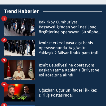
Trend Haberler
1
Bakırköy Cumhuriyet
Başsavcılığı'ndan yeni nesil suç
örgütlerine operasyon: 50 şüpheli
hakkında gözaltı kararı
2
İzmir merkezli yasa dışı bahis
operasyonunda 34 gözaltı:
Yaklaşık 2 Milyar liralık para trafiği
tespit edildi
3
İzmit Belediyesi'ne operasyon!
Başkan Fatma Kaplan Hürriyet ve
eşi gözaltına alındı
4
Oğuzhan Uğur’un ifadesi ilk kez
Diriliş Postası'nda!
5