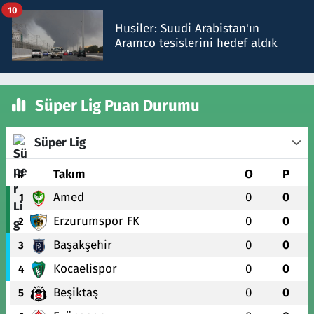
10
Husiler: Suudi Arabistan'ın
Aramco tesislerini hedef aldık
Süper Lig Puan Durumu
Süper Lig
#
Takım
O
P
Amed
0
0
1
Erzurumspor FK
0
0
2
Başakşehir
0
0
3
Kocaelispor
0
0
4
Beşiktaş
0
0
5