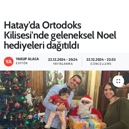
Gündem
Hatay'da Ortodoks
Haber
Kilisesi'nde geleneksel Noel
Kültür Sanat
hediyeleri dağıtıldı
Kurumsal Haberler
YAKUP ALACA
22.12.2024 - 20:24
22.12.2024 - 22:53
EDITÖR
YAYINLANMA
GÜNCELLEME
Lezzet Durağı
Memur ve Kamu
Otomobil
Oyun
Ramazan