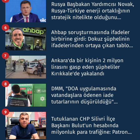
Rusya Başbakan Yardımcısı Novak,
Rusya-Türkiye enerji ortaklığının
stratejik nitelikte olduğunu
belirtti
6
Ahbap soruşturmasında ifadeler
birbirine girdi: Dokuz şüphelinin
ifadelerinden ortaya çıkan tablo
şok etti
7
Ankara'da bir kişinin 2 milyon
lirasını gasp eden şüpheliler
Kırıkkale'de yakalandı
8
DMM, "DOA uygulamasında
vatandaşlara ödenen iade
tutarlarının düşürüldüğü"
iddiasını yalanladı
9
Tutuklanan CHP Silivri İlçe
Başkanı Bulut'un hesabında
milyonluk para trafiğine: Patron
talimat verdi, ben gönderdim