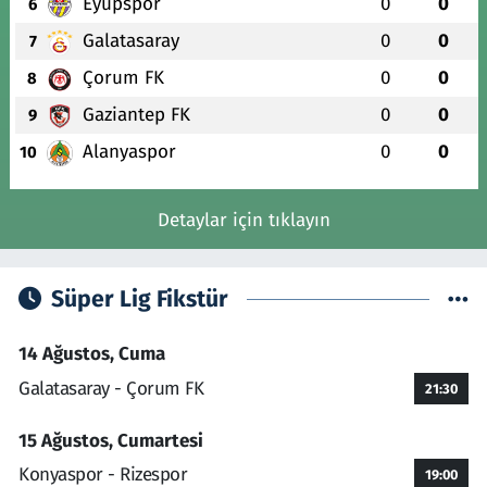
Eyüpspor
0
0
6
Galatasaray
0
0
7
Çorum FK
0
0
8
Gaziantep FK
0
0
9
Alanyaspor
0
0
10
Detaylar için tıklayın
Süper Lig Fikstür
14 Ağustos, Cuma
Galatasaray - Çorum FK
21:30
15 Ağustos, Cumartesi
Konyaspor - Rizespor
19:00