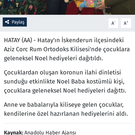
Resmi İlanlar
Paylaş
-
+
A
A
Rüya Tabirleri
HATAY (AA) - Hatay'ın İskenderun ilçesindeki
Sağlık
Aziz Corc Rum Ortodoks Kilisesi'nde çocuklara
geleneksel Noel hediyeleri dağıtıldı.
Savunma Sanayi
Çocuklardan oluşan koronun ilahi dinletisi
Seçim 2023
sunduğu etkinlikte Noel Baba kostümlü kişi,
çocuklara geleneksel Noel hediyeleri dağıttı.
Spor
Anne ve babalarıyla kiliseye gelen çocuklar,
Teknoloji ve Bilim
kendilerine özel hazırlanan hediyelerini aldı.
Televizyon
Kaynak:
Anadolu Haber Ajansı