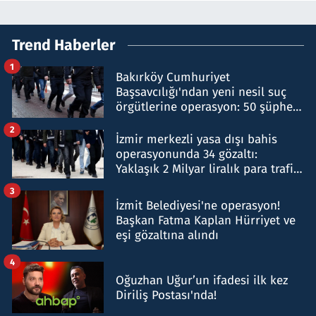
Trend Haberler
1
Bakırköy Cumhuriyet
Başsavcılığı'ndan yeni nesil suç
örgütlerine operasyon: 50 şüpheli
hakkında gözaltı kararı
2
İzmir merkezli yasa dışı bahis
operasyonunda 34 gözaltı:
Yaklaşık 2 Milyar liralık para trafiği
tespit edildi
3
İzmit Belediyesi'ne operasyon!
Başkan Fatma Kaplan Hürriyet ve
eşi gözaltına alındı
4
Oğuzhan Uğur’un ifadesi ilk kez
Diriliş Postası'nda!