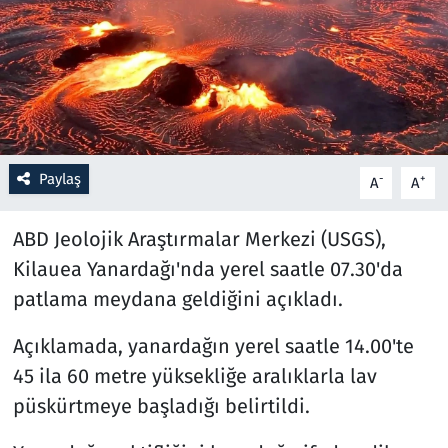
Resmi İlanlar
Rüya Tabirleri
Sağlık
Paylaş
-
+
A
A
Savunma Sanayi
ABD Jeolojik Araştırmalar Merkezi (USGS),
Seçim 2023
Kilauea Yanardağı'nda yerel saatle 07.30'da
patlama meydana geldiğini açıkladı.
Spor
Açıklamada, yanardağın yerel saatle 14.00'te
Teknoloji ve Bilim
45 ila 60 metre yüksekliğe aralıklarla lav
Televizyon
püskürtmeye başladığı belirtildi.