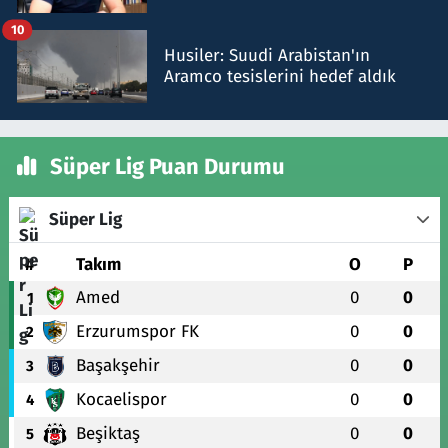
talimat verdi, ben gönderdim
10
Husiler: Suudi Arabistan'ın
Aramco tesislerini hedef aldık
Süper Lig Puan Durumu
Süper Lig
#
Takım
O
P
Amed
0
0
1
Erzurumspor FK
0
0
2
Başakşehir
0
0
3
Kocaelispor
0
0
4
Beşiktaş
0
0
5