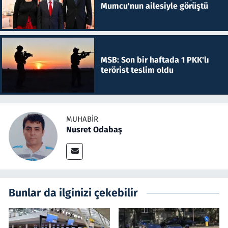
Mumcu'nun ailesiyle görüştü
MSB: Son bir haftada 1 PKK'lı
terörist teslim oldu
MUHABIR
Nusret Odabaş
Bunlar da ilginizi çekebilir