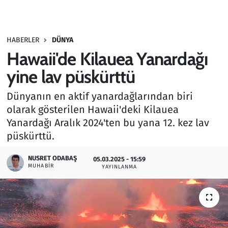
Gündem
HABERLER
DÜNYA
Haber
Hawaii'de Kilauea Yanardağı
Kültür Sanat
yine lav püskürttü
Dünyanın en aktif yanardağlarından biri
Kurumsal Haberler
olarak gösterilen Hawaii'deki Kilauea
Yanardağı Aralık 2024'ten bu yana 12. kez lav
Lezzet Durağı
püskürttü.
Memur ve Kamu
NUSRET ODABAŞ
05.03.2025 - 15:59
MUHABIR
YAYINLANMA
Otomobil
Oyun
Ramazan