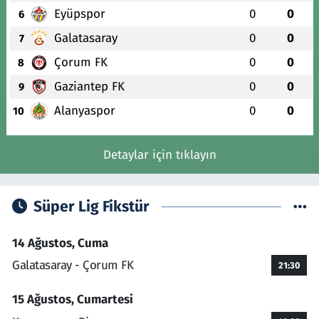
Eyüpspor
0
0
6
Galatasaray
0
0
7
Çorum FK
0
0
8
Gaziantep FK
0
0
9
Alanyaspor
0
0
10
Detaylar için tıklayın
Süper Lig Fikstür
14 Ağustos, Cuma
Galatasaray - Çorum FK
21:30
15 Ağustos, Cumartesi