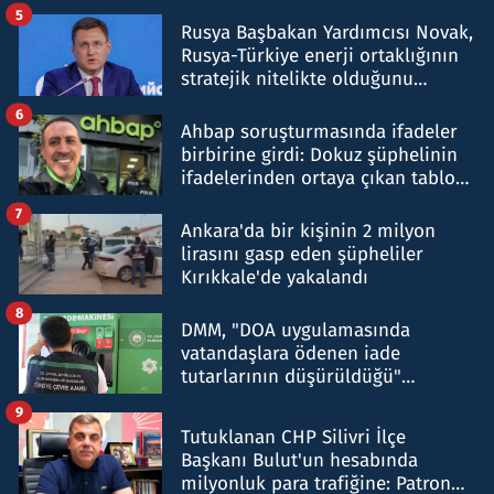
5
Rusya Başbakan Yardımcısı Novak,
Rusya-Türkiye enerji ortaklığının
stratejik nitelikte olduğunu
belirtti
6
Ahbap soruşturmasında ifadeler
birbirine girdi: Dokuz şüphelinin
ifadelerinden ortaya çıkan tablo
şok etti
7
Ankara'da bir kişinin 2 milyon
lirasını gasp eden şüpheliler
Kırıkkale'de yakalandı
8
DMM, "DOA uygulamasında
vatandaşlara ödenen iade
tutarlarının düşürüldüğü"
iddiasını yalanladı
9
Tutuklanan CHP Silivri İlçe
Başkanı Bulut'un hesabında
milyonluk para trafiğine: Patron