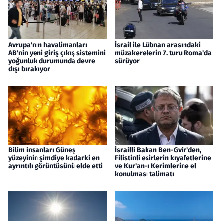
Avrupa'nın havalimanları
İsrail ile Lübnan arasındaki
AB'nin yeni giriş çıkış sistemini
müzakerelerin 7. turu Roma'da
yoğunluk durumunda devre
sürüyor
dışı bırakıyor
Bilim insanları Güneş
İsrailli Bakan Ben-Gvir'den,
yüzeyinin şimdiye kadarki en
Filistinli esirlerin kıyafetlerine
ayrıntılı görüntüsünü elde etti
ve Kur'an-ı Kerimlerine el
konulması talimatı