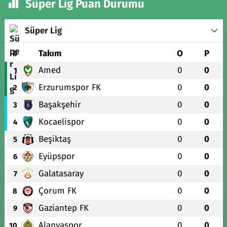
Süper Lig Puan Durumu
Süper Lig
#
Takım
O
P
Amed
0
0
1
Erzurumspor FK
0
0
2
Başakşehir
0
0
3
Kocaelispor
0
0
4
Beşiktaş
0
0
5
Eyüpspor
0
0
6
Galatasaray
0
0
7
Çorum FK
0
0
8
Gaziantep FK
0
0
9
Alanyaspor
0
0
10