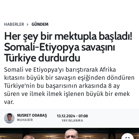
Gündem
HABERLER
GÜNDEM
Haber
Her şey bir mektupla başladı!
Kültür Sanat
Somali-Etiyopya savaşını
Türkiye durdurdu
Kurumsal Haberler
Somali ve Etiyopya'yı barıştırarak Afrika
Lezzet Durağı
kıtasını büyük bir savaşın eşiğinden döndüren
Türkiye'nin bu başarısının arkasında 8 ay
Memur ve Kamu
süren ve ilmek ilmek işlenen büyük bir emek
var.
Otomobil
NUSRET ODABAŞ
13.12.2024 - 07:08
MUHABIR
Oyun
YAYINLANMA
Ramazan