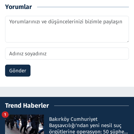
Yorumlar
Gönder
Trend Haberler
1
Bakırköy Cumhuriyet
Başsavcılığı'ndan yeni nesil suç
örgütlerine operasyon: 50 şüpheli