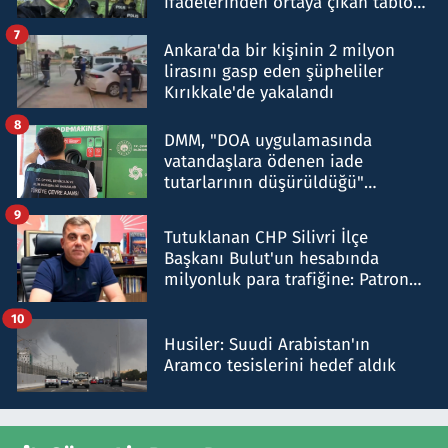
ifadelerinden ortaya çıkan tablo
şok etti
7
Ankara'da bir kişinin 2 milyon
lirasını gasp eden şüpheliler
Kırıkkale'de yakalandı
8
DMM, "DOA uygulamasında
vatandaşlara ödenen iade
tutarlarının düşürüldüğü"
iddiasını yalanladı
9
Tutuklanan CHP Silivri İlçe
Başkanı Bulut'un hesabında
milyonluk para trafiğine: Patron
talimat verdi, ben gönderdim
10
Husiler: Suudi Arabistan'ın
Aramco tesislerini hedef aldık