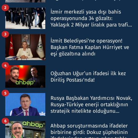
hakkında gözaltı kararı
2
İzmir merkezli yasa dışı bahis
operasyonunda 34 gözaltı:
Yaklaşık 2 Milyar liralık para trafiği
tespit edildi
3
İzmit Belediyesi'ne operasyon!
Başkan Fatma Kaplan Hürriyet ve
eşi gözaltına alındı
4
Oğuzhan Uğur’un ifadesi ilk kez
Diriliş Postası'nda!
5
Rusya Başbakan Yardımcısı Novak,
Rusya-Türkiye enerji ortaklığının
stratejik nitelikte olduğunu
belirtti
6
Ahbap soruşturmasında ifadeler
birbirine girdi: Dokuz şüphelinin