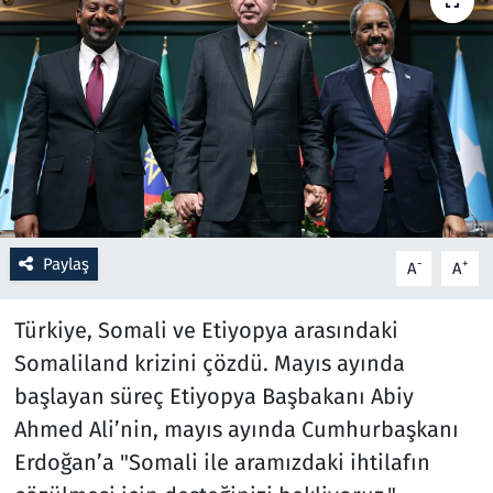
Resmi İlanlar
Rüya Tabirleri
Sağlık
Savunma Sanayi
Paylaş
-
+
A
A
Seçim 2023
Türkiye, Somali ve Etiyopya arasındaki
Spor
Somaliland krizini çözdü. Mayıs ayında
Teknoloji ve Bilim
başlayan süreç Etiyopya Başbakanı Abiy
Ahmed Ali’nin, mayıs ayında Cumhurbaşkanı
Televizyon
Erdoğan’a "Somali ile aramızdaki ihtilafın