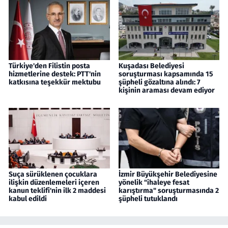
Türkiye'den Filistin posta
Kuşadası Belediyesi
hizmetlerine destek: PTT'nin
soruşturması kapsamında 15
katkısına teşekkür mektubu
şüpheli gözaltına alındı: 7
kişinin araması devam ediyor
Suça sürüklenen çocuklara
İzmir Büyükşehir Belediyesine
ilişkin düzenlemeleri içeren
yönelik "ihaleye fesat
kanun teklifi'nin ilk 2 maddesi
karıştırma" soruşturmasında 2
kabul edildi
şüpheli tutuklandı