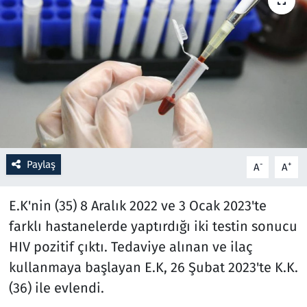
Resmi İlanlar
Rüya Tabirleri
Sağlık
Savunma Sanayi
Paylaş
-
+
A
A
Seçim 2023
E.K'nin (35) 8 Aralık 2022 ve 3 Ocak 2023'te
Spor
farklı hastanelerde yaptırdığı iki testin sonucu
Teknoloji ve Bilim
HIV pozitif çıktı. Tedaviye alınan ve ilaç
kullanmaya başlayan E.K, 26 Şubat 2023'te K.K.
Televizyon
(36) ile evlendi.