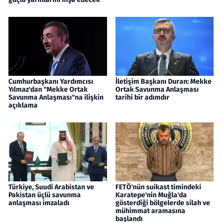
Cumhurbaşkanı Yardımcısı
İletişim Başkanı Duran: Mekke
Yılmaz'dan "Mekke Ortak
Ortak Savunma Anlaşması
Savunma Anlaşması"na ilişkin
tarihi bir adımdır
açıklama
Türkiye, Suudi Arabistan ve
FETÖ'nün suikast timindeki
Pakistan üçlü savunma
Karatepe'nin Muğla'da
anlaşması imzaladı
gösterdiği bölgelerde silah ve
mühimmat aramasına
başlandı