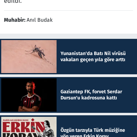
edildi.
Muhabir:
Anıl Budak
Yunanistan'da Batı Nil virüsü
vakaları geçen yıla göre arttı
Gaziantep FK, forvet Serdar
Dursun'u kadrosuna kattı
Özgün tarzıyla Türk müziğine
yön veren Erkin Koray