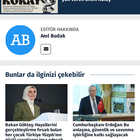
EDITÖR HAKKINDA
Anıl Budak
Bunlar da ilginizi çekebilir
Bakan Göktaş: Hayallerini
Cumhurbaşkanı Erdoğan: Bu
gerçekleştirme fırsatı bulan
anlaşma, güvenlik ve savunma
her çocuk Türkiye Yüzyılı'nın
işbirliğine katkı sağlayacak
güçlü yarınlarını inşa edecek