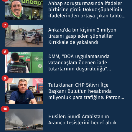
Ahbap soruşturmasında ifadeler
birbirine girdi: Dokuz şüphelinin
ifadelerinden ortaya çıkan tablo
şok etti
7
Ankara'da bir kişinin 2 milyon
lirasını gasp eden şüpheliler
Kırıkkale'de yakalandı
8
DMM, "DOA uygulamasında
vatandaşlara ödenen iade
tutarlarının düşürüldüğü"
iddiasını yalanladı
9
Tutuklanan CHP Silivri İlçe
Başkanı Bulut'un hesabında
milyonluk para trafiğine: Patron
talimat verdi, ben gönderdim
10
Husiler: Suudi Arabistan'ın
Aramco tesislerini hedef aldık