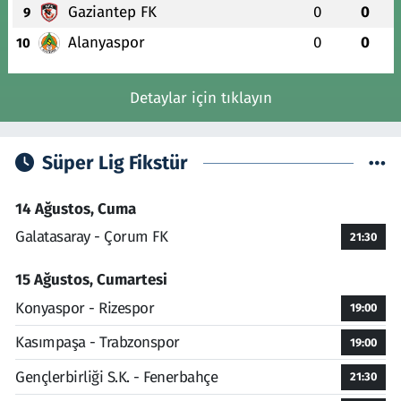
Gaziantep FK
0
0
9
Alanyaspor
0
0
10
Detaylar için tıklayın
Süper Lig Fikstür
14 Ağustos, Cuma
Galatasaray - Çorum FK
21:30
15 Ağustos, Cumartesi
Konyaspor - Rizespor
19:00
Kasımpaşa - Trabzonspor
19:00
Gençlerbirliği S.K. - Fenerbahçe
21:30