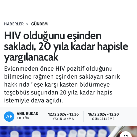
Gündem
HABERLER
GÜNDEM
Haber
HIV olduğunu eşinden
Kültür Sanat
sakladı, 20 yıla kadar hapisle
yargılanacak
Kurumsal Haberler
Evlenmeden önce HIV pozitif olduğunu
Lezzet Durağı
bilmesine rağmen eşinden saklayan sanık
hakkında "eşe karşı kasten öldürmeye
Memur ve Kamu
teşebbüs suçundan 20 yıla kadar hapis
istemiyle dava açıldı.
Otomobil
ANIL BUDAK
12.12.2024 - 13:36
16.12.2024 - 12:20
EDITÖR
Oyun
YAYINLANMA
GÜNCELLEME
Ramazan