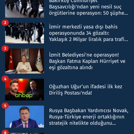
Bakırköy Cumhuriyet
Başsavcılığı'ndan yeni nesil suç
örgütlerine operasyon: 50 şüpheli
hakkında gözaltı kararı
2
İzmir merkezli yasa dışı bahis
operasyonunda 34 gözaltı:
Yaklaşık 2 Milyar liralık para trafiği
tespit edildi
3
İzmit Belediyesi'ne operasyon!
Başkan Fatma Kaplan Hürriyet ve
eşi gözaltına alındı
4
Oğuzhan Uğur’un ifadesi ilk kez
Diriliş Postası'nda!
5
Rusya Başbakan Yardımcısı Novak,
Rusya-Türkiye enerji ortaklığının
stratejik nitelikte olduğunu
belirtti
6