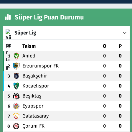
Süper Lig Puan Durumu
Süper Lig
#
Takım
O
P
Amed
0
0
1
Erzurumspor FK
0
0
2
Başakşehir
0
0
3
Kocaelispor
0
0
4
Beşiktaş
0
0
5
Eyüpspor
0
0
6
Galatasaray
0
0
7
Çorum FK
0
0
8