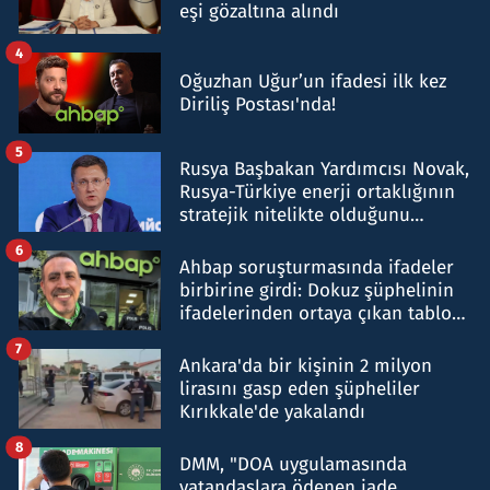
eşi gözaltına alındı
4
Oğuzhan Uğur’un ifadesi ilk kez
Diriliş Postası'nda!
5
Rusya Başbakan Yardımcısı Novak,
Rusya-Türkiye enerji ortaklığının
stratejik nitelikte olduğunu
belirtti
6
Ahbap soruşturmasında ifadeler
birbirine girdi: Dokuz şüphelinin
ifadelerinden ortaya çıkan tablo
şok etti
7
Ankara'da bir kişinin 2 milyon
lirasını gasp eden şüpheliler
Kırıkkale'de yakalandı
8
DMM, "DOA uygulamasında
vatandaşlara ödenen iade