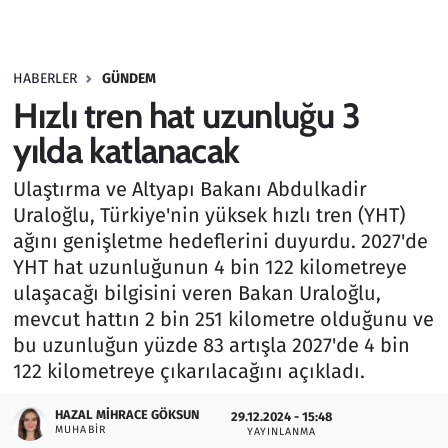
Gündem
HABERLER
GÜNDEM
Haber
Hızlı tren hat uzunluğu 3
Kültür Sanat
yılda katlanacak
Ulaştırma ve Altyapı Bakanı Abdulkadir
Kurumsal Haberler
Uraloğlu, Türkiye'nin yüksek hızlı tren (YHT)
ağını genişletme hedeflerini duyurdu. 2027'de
Lezzet Durağı
YHT hat uzunluğunun 4 bin 122 kilometreye
Memur ve Kamu
ulaşacağı bilgisini veren Bakan Uraloğlu,
mevcut hattın 2 bin 251 kilometre olduğunu ve
Otomobil
bu uzunluğun yüzde 83 artışla 2027'de 4 bin
122 kilometreye çıkarılacağını açıkladı.
Oyun
HAZAL MIHRACE GÖKSUN
29.12.2024 - 15:48
MUHABIR
YAYINLANMA
Ramazan