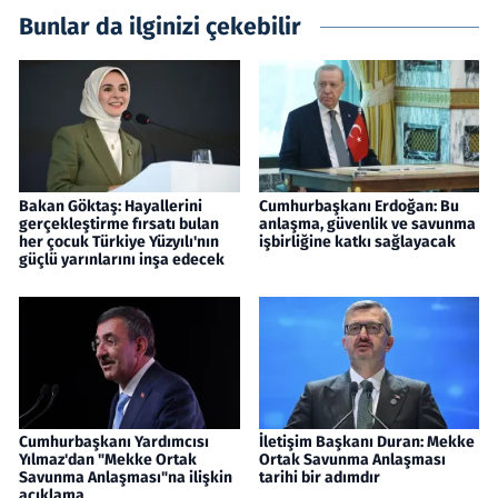
Bunlar da ilginizi çekebilir
Bakan Göktaş: Hayallerini
Cumhurbaşkanı Erdoğan: Bu
gerçekleştirme fırsatı bulan
anlaşma, güvenlik ve savunma
her çocuk Türkiye Yüzyılı'nın
işbirliğine katkı sağlayacak
güçlü yarınlarını inşa edecek
Cumhurbaşkanı Yardımcısı
İletişim Başkanı Duran: Mekke
Yılmaz'dan "Mekke Ortak
Ortak Savunma Anlaşması
Savunma Anlaşması"na ilişkin
tarihi bir adımdır
açıklama