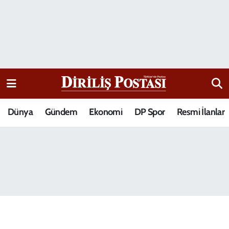
15 Temmuz Destanı
Nöbetçi Eczaneler
Analiz-Yorum
Hava Durumu
Dizi-Film
Trafik Durumu
Dünya
Gündem
Ekonomi
DP Spor
Resmi İlanlar
Dünya
Süper Lig Puan Durumu ve Fikstür
Eğitim
Tüm Manşetler
Ekonomi
Son Dakika Haberleri
Elif Kuşağı
Haber Arşivi
Güncel