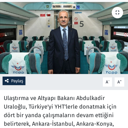
Resmi İlanlar
Rüya Tabirleri
Sağlık
Savunma Sanayi
Seçim 2023
Paylaş
-
+
A
A
Spor
Ulaştırma ve Altyapı Bakanı Abdulkadir
Teknoloji ve Bilim
Uraloğlu, Türkiye'yi YHT'lerle donatmak için
dört bir yanda çalışmaların devam ettiğini
Televizyon
belirterek, Ankara-İstanbul, Ankara-Konya,