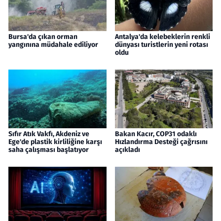
Bursa'da çıkan orman
Antalya'da kelebeklerin renkli
yangınına müdahale ediliyor
dünyası turistlerin yeni rotası
oldu
Sıfır Atık Vakfı, Akdeniz ve
Bakan Kacır, COP31 odaklı
Ege'de plastik kirliliğine karşı
Hızlandırma Desteği çağrısını
saha çalışması başlatıyor
açıkladı