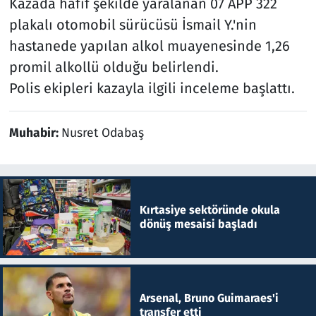
Kazada hafif şekilde yaralanan 07 APP 322
plakalı otomobil sürücüsü İsmail Y.'nin
hastanede yapılan alkol muayenesinde 1,26
promil alkollü olduğu belirlendi.
Polis ekipleri kazayla ilgili inceleme başlattı.
Muhabir:
Nusret Odabaş
Kırtasiye sektöründe okula
dönüş mesaisi başladı
Arsenal, Bruno Guimaraes'i
transfer etti