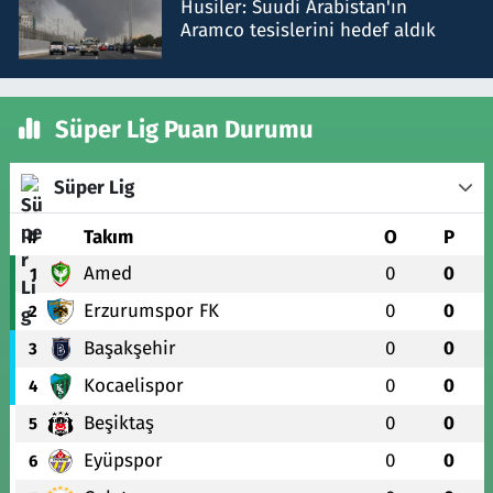
Husiler: Suudi Arabistan'ın
Aramco tesislerini hedef aldık
Süper Lig Puan Durumu
Süper Lig
#
Takım
O
P
Amed
0
0
1
Erzurumspor FK
0
0
2
Başakşehir
0
0
3
Kocaelispor
0
0
4
Beşiktaş
0
0
5
Eyüpspor
0
0
6