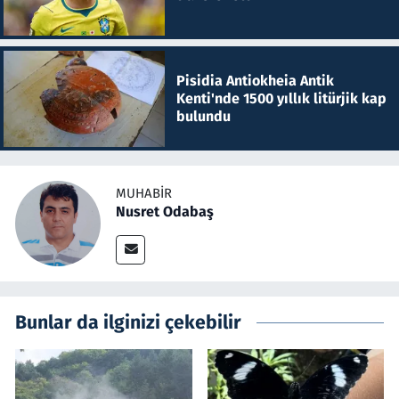
Pisidia Antiokheia Antik
Kenti'nde 1500 yıllık litürjik kap
bulundu
MUHABIR
Nusret Odabaş
Bunlar da ilginizi çekebilir