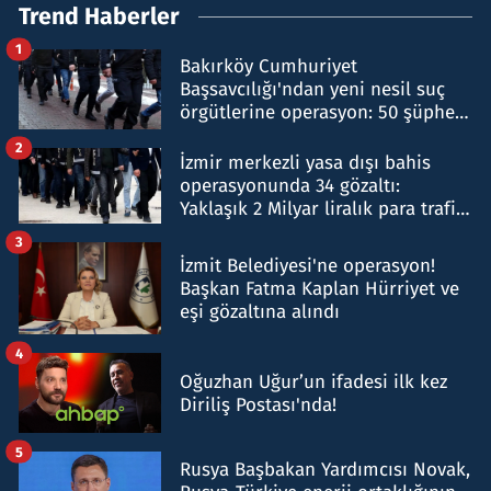
Trend Haberler
1
Bakırköy Cumhuriyet
Başsavcılığı'ndan yeni nesil suç
örgütlerine operasyon: 50 şüpheli
hakkında gözaltı kararı
2
İzmir merkezli yasa dışı bahis
operasyonunda 34 gözaltı:
Yaklaşık 2 Milyar liralık para trafiği
tespit edildi
3
İzmit Belediyesi'ne operasyon!
Başkan Fatma Kaplan Hürriyet ve
eşi gözaltına alındı
4
Oğuzhan Uğur’un ifadesi ilk kez
Diriliş Postası'nda!
5
Rusya Başbakan Yardımcısı Novak,