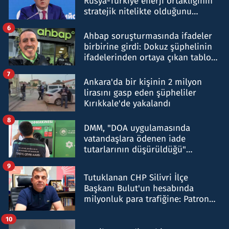
Rusya-Türkiye enerji ortaklığının
stratejik nitelikte olduğunu
belirtti
6
Ahbap soruşturmasında ifadeler
birbirine girdi: Dokuz şüphelinin
ifadelerinden ortaya çıkan tablo
şok etti
7
Ankara'da bir kişinin 2 milyon
lirasını gasp eden şüpheliler
Kırıkkale'de yakalandı
8
DMM, "DOA uygulamasında
vatandaşlara ödenen iade
tutarlarının düşürüldüğü"
iddiasını yalanladı
9
Tutuklanan CHP Silivri İlçe
Başkanı Bulut'un hesabında
milyonluk para trafiğine: Patron
talimat verdi, ben gönderdim
10