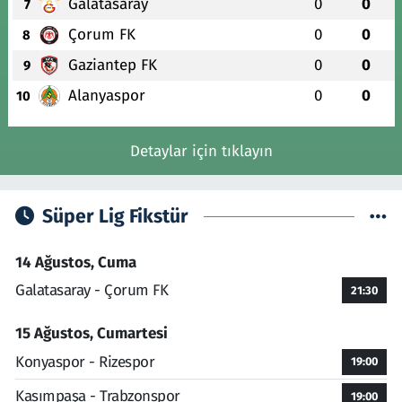
Galatasaray
0
0
7
Çorum FK
0
0
8
Gaziantep FK
0
0
9
Alanyaspor
0
0
10
Detaylar için tıklayın
Süper Lig Fikstür
14 Ağustos, Cuma
Galatasaray - Çorum FK
21:30
15 Ağustos, Cumartesi
Konyaspor - Rizespor
19:00
Kasımpaşa - Trabzonspor
19:00