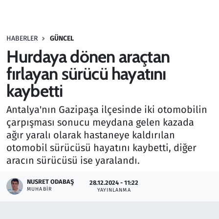
Gündem
HABERLER
GÜNCEL
Haber
Hurdaya dönen araçtan
Kültür Sanat
fırlayan sürücü hayatını
kaybetti
Kurumsal Haberler
Antalya'nın Gazipaşa ilçesinde iki otomobilin
Lezzet Durağı
çarpışması sonucu meydana gelen kazada
ağır yaralı olarak hastaneye kaldırılan
Memur ve Kamu
otomobil sürücüsü hayatını kaybetti, diğer
aracın sürücüsü ise yaralandı.
Otomobil
NUSRET ODABAŞ
28.12.2024 - 11:22
MUHABIR
Oyun
YAYINLANMA
Ramazan