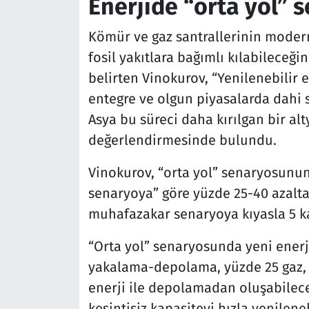
Enerjide “orta yol” 
Kömür ve gaz santrallerinin modern
fosil yakıtlara bağımlı kılabileceği
belirten Vinokurov, “Yenilenebilir en
entegre ve olgun piyasalarda dahi s
Asya bu süreci daha kırılgan bir a
değerlendirmesinde bulundu.
Vinokurov, “orta yol” senaryosunun 
senaryoya” göre yüzde 25-40 azaltab
muhafazakar senaryoya kıyasla 5 ka
“Orta yol” senaryosunda yeni ener
yakalama-depolama, yüzde 25 gaz, 
enerji ile depolamadan oluşabilece
kesintisiz kapasiteyi hızla yenilen