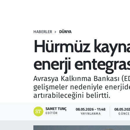
Resmi İlanlar
Rüya Tabirleri
HABERLER
DÜNYA
Hürmüz kaynak
Sağlık
enerji entegr
Savunma Sanayi
Seçim 2023
Avrasya Kalkınma Bankası (E
gelişmeler nedeniyle enerjide
Spor
artırabileceğini belirtti.
Teknoloji ve Bilim
SAMET TUNÇ
08.05.2026 - 11:48
08.05.202
EDITÖR
YAYINLANMA
GÜNCE
Televizyon