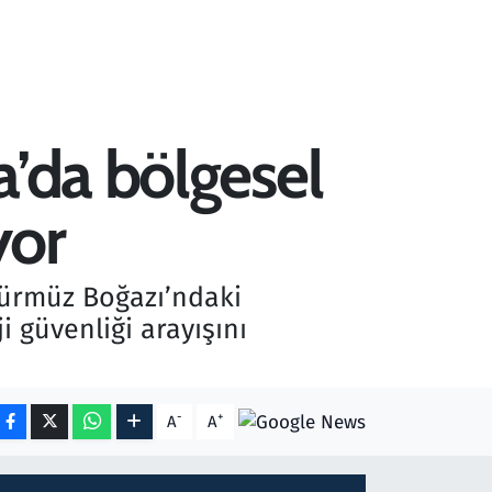
a’da bölgesel
yor
Hürmüz Boğazı’ndaki
 güvenliği arayışını
-
+
A
A