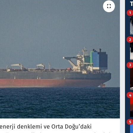
1
2
3
4
5
 enerji denklemi ve Orta Doğu’daki