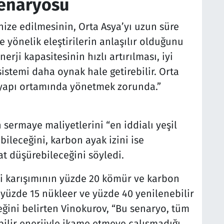
senaryosu
ize edilmesinin, Orta Asya’yı uzun süre
ne yönelik eleştirilerin anlaşılır olduğunu
erji kapasitesinin hızlı artırılması, iyi
istemi daha oynak hale getirebilir. Orta
ltyapı ortamında yönetmek zorunda.”
sermaye maliyetlerini “en iddialı yeşil
ileceğini, karbon ayak izini ise
t düşürebileceğini söyledi.
ji karışımının yüzde 20 kömür ve karbon
yüzde 15 nükleer ve yüzde 40 yenilenebilir
ğini belirten Vinokurov, “Bu senaryo, tüm
ebilir enerjiyle ikame etmeye çalışmadığı