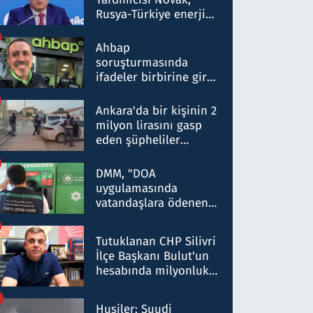
Rusya-Türkiye enerji
ortaklığının stratejik
nitelikte olduğunu
Ahbap
belirtti
soruşturmasında
ifadeler birbirine girdi:
Dokuz şüphelinin
ifadelerinden ortaya
Ankara'da bir kişinin 2
çıkan tablo şok etti
milyon lirasını gasp
eden şüpheliler
Kırıkkale'de yakalandı
DMM, "DOA
uygulamasında
vatandaşlara ödenen
iade tutarlarının
düşürüldüğü" iddiasını
Tutuklanan CHP Silivri
yalanladı
İlçe Başkanı Bulut'un
hesabında milyonluk
para trafiğine: Patron
talimat verdi, ben
Husiler: Suudi