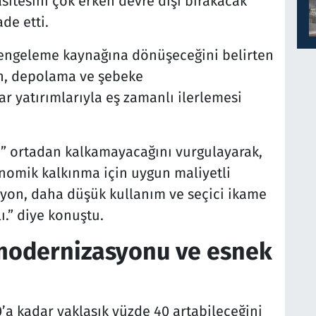
sitesini çok erken devre dışı bırakacak
de etti.
engeleme kaynağına dönüşeceğini belirten
in, depolama ve şebeke
 yatırımlarıyla eş zamanlı ilerlemesi
” ortadan kalkamayacağını vurgulayarak,
onomik kalkınma için uygun maliyetli
syon, daha düşük kullanım ve seçici ikame
.” diye konuştu.
 modernizasyonu ve esnek
0’a kadar yaklaşık yüzde 40 artabileceğini