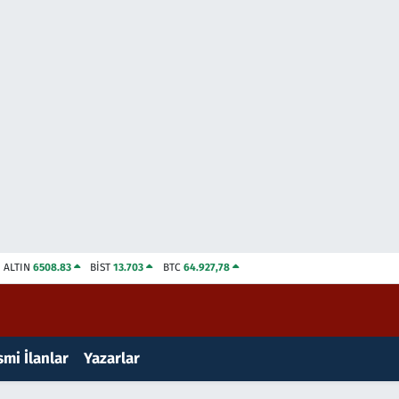
ALTIN
6508.83
BİST
13.703
BTC
64.927,78
mi İlanlar
Yazarlar