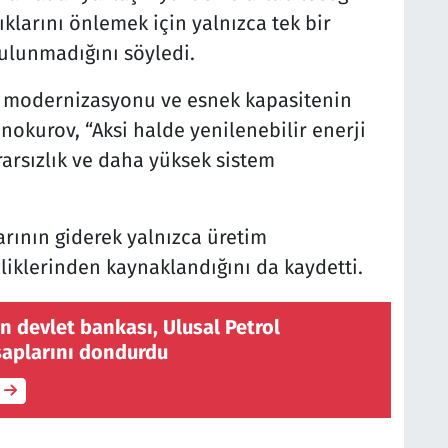
ıklarını önlemek için yalnızca tek bir
ulunmadığını söyledi.
ke modernizasyonu ve esnek kapasitenin
nokurov, “Aksi halde yenilenebilir enerji
krarsızlık ve daha yüksek sistem
arının giderek yalnızca üretim
zliklerinden kaynaklandığını da kaydetti.
an devlet bankası, Ulusal Petrol
saplarını dondurdu