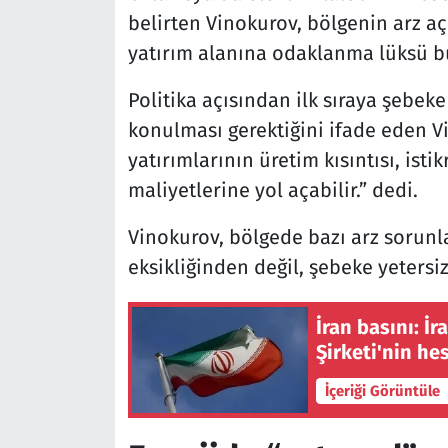
belirten Vinokurov, bölgenin arz aç
yatırım alanına odaklanma lüksü b
Politika açısından ilk sıraya şebe
konulması gerektiğini ifade eden Vi
yatırımlarının üretim kısıntısı, isti
maliyetlerine yol açabilir.” dedi.
Vinokurov, bölgede bazı arz sorunl
eksikliğinden değil, şebeke yetersi
İran basını: İr
Şirketi'nin he
İçeriği Görüntüle