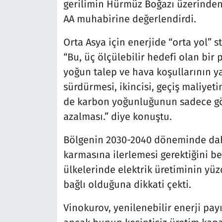
gerilimin Hürmüz Boğazı üzerinden b
AA muhabirine değerlendirdi.
Orta Asya için enerjide “orta yol” s
“Bu, üç ölçülebilir hedefi olan bir 
yoğun talep ve hava koşullarının yar
sürdürmesi, ikincisi, geçiş maliye
de karbon yoğunluğunun sadece görü
azalması.” diye konuştu.
Bölgenin 2030-2040 döneminde daha 
karmasına ilerlemesi gerektiğini be
ülkelerinde elektrik üretiminin yü
bağlı olduğuna dikkati çekti.
Vinokurov, yenilenebilir enerji payı