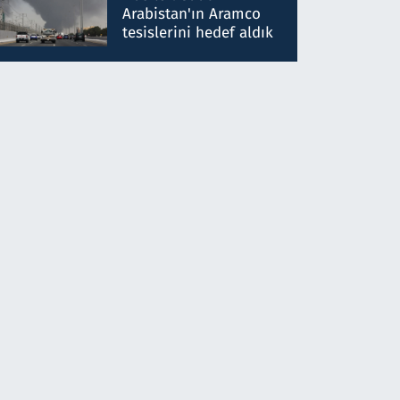
gönderdim
Arabistan'ın Aramco
tesislerini hedef aldık