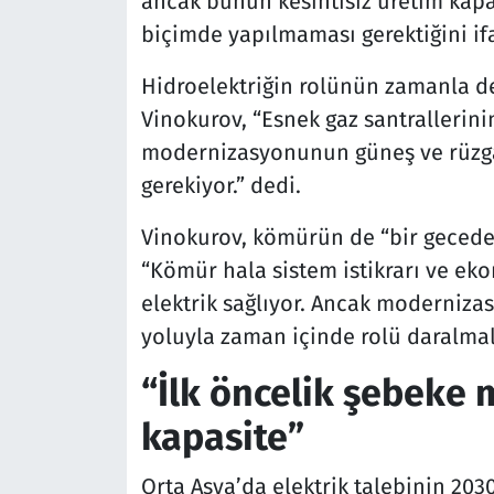
ancak bunun kesintisiz üretim kapa
biçimde yapılmaması gerektiğini ifa
Hidroelektriğin rolünün zamanla d
Vinokurov, “Esnek gaz santrallerin
modernizasyonunun güneş ve rüzgar
gerekiyor.” dedi.
Vinokurov, kömürün de “bir gecede
“Kömür hala sistem istikrarı ve ek
elektrik sağlıyor. Ancak moderniza
yoluyla zaman içinde rolü daralmalı
“İlk öncelik şebeke
kapasite”
Orta Asya’da elektrik talebinin 203