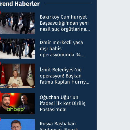
Trend Haberler
Bakırköy Cumhuriyet
Başsavcılığı'ndan yeni
nesil suç örgütlerine
operasyon: 50 şüpheli
hakkında gözaltı kararı
İzmir merkezli yasa
dışı bahis
operasyonunda 34
gözaltı: Yaklaşık 2
Milyar liralık para
İzmit Belediyesi'ne
trafiği tespit edildi
operasyon! Başkan
Fatma Kaplan Hürriyet
ve eşi gözaltına alındı
Oğuzhan Uğur’un
ifadesi ilk kez Diriliş
Postası'nda!
Rusya Başbakan
Yardımcısı Novak,