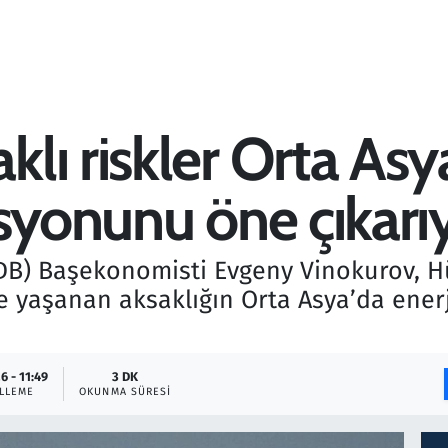
lı riskler Orta Asy
asyonunu öne çıkarı
DB) Başekonomisti Evgeny Vinokurov, 
 yaşanan aksaklığın Orta Asya’da enerji
6 - 11:49
3 DK
LLEME
OKUNMA SÜRESI