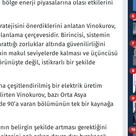
ölge enerji piyasalarına olası etkilerini
6
tratejisini önerdiklerini anlatan Vinokurov,
planlama çerçevesidir. Birincisi, sistemin
attığı zorluklar altında güvenilirliğini
7
tinin makul seviyelerde kalması ve üçüncüsü
nüşte değil, istikrarlı bir şekilde
8
çeşitlendirilmiş bir elektrik üretim
lirten Vinokurov, bazı Orta Asya
9
zde 90’a varan bölümünün tek bir kaynağa
nın belirgin şekilde artması gerektiğini
10