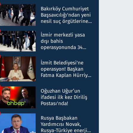
Bakırköy Cumhuriyet
Başsavcılığı'ndan yeni
nesil suç örgütlerine
operasyon: 50 şüpheli
hakkında gözaltı kararı
İzmir merkezli yasa
dışı bahis
operasyonunda 34
gözaltı: Yaklaşık 2
Milyar liralık para
İzmit Belediyesi'ne
trafiği tespit edildi
operasyon! Başkan
Fatma Kaplan Hürriyet
ve eşi gözaltına alındı
Oğuzhan Uğur’un
ifadesi ilk kez Diriliş
Postası'nda!
Rusya Başbakan
Yardımcısı Novak,
Rusya-Türkiye enerji