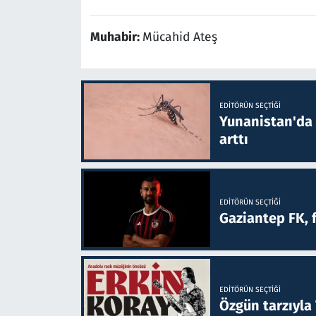
Muhabir:
Mücahid Ateş
EDITÖRÜN SEÇTIĞI
Yunanistan'da B
arttı
EDITÖRÜN SEÇTIĞI
Gaziantep FK, 
EDITÖRÜN SEÇTIĞI
Özgün tarzıyla