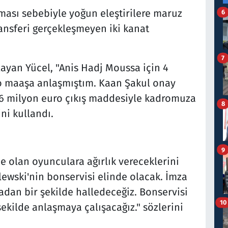
ması sebebiyle yoğun eleştirilere maruz
6
ransferi gerçekleşmeyen iki kanat
7
layan Yücel, "Anis Hadj Moussa için 4
o maaşa anlaşmıştım. Kaan Şakul onay
. 6 milyon euro çıkış maddesiyle kadromuza
8
ini kullandı.
9
e olan oyunculara ağırlık vereceklerini
lewski'nin bonservisi elinde olacak. İmza
adan bir şekilde halledeceğiz. Bonservisi
10
ekilde anlaşmaya çalışacağız." sözlerini