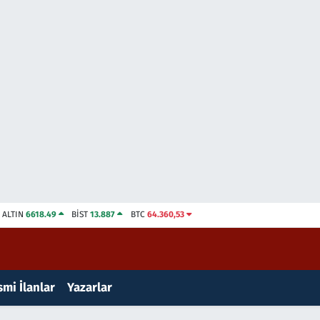
ALTIN
6618.49
BİST
13.887
BTC
64.360,53
mi İlanlar
Yazarlar