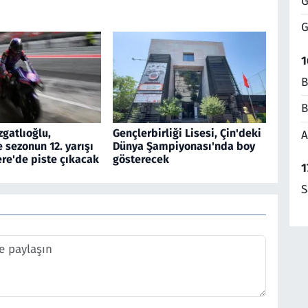
G
G
1
B
B
gatlıoğlu,
Gençlerbirliği Lisesi, Çin'deki
A
sezonun 12. yarışı
Dünya Şampiyonası'nda boy
tere'de piste çıkacak
gösterecek
1
S