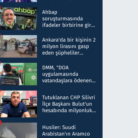
ortaklığının stratejik
nitelikte olduğunu
Ahbap
belirtti
soruşturmasında
ifadeler birbirine girdi:
Dokuz şüphelinin
ifadelerinden ortaya
Ankara'da bir kişinin 2
çıkan tablo şok etti
milyon lirasını gasp
eden şüpheliler
Kırıkkale'de yakalandı
DMM, "DOA
uygulamasında
vatandaşlara ödenen
iade tutarlarının
düşürüldüğü" iddiasını
Tutuklanan CHP Silivri
yalanladı
İlçe Başkanı Bulut'un
hesabında milyonluk
para trafiğine: Patron
talimat verdi, ben
Husiler: Suudi
gönderdim
Arabistan'ın Aramco