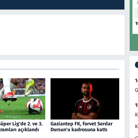
1
1
G
1
K
üper Lig'de 2. ve 3.
Gaziantep FK, forvet Serdar
K
ramları açıklandı
Dursun'u kadrosuna kattı