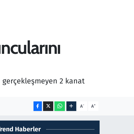
ncularını
ri gerçekleşmeyen 2 kanat
-
+
A
A
Trend Haberler