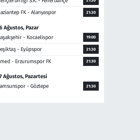
ençlerbirliği S.K. - Fenerbahçe
21:30
aziantep FK - Alanyaspor
21:30
6 Ağustos, Pazar
aşakşehir - Kocaelispor
19:00
eşiktaş - Eyüpspor
21:30
med - Erzurumspor FK
21:30
7 Ağustos, Pazartesi
amsunspor - Göztepe
21:30