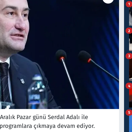
1
2
3
4
5
Aralık Pazar günü Serdal Adalı ile
i programlara çıkmaya devam ediyor.