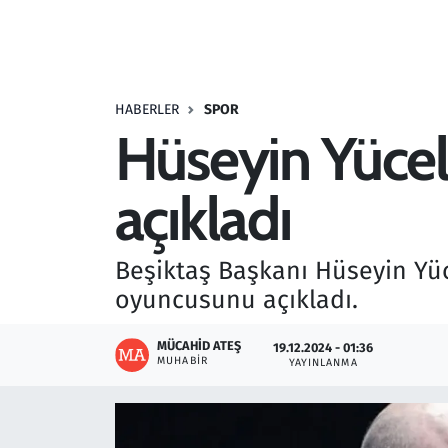
Resmi İlanlar
Rüya Tabirleri
HABERLER
SPOR
Hüseyin Yücel 
Sağlık
açıkladı
Savunma Sanayi
Seçim 2023
Beşiktaş Başkanı Hüseyin Yüc
oyuncusunu açıkladı.
Spor
MÜCAHID ATEŞ
19.12.2024 - 01:36
Teknoloji ve Bilim
MUHABIR
YAYINLANMA
Televizyon