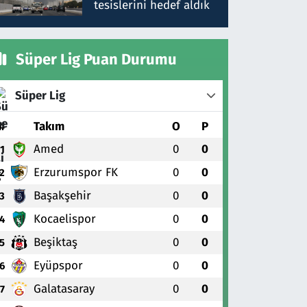
tesislerini hedef aldık
Süper Lig Puan Durumu
Süper Lig
#
Takım
O
P
Amed
0
0
1
Erzurumspor FK
0
0
2
Başakşehir
0
0
3
Kocaelispor
0
0
4
Beşiktaş
0
0
5
Eyüpspor
0
0
6
Galatasaray
0
0
7