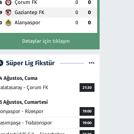
Çorum FK
0
0
8
Gaziantep FK
0
0
9
Alanyaspor
0
0
0
Detaylar için tıklayın
Süper Lig Fikstür
4 Ağustos, Cuma
alatasaray - Çorum FK
21:30
5 Ağustos, Cumartesi
onyaspor - Rizespor
19:00
asımpaşa - Trabzonspor
19:00