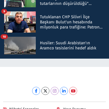
tutarlarının düşürüldüğü"
iddiasını yalanladı
9
Tutuklanan CHP Silivri İlçe
Başkanı Bulut'un hesabında
milyonluk para trafiğine: Patron
talimat verdi, ben gönderdim
10
Husiler: Suudi Arabistan'ın
Aramco tesislerini hedef aldık
Nöbetçi Eczaneler
Hava Durumu