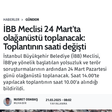
Gündem
HABERLER
GÜNDEM
Haber
İBB Meclisi 24 Mart'ta
Kültür Sanat
olağanüstü toplanacak:
Toplantının saati değişti
Kurumsal Haberler
İstanbul Büyükşehir Belediye (İBB) Meclisi,
Lezzet Durağı
İBB'ye yönelik başlatılan yolsuzluk ve terör
soruşturmalarının ardından 24 Mart Pazartesi
Memur ve Kamu
günü olağanüstü toplanacak. Saat 14.00'te
yapılacak toplantının saat 10.00'a alındığı
Otomobil
bildirildi.
Oyun
NUSRET ODABAŞ
21.03.2025 - 08:02
MUHABIR
YAYINLANMA
Ramazan