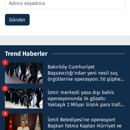
Gönder
Trend Haberler
1
Bakırköy Cumhuriyet
Başsavcılığı'ndan yeni nesil suç
örgütlerine operasyon: 50 şüpheli
hakkında gözaltı kararı
2
İzmir merkezli yasa dışı bahis
operasyonunda 34 gözaltı:
Yaklaşık 2 Milyar liralık para trafiği
tespit edildi
3
İzmit Belediyesi'ne operasyon!
Başkan Fatma Kaplan Hürriyet ve