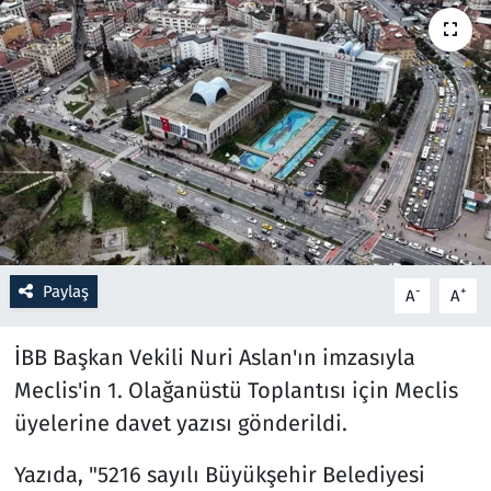
Resmi İlanlar
Rüya Tabirleri
Sağlık
Savunma Sanayi
Seçim 2023
Paylaş
-
+
A
A
Spor
İBB Başkan Vekili Nuri Aslan'ın imzasıyla
Teknoloji ve Bilim
Meclis'in 1. Olağanüstü Toplantısı için Meclis
üyelerine davet yazısı gönderildi.
Televizyon
Yazıda, "5216 sayılı Büyükşehir Belediyesi