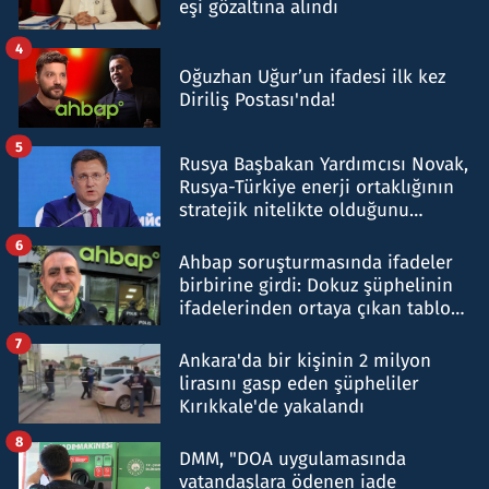
eşi gözaltına alındı
4
Oğuzhan Uğur’un ifadesi ilk kez
Diriliş Postası'nda!
5
Rusya Başbakan Yardımcısı Novak,
Rusya-Türkiye enerji ortaklığının
stratejik nitelikte olduğunu
belirtti
6
Ahbap soruşturmasında ifadeler
birbirine girdi: Dokuz şüphelinin
ifadelerinden ortaya çıkan tablo
şok etti
7
Ankara'da bir kişinin 2 milyon
lirasını gasp eden şüpheliler
Kırıkkale'de yakalandı
8
DMM, "DOA uygulamasında
vatandaşlara ödenen iade