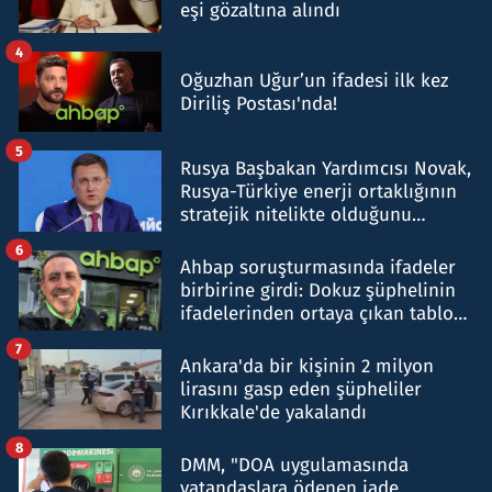
eşi gözaltına alındı
4
Oğuzhan Uğur’un ifadesi ilk kez
Diriliş Postası'nda!
5
Rusya Başbakan Yardımcısı Novak,
Rusya-Türkiye enerji ortaklığının
stratejik nitelikte olduğunu
belirtti
6
Ahbap soruşturmasında ifadeler
birbirine girdi: Dokuz şüphelinin
ifadelerinden ortaya çıkan tablo
şok etti
7
Ankara'da bir kişinin 2 milyon
lirasını gasp eden şüpheliler
Kırıkkale'de yakalandı
8
DMM, "DOA uygulamasında
vatandaşlara ödenen iade