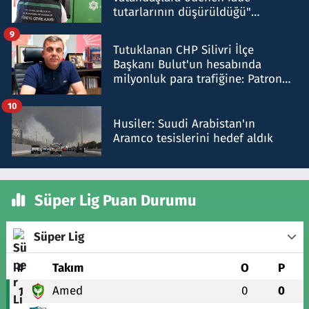
tutarlarının düşürüldüğü"
iddiasını yalanladı
9
Tutuklanan CHP Silivri İlçe
Başkanı Bulut'un hesabında
milyonluk para trafiğine: Patron
talimat verdi, ben gönderdim
10
Husiler: Suudi Arabistan'ın
Aramco tesislerini hedef aldık
Süper Lig Puan Durumu
Süper Lig
#
Takım
O
P
Amed
0
0
1