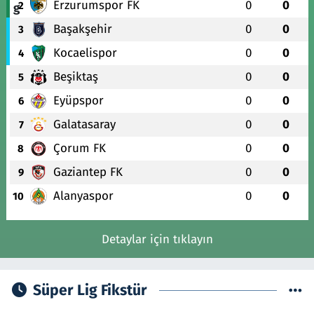
Erzurumspor FK
0
0
2
Başakşehir
0
0
3
Kocaelispor
0
0
4
Beşiktaş
0
0
5
Eyüpspor
0
0
6
Galatasaray
0
0
7
Çorum FK
0
0
8
Gaziantep FK
0
0
9
Alanyaspor
0
0
10
Detaylar için tıklayın
Süper Lig Fikstür