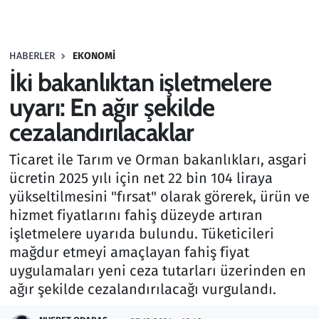
Gündem
HABERLER
EKONOMI
Haber
İki bakanlıktan işletmelere
Kültür Sanat
uyarı: En ağır şekilde
cezalandırılacaklar
Kurumsal Haberler
Ticaret ile Tarım ve Orman bakanlıkları, asgari
Lezzet Durağı
ücretin 2025 yılı için net 22 bin 104 liraya
yükseltilmesini "fırsat" olarak görerek, ürün ve
Memur ve Kamu
hizmet fiyatlarını fahiş düzeyde artıran
işletmelere uyarıda bulundu. Tüketicileri
Otomobil
mağdur etmeyi amaçlayan fahiş fiyat
uygulamaları yeni ceza tutarları üzerinden en
Oyun
ağır şekilde cezalandırılacağı vurgulandı.
Ramazan