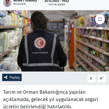
NUSRET ODABAŞ
25.12.2024 - 10:43
MUHABIR
YAYINLANMA
Resmi İlanlar
Rüya Tabirleri
Sağlık
Savunma Sanayi
Seçim 2023
Spor
Paylaş
-
+
A
A
Teknoloji ve Bilim
Tarım ve Orman Bakanlığınca yapılan
Televizyon
açıklamada, gelecek yıl uygulanacak asgari
ücretin belirlendiği hatırlatıldı.