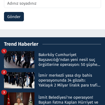
Gönder
Trend Haberler
1
Bakırköy Cumhuriyet
Başsavcılığı'ndan yeni nesil suç
örgütlerine operasyon: 50 şüpheli
hakkında gözaltı kararı
2
İzmir merkezli yasa dışı bahis
operasyonunda 34 gözaltı:
Yaklaşık 2 Milyar liralık para trafiği
tespit edildi
3
İzmit Belediyesi'ne operasyon!
Başkan Fatma Kaplan Hürriyet ve