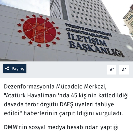
Resmi İlanlar
Rüya Tabirleri
Sağlık
Savunma Sanayi
Paylaş
-
+
A
A
Seçim 2023
Dezenformasyonla Mücadele Merkezi,
Spor
"Atatürk Havalimanı'nda 45 kişinin katledildiği
davada terör örgütü DAEŞ üyeleri tahliye
Teknoloji ve Bilim
edildi" haberlerinin çarpıtıldığını vurguladı.
Televizyon
DMM'nin sosyal medya hesabından yaptığı