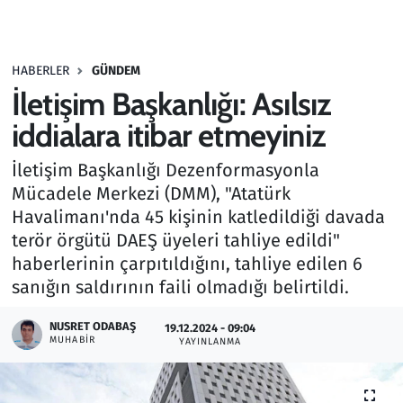
Gündem
HABERLER
GÜNDEM
Haber
İletişim Başkanlığı: Asılsız
Kültür Sanat
iddialara itibar etmeyiniz
İletişim Başkanlığı Dezenformasyonla
Kurumsal Haberler
Mücadele Merkezi (DMM), "Atatürk
Havalimanı'nda 45 kişinin katledildiği davada
Lezzet Durağı
terör örgütü DAEŞ üyeleri tahliye edildi"
Memur ve Kamu
haberlerinin çarpıtıldığını, tahliye edilen 6
sanığın saldırının faili olmadığı belirtildi.
Otomobil
NUSRET ODABAŞ
19.12.2024 - 09:04
MUHABIR
YAYINLANMA
Oyun
Ramazan