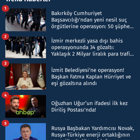
1
Bakırköy Cumhuriyet
Başsavcılığı'ndan yeni nesil suç
örgütlerine operasyon: 50 şüpheli
hakkında gözaltı kararı
2
İzmir merkezli yasa dışı bahis
operasyonunda 34 gözaltı:
Yaklaşık 2 Milyar liralık para trafiği
tespit edildi
3
İzmit Belediyesi'ne operasyon!
Başkan Fatma Kaplan Hürriyet ve
eşi gözaltına alındı
4
Oğuzhan Uğur’un ifadesi ilk kez
Diriliş Postası'nda!
5
Rusya Başbakan Yardımcısı Novak,
Rusya-Türkiye enerji ortaklığının