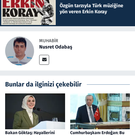
Özgün tarzıyla Türk müziğine
yön veren Erkin Koray
MUHABIR
Nusret Odabaş
Bunlar da ilginizi çekebilir
Bakan Göktaş: Hayallerini
Cumhurbaşkanı Erdoğan: Bu