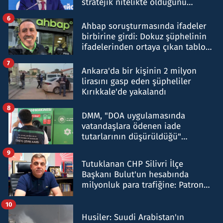
stratejik nitelikte olduğunu
belirtti
6
Ahbap soruşturmasında ifadeler
birbirine girdi: Dokuz şüphelinin
ifadelerinden ortaya çıkan tablo
şok etti
7
Ankara'da bir kişinin 2 milyon
lirasını gasp eden şüpheliler
Kırıkkale'de yakalandı
8
DMM, "DOA uygulamasında
vatandaşlara ödenen iade
tutarlarının düşürüldüğü"
iddiasını yalanladı
9
Tutuklanan CHP Silivri İlçe
Başkanı Bulut'un hesabında
milyonluk para trafiğine: Patron
talimat verdi, ben gönderdim
10
Husiler: Suudi Arabistan'ın