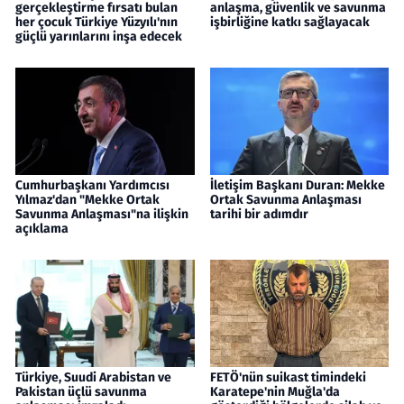
gerçekleştirme fırsatı bulan
anlaşma, güvenlik ve savunma
her çocuk Türkiye Yüzyılı'nın
işbirliğine katkı sağlayacak
güçlü yarınlarını inşa edecek
Cumhurbaşkanı Yardımcısı
İletişim Başkanı Duran: Mekke
Yılmaz'dan "Mekke Ortak
Ortak Savunma Anlaşması
Savunma Anlaşması"na ilişkin
tarihi bir adımdır
açıklama
Türkiye, Suudi Arabistan ve
FETÖ'nün suikast timindeki
Pakistan üçlü savunma
Karatepe'nin Muğla'da