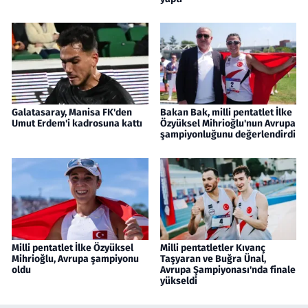
Galatasaray, Manisa FK'den
Bakan Bak, milli pentatlet İlke
Umut Erdem'i kadrosuna kattı
Özyüksel Mihrioğlu'nun Avrupa
şampiyonluğunu değerlendirdi
Milli pentatlet İlke Özyüksel
Milli pentatletler Kıvanç
Mihrioğlu, Avrupa şampiyonu
Taşyaran ve Buğra Ünal,
oldu
Avrupa Şampiyonası'nda finale
yükseldi