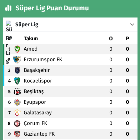
Süper Lig Puan Durumu
Süper Lig
#
Takım
O
P
Amed
0
0
1
Erzurumspor FK
0
0
2
Başakşehir
0
0
3
Kocaelispor
0
0
4
Beşiktaş
0
0
5
Eyüpspor
0
0
6
Galatasaray
0
0
7
Çorum FK
0
0
8
Gaziantep FK
0
0
9