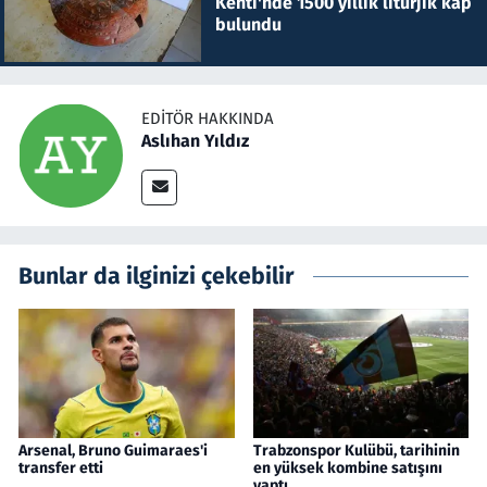
Kenti'nde 1500 yıllık litürjik kap
bulundu
EDITÖR HAKKINDA
Aslıhan Yıldız
Bunlar da ilginizi çekebilir
Arsenal, Bruno Guimaraes'i
Trabzonspor Kulübü, tarihinin
transfer etti
en yüksek kombine satışını
yaptı