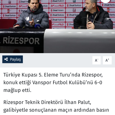
Resmi İlanlar
Rüya Tabirleri
Sağlık
Savunma Sanayi
Paylaş
-
+
A
A
Seçim 2023
Türkiye Kupası 5. Eleme Turu’nda Rizespor,
Spor
konuk ettiği Vanspor Futbol Kulübü’nü 6-0
mağlup etti.
Teknoloji ve Bilim
Rizespor Teknik Direktörü İlhan Palut,
Televizyon
galibiyetle sonuçlanan maçın ardından basın