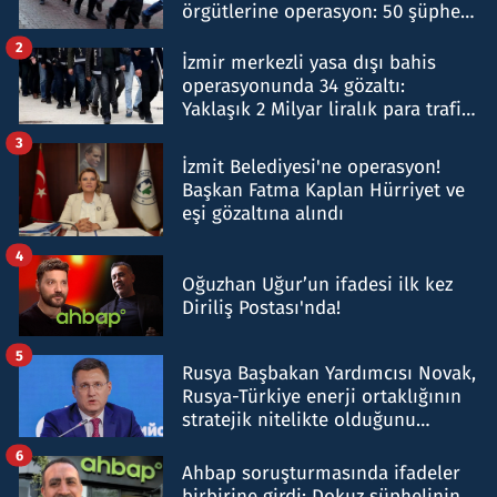
örgütlerine operasyon: 50 şüpheli
hakkında gözaltı kararı
2
İzmir merkezli yasa dışı bahis
operasyonunda 34 gözaltı:
Yaklaşık 2 Milyar liralık para trafiği
tespit edildi
3
İzmit Belediyesi'ne operasyon!
Başkan Fatma Kaplan Hürriyet ve
eşi gözaltına alındı
4
Oğuzhan Uğur’un ifadesi ilk kez
Diriliş Postası'nda!
5
Rusya Başbakan Yardımcısı Novak,
Rusya-Türkiye enerji ortaklığının
stratejik nitelikte olduğunu
belirtti
6
Ahbap soruşturmasında ifadeler
birbirine girdi: Dokuz şüphelinin