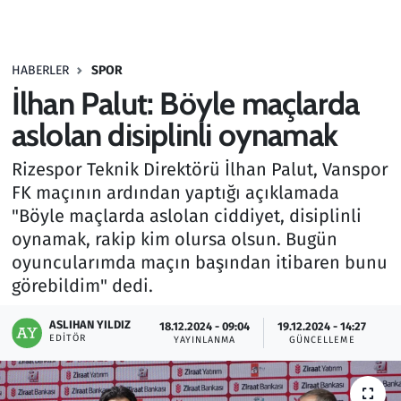
Gündem
HABERLER
SPOR
Haber
İlhan Palut: Böyle maçlarda
Kültür Sanat
aslolan disiplinli oynamak
Rizespor Teknik Direktörü İlhan Palut, Vanspor
Kurumsal Haberler
FK maçının ardından yaptığı açıklamada
"Böyle maçlarda aslolan ciddiyet, disiplinli
Lezzet Durağı
oynamak, rakip kim olursa olsun. Bugün
Memur ve Kamu
oyuncularımda maçın başından itibaren bunu
görebildim" dedi.
Otomobil
ASLIHAN YILDIZ
18.12.2024 - 09:04
19.12.2024 - 14:27
EDITÖR
YAYINLANMA
GÜNCELLEME
Oyun
Ramazan