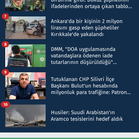
ifadelerinden ortaya çıkan tablo
şok etti
7
Ankara'da bir kişinin 2 milyon
lirasını gasp eden şüpheliler
Kırıkkale'de yakalandı
8
DMM, "DOA uygulamasında
vatandaşlara ödenen iade
tutarlarının düşürüldüğü"
iddiasını yalanladı
9
Tutuklanan CHP Silivri İlçe
Başkanı Bulut'un hesabında
milyonluk para trafiğine: Patron
talimat verdi, ben gönderdim
10
Husiler: Suudi Arabistan'ın
Aramco tesislerini hedef aldık