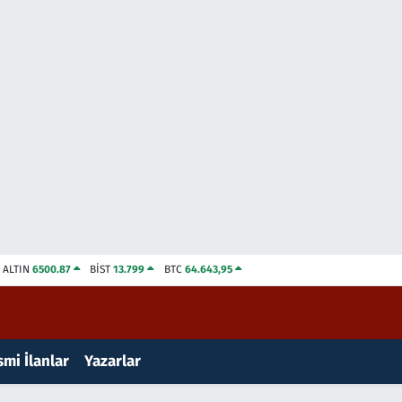
ALTIN
6500.87
BİST
13.799
BTC
64.643,95
mi İlanlar
Yazarlar