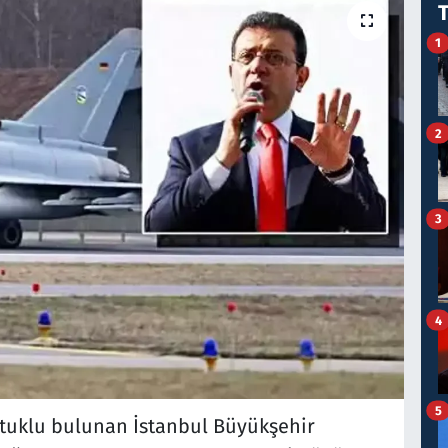
1
2
3
4
5
utuklu bulunan İstanbul Büyükşehir