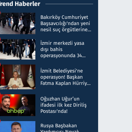
Trend Haberler
Bakırköy Cumhuriyet
Başsavcılığı'ndan yeni
nesil suç örgütlerine
operasyon: 50 şüpheli
hakkında gözaltı kararı
İzmir merkezli yasa
dışı bahis
operasyonunda 34
gözaltı: Yaklaşık 2
Milyar liralık para
İzmit Belediyesi'ne
trafiği tespit edildi
operasyon! Başkan
Fatma Kaplan Hürriyet
ve eşi gözaltına alındı
Oğuzhan Uğur’un
ifadesi ilk kez Diriliş
Postası'nda!
Rusya Başbakan
Yardımcısı Novak,