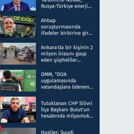
Rusya-Türkiye enerji
ortaklığının stratejik
nitelikte olduğunu
Ahbap
belirtti
soruşturmasında
ifadeler birbirine girdi:
Dokuz şüphelinin
ifadelerinden ortaya
Ankara'da bir kişinin 2
çıkan tablo şok etti
milyon lirasını gasp
eden şüpheliler
Kırıkkale'de yakalandı
DMM, "DOA
uygulamasında
vatandaşlara ödenen
iade tutarlarının
düşürüldüğü" iddiasını
Tutuklanan CHP Silivri
yalanladı
İlçe Başkanı Bulut'un
hesabında milyonluk
para trafiğine: Patron
talimat verdi, ben
Husiler: Suudi