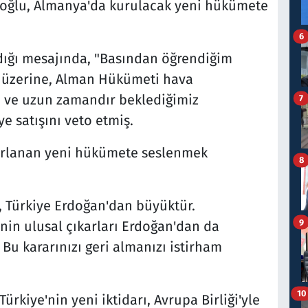
moğlu, Almanya'da kurulacak yeni hükümete
6
ığı mesajında, "Basından öğrendiğim
z üzerine, Alman Hükümeti hava
n ve uzun zamandır beklediğimiz
7
e satışını veto etmiş.
ırlanan yeni hükümete seslenmek
8
, Türkiye Erdoğan'dan büyüktür.
9
'nin ulusal çıkarları Erdoğan'dan da
Bu kararınızı geri almanızı istirham
10
rkiye'nin yeni iktidarı, Avrupa Birliği'yle