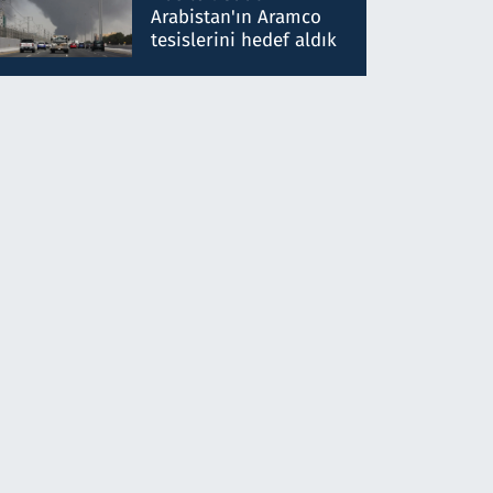
gönderdim
Arabistan'ın Aramco
tesislerini hedef aldık