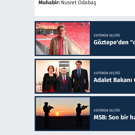
Muhabir:
Nusret Odabaş
EDITÖRÜN SEÇTIĞI
Göztepe'den "o
EDITÖRÜN SEÇTIĞI
Adalet Bakanı 
EDITÖRÜN SEÇTIĞI
MSB: Son bir ha