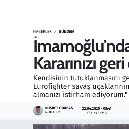
Resmi İlanlar
Rüya Tabirleri
HABERLER
GÜNDEM
İmamoğlu'ndan
Sağlık
Kararınızı geri
Savunma Sanayi
Seçim 2023
Kendisinin tutuklanmasını g
Eurofighter savaş uçaklarının 
Spor
almanızı istirham ediyorum."
Teknoloji ve Bilim
NUSRET ODABAŞ
22.04.2025 - 08:41
MUHABIR
YAYINLANMA
Televizyon