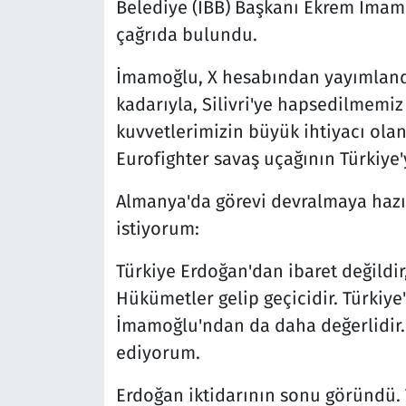
Belediye (İBB) Başkanı Ekrem İma
çağrıda bulundu.
İmamoğlu, X hesabından yayımland
kadarıyla, Silivri'ye hapsedilmemi
kuvvetlerimizin büyük ihtiyacı ola
Eurofighter savaş uçağının Türkiye'y
Almanya'da görevi devralmaya haz
istiyorum:
Türkiye Erdoğan'dan ibaret değildir
Hükümetler gelip geçicidir. Türkiye
İmamoğlu'ndan da daha değerlidir. 
ediyorum.
Erdoğan iktidarının sonu göründü. Tü