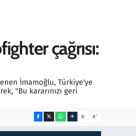
ghter çağrısı:
enen İmamoğlu, Türkiye'ye
rek, "Bu kararınızı geri
-
+
A
A