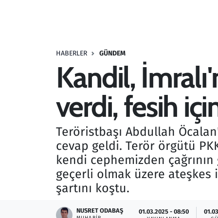
Resmi İlanlar
Rüya Tabirleri
HABERLER
GÜNDEM
Kandil, İmralı'
Sağlık
verdi, fesih içi
Savunma Sanayi
Seçim 2023
Teröristbaşı Abdullah Öcalan'
cevap geldi. Terör örgütü PKK
Spor
kendi cephemizden çağrının g
Teknoloji ve Bilim
geçerli olmak üzere ateşkes i
şartını koştu.
Televizyon
NUSRET ODABAŞ
01.03.2025 - 08:50
01.03
MUHABIR