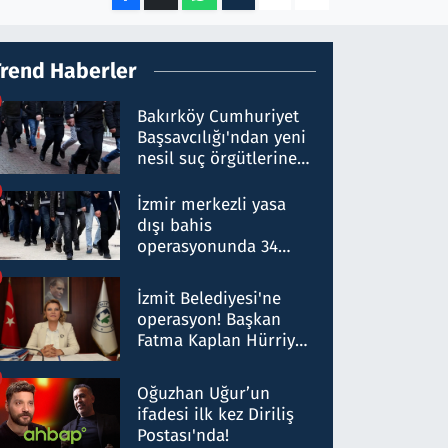
Trend Haberler
Bakırköy Cumhuriyet
Başsavcılığı'ndan yeni
nesil suç örgütlerine
operasyon: 50 şüpheli
hakkında gözaltı kararı
İzmir merkezli yasa
dışı bahis
operasyonunda 34
gözaltı: Yaklaşık 2
Milyar liralık para
İzmit Belediyesi'ne
trafiği tespit edildi
operasyon! Başkan
Fatma Kaplan Hürriyet
ve eşi gözaltına alındı
Oğuzhan Uğur’un
ifadesi ilk kez Diriliş
Postası'nda!