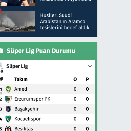
para trafiğine: Patron
talimat verdi, ben
Husiler: Suudi
gönderdim
Arabistan'ın Aramco
tesislerini hedef aldık
Süper Lig Puan Durumu
Süper Lig
#
Takım
O
P
Amed
0
0
1
Erzurumspor FK
0
0
2
Başakşehir
0
0
3
Kocaelispor
0
0
4
Beşiktaş
0
0
5