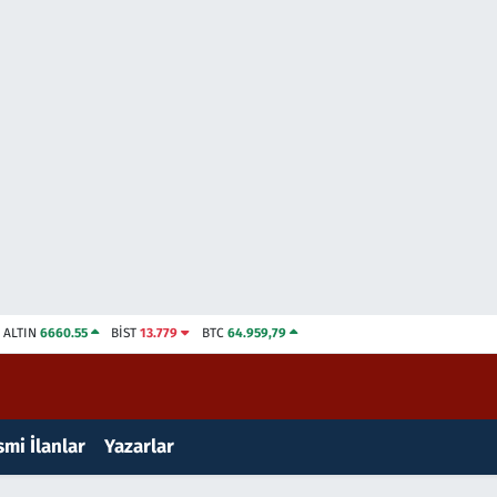
ALTIN
6660.55
BİST
13.779
BTC
64.959,79
mi İlanlar
Yazarlar