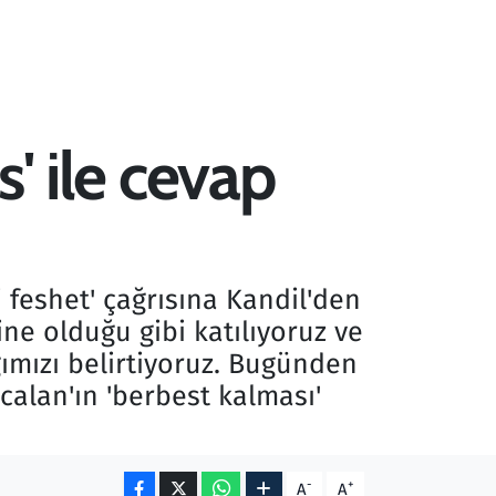
s' ile cevap
i feshet' çağrısına Kandil'den
ne olduğu gibi katılıyoruz ve
ımızı belirtiyoruz. Bugünden
calan'ın 'berbest kalması'
-
+
A
A