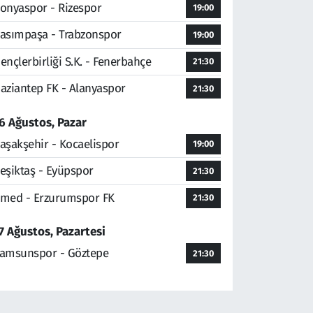
onyaspor - Rizespor
19:00
asımpaşa - Trabzonspor
19:00
ençlerbirliği S.K. - Fenerbahçe
21:30
aziantep FK - Alanyaspor
21:30
6 Ağustos, Pazar
aşakşehir - Kocaelispor
19:00
eşiktaş - Eyüpspor
21:30
med - Erzurumspor FK
21:30
7 Ağustos, Pazartesi
amsunspor - Göztepe
21:30