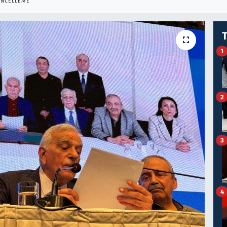
NCELLEME
1
2
3
4