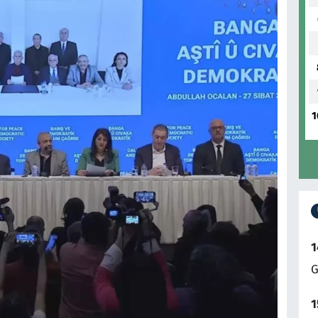
1
1
G
1