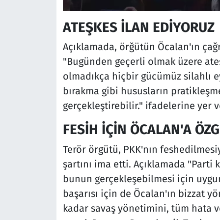
ATEŞKES İLAN EDİYORUZ
Açıklamada, örğütün Öcalan'ın çağrı
"Bugünden geçerli olmak üzere ateş
olmadıkça hiçbir gücümüz silahlı 
bırakma gibi hususların pratikleş
gerçekleştirebilir." ifadelerine yer v
FESİH İÇİN ÖCALAN'A ÖZ
Terör örgütü, PKK'nın feshedilmesiy
şartını ima etti. Açıklamada "Parti 
bunun gerçekleşebilmesi için uygu
başarısı için de Öcalan'ın bizzat y
kadar savaş yönetimini, tüm hata ve 