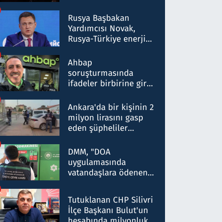
Rusya Başbakan
Yardımcısı Novak,
Rusya-Türkiye enerji
ortaklığının stratejik
nitelikte olduğunu
Ahbap
belirtti
soruşturmasında
ifadeler birbirine girdi:
Dokuz şüphelinin
ifadelerinden ortaya
Ankara'da bir kişinin 2
çıkan tablo şok etti
milyon lirasını gasp
eden şüpheliler
Kırıkkale'de yakalandı
DMM, "DOA
uygulamasında
vatandaşlara ödenen
iade tutarlarının
düşürüldüğü" iddiasını
Tutuklanan CHP Silivri
yalanladı
İlçe Başkanı Bulut'un
hesabında milyonluk