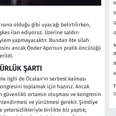
K
K
G
sına olduğu gibi uyacağı belirtilirken,
kes ilan ediyoruz. Üzerine saldırı
G
eylem yapmayacaktır. Bundan öte silah
1
mesini ancak Önder Apo'nun pratik öncülüğü
B
erildi.
B
GÜRLÜK ŞARTI
A
le ilgili de Öcalan'ın serbest kalması
1
kongresini toplamak için hazırız. Ancak
n güvenlikli ortamın oluşması ve kongrenin
S
önlendirmesi ve yürütmesi gerekir. Şimdiye
yetersizlikleriyle birlikte biz yaptık;