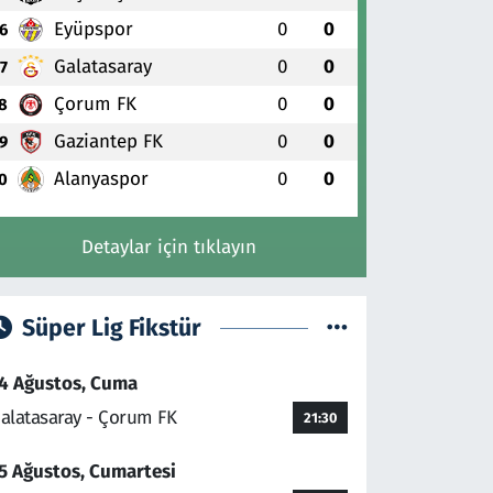
Eyüpspor
0
0
6
Galatasaray
0
0
7
Çorum FK
0
0
8
Gaziantep FK
0
0
9
Alanyaspor
0
0
0
Detaylar için tıklayın
Süper Lig Fikstür
4 Ağustos, Cuma
alatasaray - Çorum FK
21:30
5 Ağustos, Cumartesi