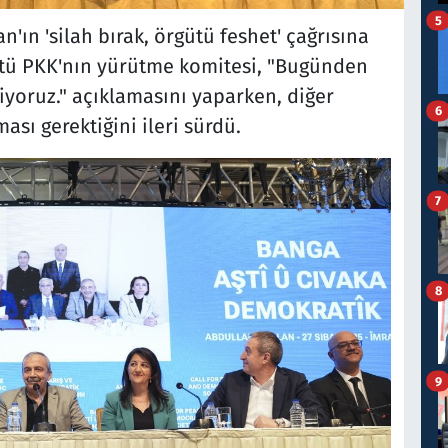
5
n'ın 'silah bırak, örgütü feshet' çağrısına
rgütü PKK'nın yürütme komitesi, "Bugünden
iyoruz." açıklamasını yaparken, diğer
6
ması gerektiğini ileri sürdü.
7
8
9