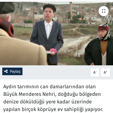
Resmi İlanlar
Rüya Tabirleri
Sağlık
Savunma Sanayi
Seçim 2023
Paylaş
-
+
A
A
Spor
Aydın tarımının can damarlarından olan
Teknoloji ve Bilim
Büyük Menderes Nehri, doğduğu bölgeden
denize döküldüğü yere kadar üzerinde
Televizyon
yapılan birçok köprüye ev sahipliği yapıyor.