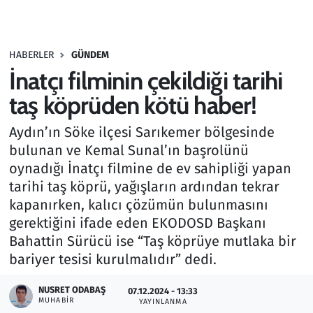
Gündem
HABERLER
GÜNDEM
Haber
İnatçı filminin çekildiği tarihi
Kültür Sanat
taş köprüden kötü haber!
Aydın’ın Söke ilçesi Sarıkemer bölgesinde
Kurumsal Haberler
bulunan ve Kemal Sunal’ın başrolünü
oynadığı İnatçı filmine de ev sahipliği yapan
Lezzet Durağı
tarihi taş köprü, yağışların ardından tekrar
Memur ve Kamu
kapanırken, kalıcı çözümün bulunmasını
gerektiğini ifade eden EKODOSD Başkanı
Otomobil
Bahattin Sürücü ise “Taş köprüye mutlaka bir
bariyer tesisi kurulmalıdır” dedi.
Oyun
NUSRET ODABAŞ
07.12.2024 - 13:33
MUHABIR
YAYINLANMA
Ramazan