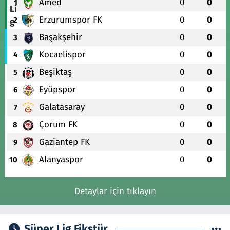
Amed
0
0
1
Erzurumspor FK
0
0
2
Başakşehir
0
0
3
Kocaelispor
0
0
4
Beşiktaş
0
0
5
Eyüpspor
0
0
6
Galatasaray
0
0
7
Çorum FK
0
0
8
Gaziantep FK
0
0
9
Alanyaspor
0
0
10
Detaylar için tıklayın
Süper Lig Fikstür