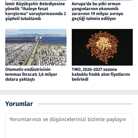
İzmir Büyükşehir Belediyesine
Avrupa'da bu yılki orman
yönelik "ihaleye fesat
yangınlarının ekonomik
karıştırma" soruşturmasında 2
zararının 19 milyar avroyu
şüpheli tutuklandı
geçtiği tahmin ediliyor
Otomotiv endüstrisinin
TMO, 2026-2027 sezonu
temmuz ihracatı 3,6 milyar
kabuklu fındık alım fiyatlarını
dolara yaklaştı
belirledi
Yorumlar