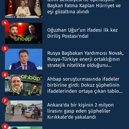
Başkan Fatma Kaplan Hürriyet ve
eşi gözaltına alındı
4
Oğuzhan Uğur’un ifadesi ilk kez
Diriliş Postası'nda!
5
Rusya Başbakan Yardımcısı Novak,
Rusya-Türkiye enerji ortaklığının
stratejik nitelikte olduğunu
belirtti
6
Ahbap soruşturmasında ifadeler
birbirine girdi: Dokuz şüphelinin
ifadelerinden ortaya çıkan tablo
şok etti
7
Ankara'da bir kişinin 2 milyon
lirasını gasp eden şüpheliler
Kırıkkale'de yakalandı
8