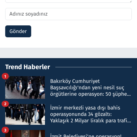
Gönder
Trend Haberler
1
Bakırköy Cumhuriyet
Başsavcılığı'ndan yeni nesil suç
örgütlerine operasyon: 50 şüpheli
hakkında gözaltı kararı
2
İzmir merkezli yasa dışı bahis
operasyonunda 34 gözaltı:
Yaklaşık 2 Milyar liralık para trafiği
tespit edildi
3
İzmit Belediyesi'ne operasyon!