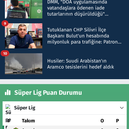
DMM, "DOA uygulamasında
vatandaşlara ödenen iade
tutarlarının düşürüldüğü"
iddiasını yalanladı
9
Tutuklanan CHP Silivri İlçe
Başkanı Bulut'un hesabında
milyonluk para trafiğine: Patron
talimat verdi, ben gönderdim
10
Husiler: Suudi Arabistan'ın
Aramco tesislerini hedef aldık
Süper Lig Puan Durumu
Süper Lig
#
Takım
O
P