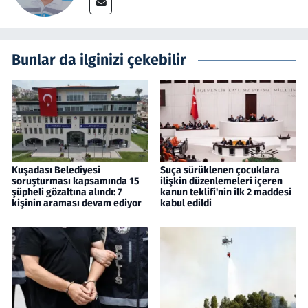
Bunlar da ilginizi çekebilir
Kuşadası Belediyesi
Suça sürüklenen çocuklara
soruşturması kapsamında 15
ilişkin düzenlemeleri içeren
şüpheli gözaltına alındı: 7
kanun teklifi'nin ilk 2 maddesi
kişinin araması devam ediyor
kabul edildi