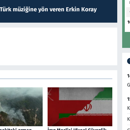
 Türk müziğine yön veren Erkin Koray
1
1
G
1
K
K