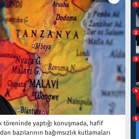
1
2
3
4
5
 töreninde yaptığı konuşmada, hafif
n bazılarının bağımsızlık kutlamaları