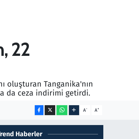
, 22
ı oluşturan Tanganika'nın
da ceza indirimi getirdi.
-
+
A
A
Trend Haberler