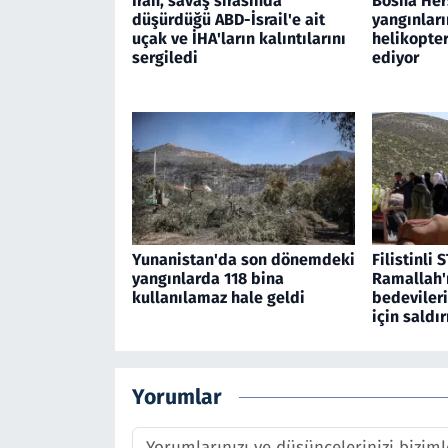
İran, savaş sırasında
Bosna Her
düşürdüğü ABD-İsrail'e ait
yangınları
uçak ve İHA'ların kalıntılarını
helikopte
sergiledi
ediyor
Yunanistan'da son dönemdeki
Filistinli S
yangınlarda 118 bina
Ramallah'
kullanılamaz hale geldi
bedevileri
için saldır
Yorumlar