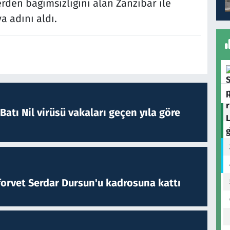
erden bağımsızlığını alan Zanzibar ile
a adını aldı.
atı Nil virüsü vakaları geçen yıla göre
forvet Serdar Dursun'u kadrosuna kattı