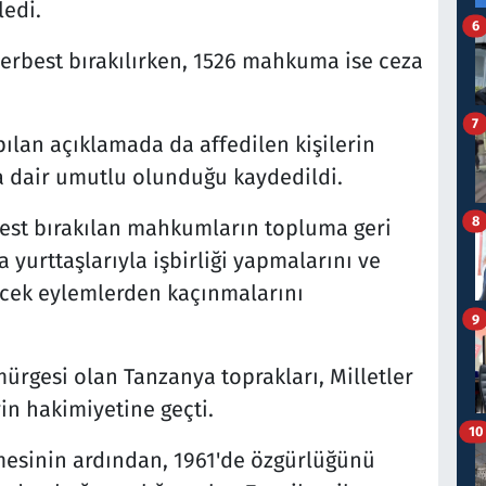
ledi.
6
rbest bırakılırken, 1526 mahkuma ise ceza
7
ılan açıklamada da affedilen kişilerin
 dair umutlu olunduğu kaydedildi.
8
est bırakılan mahkumların topluma geri
yurttaşlarıyla işbirliği yapmalarını ve
ecek eylemlerden kaçınmalarını
9
ürgesi olan Tanzanya toprakları, Milletler
rin hakimiyetine geçti.
10
mesinin ardından, 1961'de özgürlüğünü