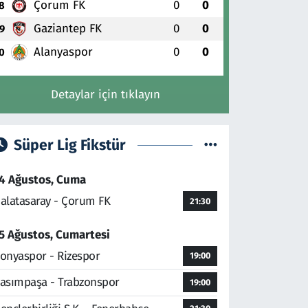
Çorum FK
0
0
8
Gaziantep FK
0
0
9
Alanyaspor
0
0
0
Detaylar için tıklayın
Süper Lig Fikstür
4 Ağustos, Cuma
alatasaray - Çorum FK
21:30
5 Ağustos, Cumartesi
onyaspor - Rizespor
19:00
asımpaşa - Trabzonspor
19:00