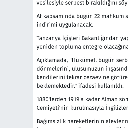
vesilesiyle serbest bırakıldığını söy
Af kapsamında bugün 22 mahkum se
indirimi uygulanacak.
Tanzanya İçişleri Bakanlığından yap
yeniden topluma entegre olacağına
Açıklamada, "Hükümet, bugün serb
dönmelerini, ulusumuzun inşasında 
kendilerini tekrar cezaevine götür
beklemektedir." ifadesi kullanıldı.
1880'lerden 1919'a kadar Alman söm
Cemiyeti'nin kurulmasıyla İngilizle
Bağımsızlık hareketlerinin alevlen