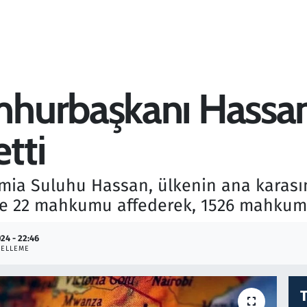
hurbaşkanı Hassan
tti
a Suluhu Hassan, ülkenin ana karasın
de 22 mahkumu affederek, 1526 mahkuma 
024 - 22:46
ELLEME