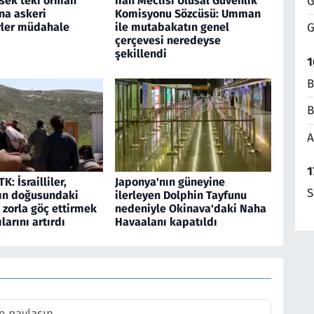
G
sek'teki orman
İran Meclisi Ulusal Güvenlik
na askeri
Komisyonu Sözcüsü: Umman
rler müdahale
ile mutabakatın genel
G
çerçevesi neredeyse
şekillendi
1
B
B
A
1
TK: İsrailliler,
Japonya'nın güneyine
S
ın doğusundaki
ilerleyen Dolphin Tayfunu
 zorla göç ettirmek
nedeniyle Okinava'daki Naha
ılarını artırdı
Havaalanı kapatıldı