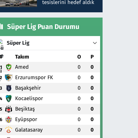
tesislerini hedef aldık
Süper Lig Puan Durumu
Süper Lig
#
Takım
O
P
Amed
0
0
1
Erzurumspor FK
0
0
2
Başakşehir
0
0
3
Kocaelispor
0
0
4
Beşiktaş
0
0
5
Eyüpspor
0
0
6
Galatasaray
0
0
7