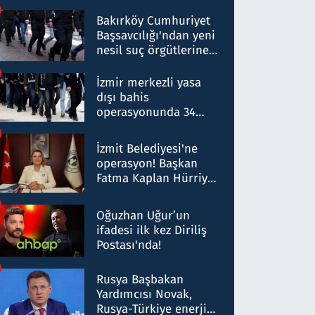
Bakırköy Cumhuriyet
Başsavcılığı'ndan yeni
nesil suç örgütlerine
operasyon: 50 şüpheli
hakkında gözaltı kararı
İzmir merkezli yasa
dışı bahis
operasyonunda 34
gözaltı: Yaklaşık 2
Milyar liralık para
İzmit Belediyesi'ne
trafiği tespit edildi
operasyon! Başkan
Fatma Kaplan Hürriyet
ve eşi gözaltına alındı
Oğuzhan Uğur’un
ifadesi ilk kez Diriliş
Postası'nda!
Rusya Başbakan
Yardımcısı Novak,
Rusya-Türkiye enerji