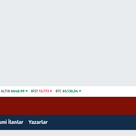
ALTIN
6648.99
BİST
13.773
BTC
65.130,04
mi İlanlar
Yazarlar