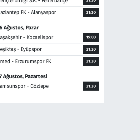
ençlerbirliği S.K. - Fenerbahçe
21:30
aziantep FK - Alanyaspor
21:30
6 Ağustos, Pazar
aşakşehir - Kocaelispor
19:00
eşiktaş - Eyüpspor
21:30
med - Erzurumspor FK
21:30
7 Ağustos, Pazartesi
amsunspor - Göztepe
21:30