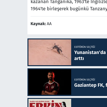
kazanan Tanganika, 1963'te İngilizl
1964'te birleşerek bugünkü Tanzany
Kaynak:
AA
EDITÖRÜN SEÇTIĞI
Yunanistan'da B
arttı
EDITÖRÜN SEÇTIĞI
Gaziantep FK, 