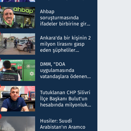
ortaklığının stratejik
nitelikte olduğunu
Ahbap
belirtti
soruşturmasında
ifadeler birbirine girdi:
Dokuz şüphelinin
ifadelerinden ortaya
Ankara'da bir kişinin 2
çıkan tablo şok etti
milyon lirasını gasp
eden şüpheliler
Kırıkkale'de yakalandı
DMM, "DOA
uygulamasında
vatandaşlara ödenen
iade tutarlarının
düşürüldüğü" iddiasını
Tutuklanan CHP Silivri
yalanladı
İlçe Başkanı Bulut'un
hesabında milyonluk
para trafiğine: Patron
talimat verdi, ben
Husiler: Suudi
gönderdim
Arabistan'ın Aramco