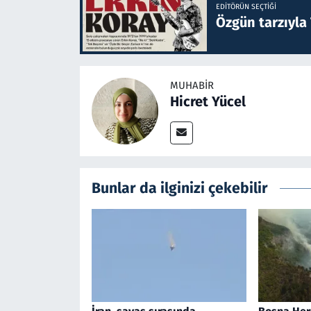
EDITÖRÜN SEÇTIĞI
Özgün tarzıyla
MUHABIR
Hicret Yücel
Bunlar da ilginizi çekebilir