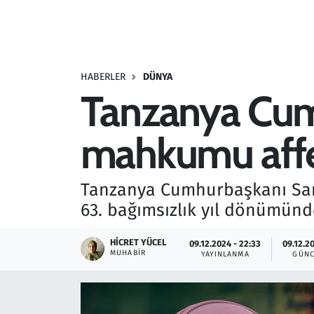
Resmi İlanlar
Rüya Tabirleri
HABERLER
DÜNYA
Tanzanya Cum
Sağlık
mahkumu affe
Savunma Sanayi
Seçim 2023
Tanzanya Cumhurbaşkanı Sami
63. bağımsızlık yıl dönümün
Spor
HICRET YÜCEL
09.12.2024 - 22:33
09.12.2
Teknoloji ve Bilim
MUHABIR
YAYINLANMA
GÜNC
Televizyon