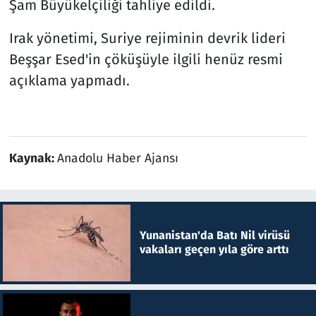
Şam Büyükelçiliği tahliye edildi.
Resmi İlanlar
Irak yönetimi, Suriye rejiminin devrik lideri
Beşşar Esed'in çöküşüyle ilgili henüz resmi
Rüya Tabirleri
açıklama yapmadı.
Sağlık
Savunma Sanayi
Kaynak:
Anadolu Haber Ajansı
Seçim 2023
Spor
Yunanistan'da Batı Nil virüsü
Teknoloji ve Bilim
vakaları geçen yıla göre arttı
Televizyon