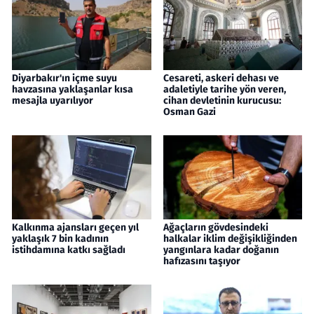
Diyarbakır'ın içme suyu
Cesareti, askeri dehası ve
havzasına yaklaşanlar kısa
adaletiyle tarihe yön veren,
mesajla uyarılıyor
cihan devletinin kurucusu:
Osman Gazi
Kalkınma ajansları geçen yıl
Ağaçların gövdesindeki
yaklaşık 7 bin kadının
halkalar iklim değişikliğinden
istihdamına katkı sağladı
yangınlara kadar doğanın
hafızasını taşıyor