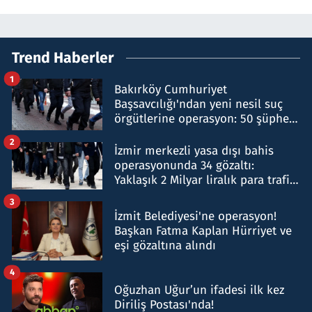
Trend Haberler
1
Bakırköy Cumhuriyet
Başsavcılığı'ndan yeni nesil suç
örgütlerine operasyon: 50 şüpheli
hakkında gözaltı kararı
2
İzmir merkezli yasa dışı bahis
operasyonunda 34 gözaltı:
Yaklaşık 2 Milyar liralık para trafiği
tespit edildi
3
İzmit Belediyesi'ne operasyon!
Başkan Fatma Kaplan Hürriyet ve
eşi gözaltına alındı
4
Oğuzhan Uğur’un ifadesi ilk kez
Diriliş Postası'nda!