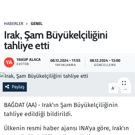
Gündem
HABERLER
GENEL
Haber
Irak, Şam Büyükelçiliğini
Kültür Sanat
tahliye etti
Kurumsal Haberler
YAKUP ALACA
08.12.2024 - 11:55
08.12.2024 - 13:00
EDITÖR
YAYINLANMA
GÜNCELLEME
Lezzet Durağı
Paylaş
Memur ve Kamu
-
+
A
A
Otomobil
BAĞDAT (AA) - Irak'ın Şam Büyükelçiliğinin
tahliye edildiği bildirildi.
Oyun
Ülkenin resmi haber ajansı INA'ya göre, Irak'ın
Ramazan