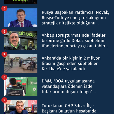
5
Rusya Başbakan Yardımcısı Novak,
Rusya-Türkiye enerji ortaklığının
stratejik nitelikte olduğunu
belirtti
6
Ahbap soruşturmasında ifadeler
birbirine girdi: Dokuz şüphelinin
ifadelerinden ortaya çıkan tablo
şok etti
7
Ankara'da bir kişinin 2 milyon
lirasını gasp eden şüpheliler
Kırıkkale'de yakalandı
8
DMM, "DOA uygulamasında
vatandaşlara ödenen iade
tutarlarının düşürüldüğü"
iddiasını yalanladı
9
Tutuklanan CHP Silivri İlçe
Başkanı Bulut'un hesabında