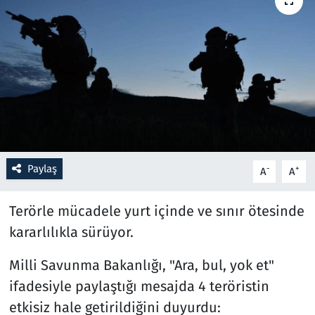
Resmi İlanlar
Rüya Tabirleri
Sağlık
Savunma Sanayi
Paylaş
-
+
A
A
Seçim 2023
Terörle mücadele yurt içinde ve sınır ötesinde
Spor
kararlılıkla sürüyor.
Teknoloji ve Bilim
Milli Savunma Bakanlığı, "Ara, bul, yok et"
Televizyon
ifadesiyle paylaştığı mesajda 4 teröristin
etkisiz hale getirildiğini duyurdu: