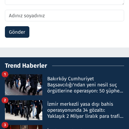
Gönder
Trend Haberler
1
Bakırköy Cumhuriyet
Başsavcılığı'ndan yeni nesil suç
örgütlerine operasyon: 50 şüpheli
hakkında gözaltı kararı
2
İzmir merkezli yasa dışı bahis
operasyonunda 34 gözaltı:
Yaklaşık 2 Milyar liralık para trafiği
tespit edildi
3