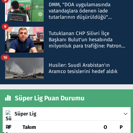
DMM, "DOA uygulamasında
vatandaşlara ödenen iade
tutarlarının düşürüldüğü"
iddiasını yalanladı
9
Tutuklanan CHP Silivri İlçe
Başkanı Bulut'un hesabında
milyonluk para trafiğine: Patron
talimat verdi, ben gönderdim
10
Husiler: Suudi Arabistan'ın
Aramco tesislerini hedef aldık
Süper Lig Puan Durumu
Süper Lig
#
Takım
O
P