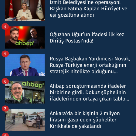
İzmit Belediyesi'ne operasyon!
Başkan Fatma Kaplan Hürriyet ve
eşi gözaltına alındı
4
Oğuzhan Uğur’un ifadesi ilk kez
Diriliş Postası'nda!
5
Rusya Başbakan Yardımcısı Novak,
Rusya-Türkiye enerji ortaklığının
stratejik nitelikte olduğunu
belirtti
6
Ahbap soruşturmasında ifadeler
birbirine girdi: Dokuz şüphelinin
ifadelerinden ortaya çıkan tablo
şok etti
7
Ankara'da bir kişinin 2 milyon
lirasını gasp eden şüpheliler
Kırıkkale'de yakalandı
8