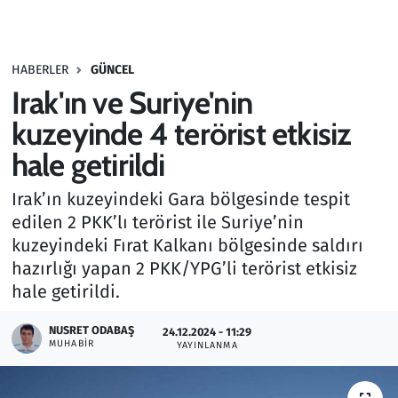
Gündem
HABERLER
GÜNCEL
Haber
Irak'ın ve Suriye'nin
Kültür Sanat
kuzeyinde 4 terörist etkisiz
hale getirildi
Kurumsal Haberler
Irak’ın kuzeyindeki Gara bölgesinde tespit
Lezzet Durağı
edilen 2 PKK’lı terörist ile Suriye’nin
kuzeyindeki Fırat Kalkanı bölgesinde saldırı
Memur ve Kamu
hazırlığı yapan 2 PKK/YPG’li terörist etkisiz
hale getirildi.
Otomobil
NUSRET ODABAŞ
24.12.2024 - 11:29
MUHABIR
Oyun
YAYINLANMA
Ramazan