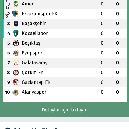
Amed
0
0
1
Erzurumspor FK
0
0
2
Başakşehir
0
0
3
Kocaelispor
0
0
4
Beşiktaş
0
0
5
Eyüpspor
0
0
6
Galatasaray
0
0
7
Çorum FK
0
0
8
Gaziantep FK
0
0
9
Alanyaspor
0
0
10
Detaylar için tıklayın