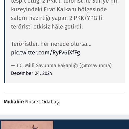
tespit ettiği 2 PKK’lı terörist ile Suriye’nin
kuzeyindeki Fırat Kalkanı bölgesinde
saldırı hazırlığı yapan 2 PKK/YPG’li
teröristi etkisiz hâle getirdi.
Teröristler, her nerede olursa…
pic.twitter.com/RyFv6JXfFg
— T.C. Millî Savunma Bakanlığı (@tcsavunma)
December 24, 2024
Muhabir:
Nusret Odabaş