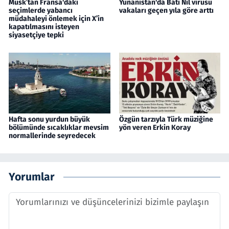
Musk’tan Fransa'daki
Yunanistan'da Batı Nil virüsü
seçimlerde yabancı
vakaları geçen yıla göre arttı
müdahaleyi önlemek için X’in
kapatılmasını isteyen
siyasetçiye tepki
Hafta sonu yurdun büyük
Özgün tarzıyla Türk müziğine
bölümünde sıcaklıklar mevsim
yön veren Erkin Koray
normallerinde seyredecek
Yorumlar