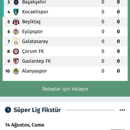
Başakşehir
0
0
3
Kocaelispor
0
0
4
Beşiktaş
0
0
5
Eyüpspor
0
0
6
Galatasaray
0
0
7
Çorum FK
0
0
8
Gaziantep FK
0
0
9
Alanyaspor
0
0
10
Detaylar için tıklayın
Süper Lig Fikstür
14 Ağustos, Cuma