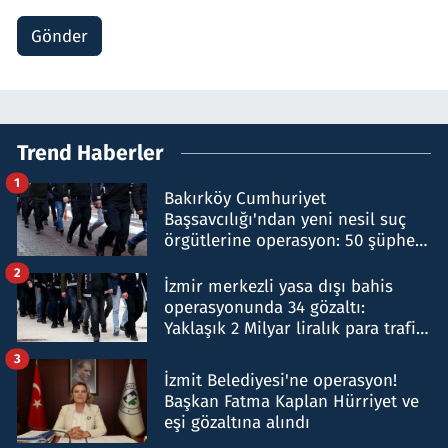
Gönder
Trend Haberler
1
Bakırköy Cumhuriyet
Başsavcılığı'ndan yeni nesil suç
örgütlerine operasyon: 50 şüpheli
hakkında gözaltı kararı
2
İzmir merkezli yasa dışı bahis
operasyonunda 34 gözaltı:
Yaklaşık 2 Milyar liralık para trafiği
tespit edildi
3
İzmit Belediyesi'ne operasyon!
Başkan Fatma Kaplan Hürriyet ve
eşi gözaltına alındı