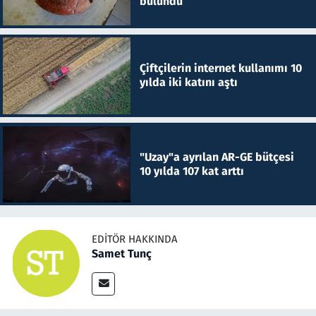
bulundu
Çiftçilerin internet kullanımı 10
yılda iki katını aştı
"Uzay"a ayrılan AR-GE bütçesi
10 yılda 107 kat arttı
EDITÖR HAKKINDA
Samet Tunç