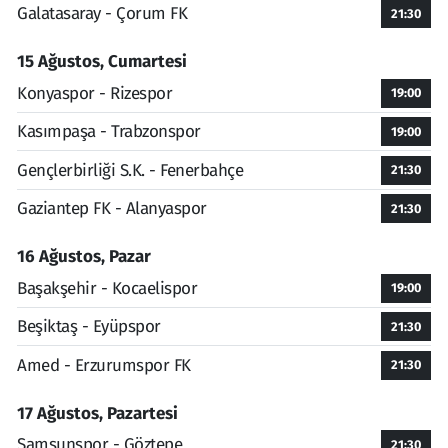
Galatasaray - Çorum FK
21:30
15 Ağustos, Cumartesi
Konyaspor - Rizespor
19:00
Kasımpaşa - Trabzonspor
19:00
Gençlerbirliği S.K. - Fenerbahçe
21:30
Gaziantep FK - Alanyaspor
21:30
16 Ağustos, Pazar
Başakşehir - Kocaelispor
19:00
Beşiktaş - Eyüpspor
21:30
Amed - Erzurumspor FK
21:30
17 Ağustos, Pazartesi
Samsunspor - Göztepe
21:30