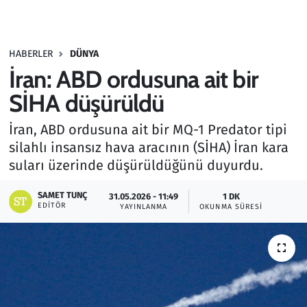
Gündem
HABERLER
DÜNYA
Haber
İran: ABD ordusuna ait bir
Kültür Sanat
SİHA düşürüldü
İran, ABD ordusuna ait bir MQ-1 Predator tipi
Kurumsal Haberler
silahlı insansız hava aracının (SİHA) İran kara
suları üzerinde düşürüldüğünü duyurdu.
Lezzet Durağı
SAMET TUNÇ
31.05.2026 - 11:49
1 DK
Memur ve Kamu
EDITÖR
YAYINLANMA
OKUNMA SÜRESI
Otomobil
Oyun
Ramazan