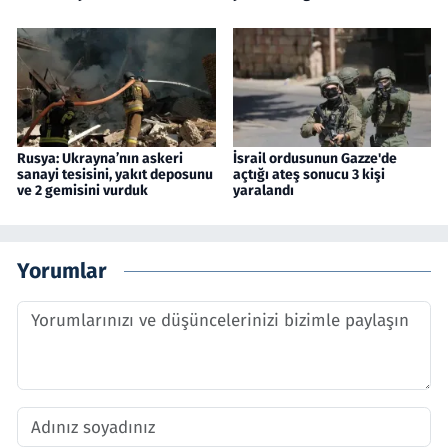
Rusya: Ukrayna’nın askeri
İsrail ordusunun Gazze'de
sanayi tesisini, yakıt deposunu
açtığı ateş sonucu 3 kişi
ve 2 gemisini vurduk
yaralandı
Yorumlar