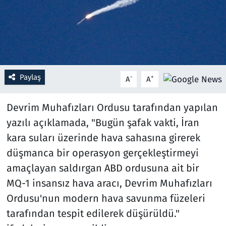
Resmi İlanlar
Rüya Tabirleri
Sağlık
Paylaş
-
+
A
A
Savunma Sanayi
Devrim Muhafızları Ordusu tarafından yapılan
yazılı açıklamada, "Bugün şafak vakti, İran
Seçim 2023
kara suları üzerinde hava sahasına girerek
düşmanca bir operasyon gerçekleştirmeyi
Spor
amaçlayan saldırgan ABD ordusuna ait bir
Teknoloji ve Bilim
MQ-1 insansız hava aracı, Devrim Muhafızları
Ordusu'nun modern hava savunma füzeleri
Televizyon
tarafından tespit edilerek düşürüldü."