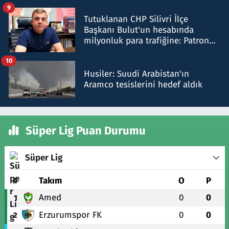
iddiasını yalanladı
9
Tutuklanan CHP Silivri İlçe
Başkanı Bulut'un hesabında
milyonluk para trafiğine: Patron
talimat verdi, ben gönderdim
10
Husiler: Suudi Arabistan'ın
Aramco tesislerini hedef aldık
Süper Lig Puan Durumu
Süper Lig
#
Takım
O
P
Amed
0
0
1
Erzurumspor FK
0
0
2