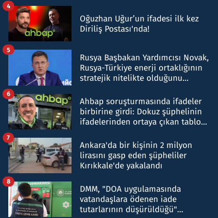
4
Oğuzhan Uğur’un ifadesi ilk kez
Diriliş Postası'nda!
5
Rusya Başbakan Yardımcısı Novak,
Rusya-Türkiye enerji ortaklığının
stratejik nitelikte olduğunu
belirtti
6
Ahbap soruşturmasında ifadeler
birbirine girdi: Dokuz şüphelinin
ifadelerinden ortaya çıkan tablo
şok etti
7
Ankara'da bir kişinin 2 milyon
lirasını gasp eden şüpheliler
Kırıkkale'de yakalandı
8
DMM, "DOA uygulamasında
vatandaşlara ödenen iade
tutarlarının düşürüldüğü"