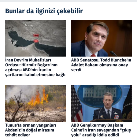
Bunlar da ilginizi çekebilir
İran Devrim Muhafızları
ABD Senatosu, Todd Blanche'ın
Ordusu: Hürmüz Boğazı'nın
Adalet Bakanı olmasına onay
açılması ABD'nin İran'ın
verdi
şartlarını kabul etmesine bağlı
Tunus'ta orman yangınları
ABD Genelkurmay Başkanı
Akdeniz'in doğal mirasını
Caine'in İran savaşından "çıkış
tehdit ediyor
yolu" aradığı iddia edildi