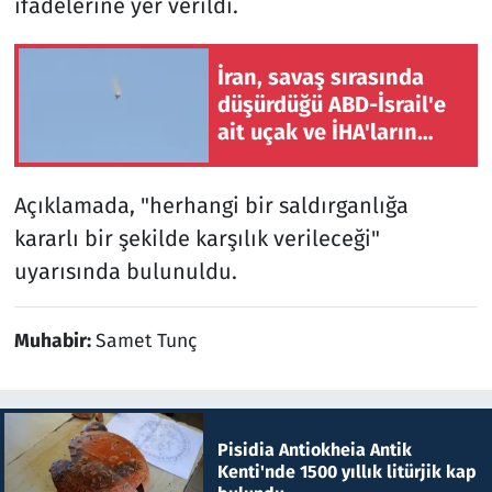
ifadelerine yer verildi.
İran, savaş sırasında
düşürdüğü ABD-İsrail'e
ait uçak ve İHA'ların
kalıntılarını sergiledi
Açıklamada, "herhangi bir saldırganlığa
kararlı bir şekilde karşılık verileceği"
uyarısında bulunuldu.
Muhabir:
Samet Tunç
Pisidia Antiokheia Antik
Kenti'nde 1500 yıllık litürjik kap