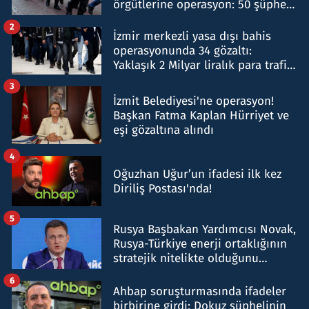
örgütlerine operasyon: 50 şüpheli
hakkında gözaltı kararı
2
İzmir merkezli yasa dışı bahis
operasyonunda 34 gözaltı:
Yaklaşık 2 Milyar liralık para trafiği
tespit edildi
3
İzmit Belediyesi'ne operasyon!
Başkan Fatma Kaplan Hürriyet ve
eşi gözaltına alındı
4
Oğuzhan Uğur’un ifadesi ilk kez
Diriliş Postası'nda!
5
Rusya Başbakan Yardımcısı Novak,
Rusya-Türkiye enerji ortaklığının
stratejik nitelikte olduğunu
belirtti
6
Ahbap soruşturmasında ifadeler
birbirine girdi: Dokuz şüphelinin