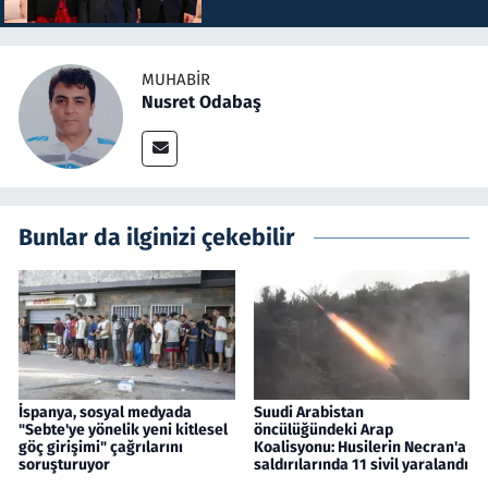
MUHABIR
Nusret Odabaş
Bunlar da ilginizi çekebilir
İspanya, sosyal medyada
Suudi Arabistan
"Sebte'ye yönelik yeni kitlesel
öncülüğündeki Arap
göç girişimi" çağrılarını
Koalisyonu: Husilerin Necran'a
soruşturuyor
saldırılarında 11 sivil yaralandı