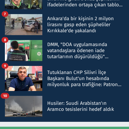
ifadelerinden ortaya çıkan tablo
şok etti
7
Ankara'da bir kişinin 2 milyon
lirasını gasp eden şüpheliler
Kırıkkale'de yakalandı
8
DMM, "DOA uygulamasında
vatandaşlara ödenen iade
tutarlarının düşürüldüğü"
iddiasını yalanladı
9
Tutuklanan CHP Silivri İlçe
Başkanı Bulut'un hesabında
milyonluk para trafiğine: Patron
talimat verdi, ben gönderdim
10
Husiler: Suudi Arabistan'ın
Aramco tesislerini hedef aldık