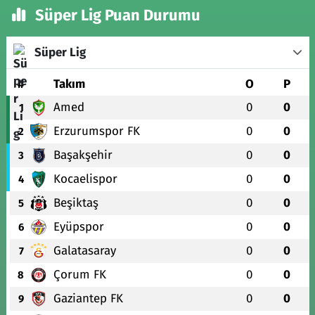
Süper Lig Puan Durumu
Süper Lig
#
Takım
O
P
Amed
0
0
1
Erzurumspor FK
0
0
2
Başakşehir
0
0
3
Kocaelispor
0
0
4
Beşiktaş
0
0
5
Eyüpspor
0
0
6
Galatasaray
0
0
7
Çorum FK
0
0
8
Gaziantep FK
0
0
9