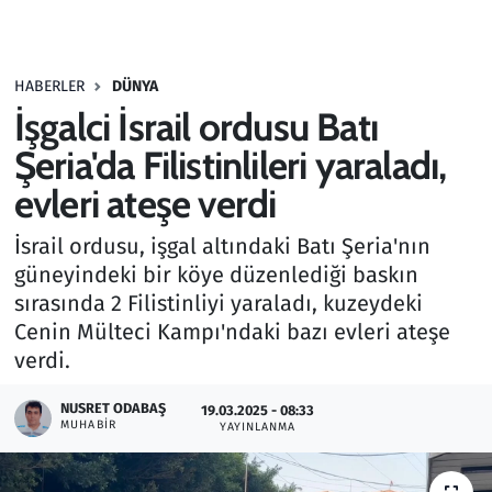
Gündem
HABERLER
DÜNYA
Haber
İşgalci İsrail ordusu Batı
Kültür Sanat
Şeria'da Filistinlileri yaraladı,
evleri ateşe verdi
Kurumsal Haberler
İsrail ordusu, işgal altındaki Batı Şeria'nın
Lezzet Durağı
güneyindeki bir köye düzenlediği baskın
sırasında 2 Filistinliyi yaraladı, kuzeydeki
Memur ve Kamu
Cenin Mülteci Kampı'ndaki bazı evleri ateşe
verdi.
Otomobil
NUSRET ODABAŞ
19.03.2025 - 08:33
MUHABIR
Oyun
YAYINLANMA
Ramazan