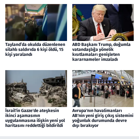
Tayland’da okulda düzenlenen
ABD Başkanı Trump, doğumla
silahlı saldırıda 6 kişi öldü, 15
vatandaşlığa yönelik
kişi yaralandı
kısıtlamaları genişleten
kararnameler imzaladı
İsrail'in Gazze'de ateşkesin
Avrupa'nın havalimanları
ikinci aşamasının
AB'nin yeni giriş çıkış sistemini
uygulanmasına ilişkin yeni yol
yoğunluk durumunda devre
haritasını reddettiği bildirildi
dışı bırakıyor