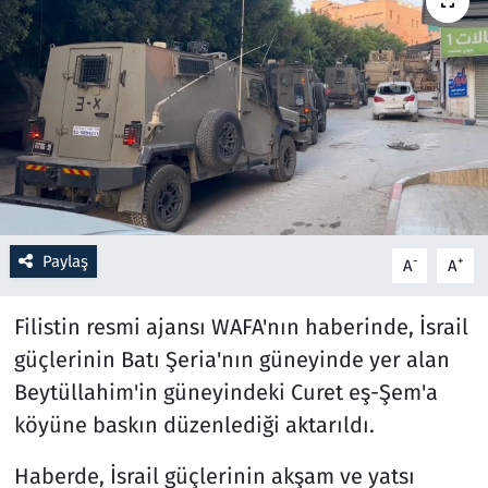
Resmi İlanlar
Rüya Tabirleri
Sağlık
Savunma Sanayi
Paylaş
-
+
A
A
Seçim 2023
Filistin resmi ajansı WAFA'nın haberinde, İsrail
Spor
güçlerinin Batı Şeria'nın güneyinde yer alan
Teknoloji ve Bilim
Beytüllahim'in güneyindeki Curet eş-Şem'a
köyüne baskın düzenlediği aktarıldı.
Televizyon
Haberde, İsrail güçlerinin akşam ve yatsı