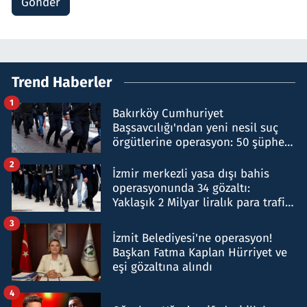
Gönder
Trend Haberler
1
Bakırköy Cumhuriyet
Başsavcılığı'ndan yeni nesil suç
örgütlerine operasyon: 50 şüpheli
hakkında gözaltı kararı
2
İzmir merkezli yasa dışı bahis
operasyonunda 34 gözaltı:
Yaklaşık 2 Milyar liralık para trafiği
tespit edildi
3
İzmit Belediyesi'ne operasyon!
Başkan Fatma Kaplan Hürriyet ve
eşi gözaltına alındı
4