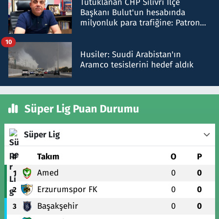
Tutuklanan CHP Silivri İlçe
Başkanı Bulut'un hesabında
milyonluk para trafiğine: Patron
talimat verdi, ben gönderdim
10
Husiler: Suudi Arabistan'ın
Aramco tesislerini hedef aldık
Süper Lig Puan Durumu
Süper Lig
#
Takım
O
P
Amed
0
0
1
Erzurumspor FK
0
0
2
Başakşehir
0
0
3