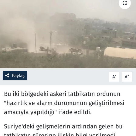
Resmi İlanlar
Rüya Tabirleri
Sağlık
Savunma Sanayi
Paylaş
Seçim 2023
-
+
A
A
Spor
Bu iki bölgedeki askeri tatbikatın ordunun
"hazırlık ve alarm durumunun geliştirilmesi
Teknoloji ve Bilim
amacıyla yapıldığı" ifade edildi.
Televizyon
Suriye'deki gelişmelerin ardından gelen bu
tatbikatın süresine ilişkin bilgi verilmedi.