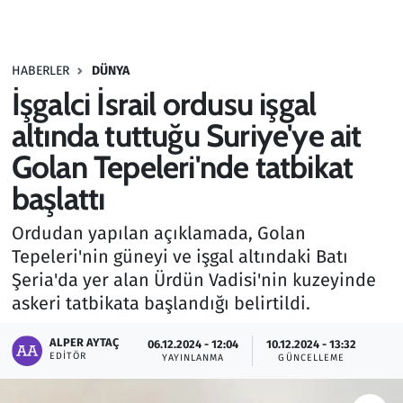
Gündem
HABERLER
DÜNYA
Haber
İşgalci İsrail ordusu işgal
Kültür Sanat
altında tuttuğu Suriye'ye ait
Golan Tepeleri'nde tatbikat
Kurumsal Haberler
başlattı
Lezzet Durağı
Ordudan yapılan açıklamada, Golan
Tepeleri'nin güneyi ve işgal altındaki Batı
Memur ve Kamu
Şeria'da yer alan Ürdün Vadisi'nin kuzeyinde
askeri tatbikata başlandığı belirtildi.
Otomobil
ALPER AYTAÇ
06.12.2024 - 12:04
10.12.2024 - 13:32
Oyun
EDITÖR
YAYINLANMA
GÜNCELLEME
Ramazan