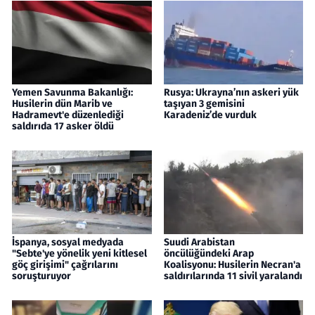
Yemen Savunma Bakanlığı:
Rusya: Ukrayna’nın askeri yük
Husilerin dün Marib ve
taşıyan 3 gemisini
Hadramevt'e düzenlediği
Karadeniz’de vurduk
saldırıda 17 asker öldü
İspanya, sosyal medyada
Suudi Arabistan
"Sebte'ye yönelik yeni kitlesel
öncülüğündeki Arap
göç girişimi" çağrılarını
Koalisyonu: Husilerin Necran'a
soruşturuyor
saldırılarında 11 sivil yaralandı