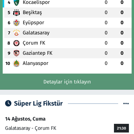
Kocaelispor
0
0
4
Beşiktaş
0
0
5
Eyüpspor
0
0
6
Galatasaray
0
0
7
Çorum FK
0
0
8
Gaziantep FK
0
0
9
Alanyaspor
0
0
10
Detaylar için tıklayın
Süper Lig Fikstür
14 Ağustos, Cuma
Galatasaray - Çorum FK
21:30