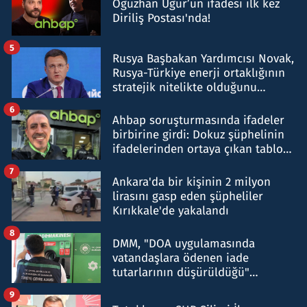
Oğuzhan Uğur’un ifadesi ilk kez
Diriliş Postası'nda!
5
Rusya Başbakan Yardımcısı Novak,
Rusya-Türkiye enerji ortaklığının
stratejik nitelikte olduğunu
belirtti
6
Ahbap soruşturmasında ifadeler
birbirine girdi: Dokuz şüphelinin
ifadelerinden ortaya çıkan tablo
şok etti
7
Ankara'da bir kişinin 2 milyon
lirasını gasp eden şüpheliler
Kırıkkale'de yakalandı
8
DMM, "DOA uygulamasında
vatandaşlara ödenen iade
tutarlarının düşürüldüğü"
iddiasını yalanladı
9