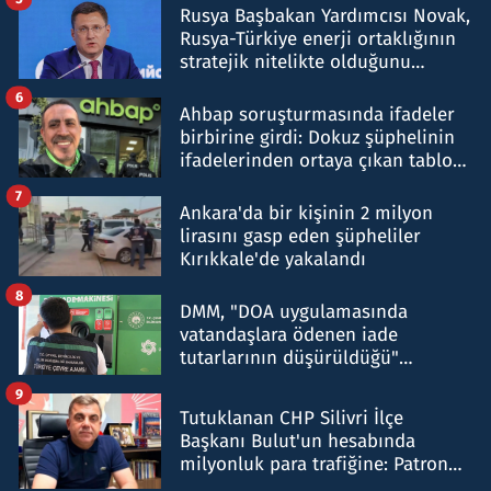
Rusya Başbakan Yardımcısı Novak,
Rusya-Türkiye enerji ortaklığının
stratejik nitelikte olduğunu
belirtti
6
Ahbap soruşturmasında ifadeler
birbirine girdi: Dokuz şüphelinin
ifadelerinden ortaya çıkan tablo
şok etti
7
Ankara'da bir kişinin 2 milyon
lirasını gasp eden şüpheliler
Kırıkkale'de yakalandı
8
DMM, "DOA uygulamasında
vatandaşlara ödenen iade
tutarlarının düşürüldüğü"
iddiasını yalanladı
9
Tutuklanan CHP Silivri İlçe
Başkanı Bulut'un hesabında
milyonluk para trafiğine: Patron
talimat verdi, ben gönderdim