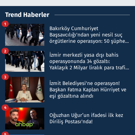
Trend Haberler
1
Bakırköy Cumhuriyet
Başsavcılığı'ndan yeni nesil suç
örgütlerine operasyon: 50 şüpheli
hakkında gözaltı kararı
2
İzmir merkezli yasa dışı bahis
operasyonunda 34 gözaltı:
Yaklaşık 2 Milyar liralık para trafiği
tespit edildi
3
İzmit Belediyesi'ne operasyon!
Başkan Fatma Kaplan Hürriyet ve
eşi gözaltına alındı
4
Oğuzhan Uğur’un ifadesi ilk kez
Diriliş Postası'nda!
5