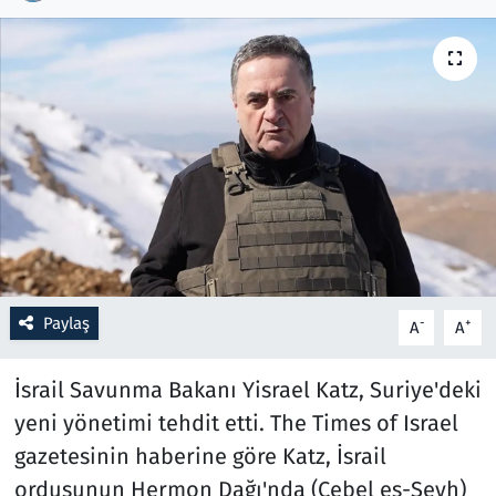
Resmi İlanlar
Rüya Tabirleri
Sağlık
Savunma Sanayi
Seçim 2023
Paylaş
-
+
A
A
Spor
İsrail Savunma Bakanı Yisrael Katz, Suriye'deki
Teknoloji ve Bilim
yeni yönetimi tehdit etti. The Times of Israel
Televizyon
gazetesinin haberine göre Katz, İsrail
ordusunun Hermon Dağı'nda (Cebel eş-Şeyh)