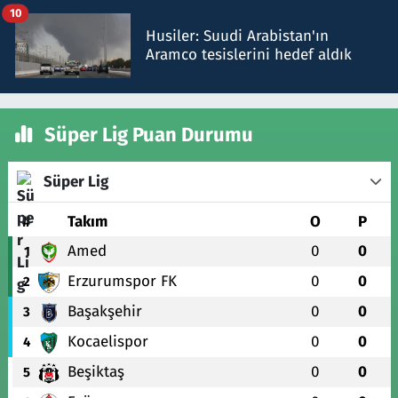
10
Husiler: Suudi Arabistan'ın
Aramco tesislerini hedef aldık
Süper Lig Puan Durumu
Süper Lig
#
Takım
O
P
Amed
0
0
1
Erzurumspor FK
0
0
2
Başakşehir
0
0
3
Kocaelispor
0
0
4
Beşiktaş
0
0
5