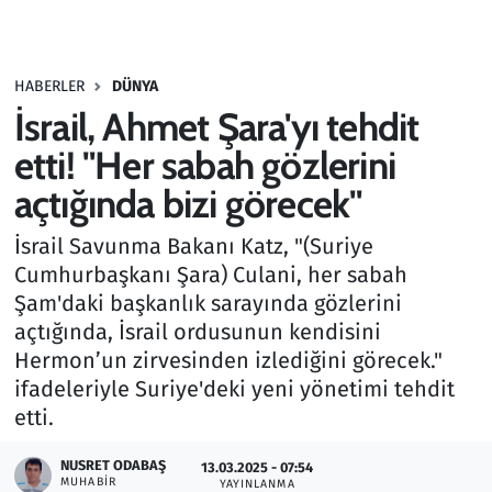
Gündem
HABERLER
DÜNYA
Haber
İsrail, Ahmet Şara'yı tehdit
Kültür Sanat
etti! "Her sabah gözlerini
açtığında bizi görecek"
Kurumsal Haberler
İsrail Savunma Bakanı Katz, "(Suriye
Lezzet Durağı
Cumhurbaşkanı Şara) Culani, her sabah
Şam'daki başkanlık sarayında gözlerini
Memur ve Kamu
açtığında, İsrail ordusunun kendisini
Hermon’un zirvesinden izlediğini görecek."
Otomobil
ifadeleriyle Suriye'deki yeni yönetimi tehdit
etti.
Oyun
NUSRET ODABAŞ
13.03.2025 - 07:54
MUHABIR
Ramazan
YAYINLANMA