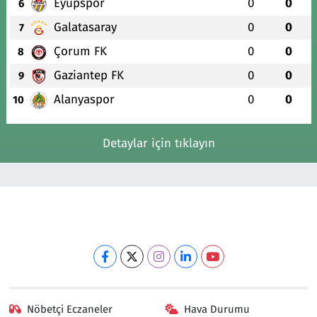
Eyüpspor
0
0
6
Galatasaray
0
0
7
Çorum FK
0
0
8
Gaziantep FK
0
0
9
Alanyaspor
0
0
10
Detaylar için tıklayın
Nöbetçi Eczaneler
Hava Durumu