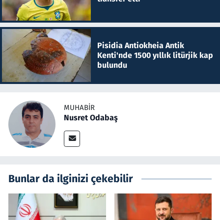
Pisidia Antiokheia Antik
Kenti'nde 1500 yıllık litürjik kap
bulundu
MUHABIR
Nusret Odabaş
Bunlar da ilginizi çekebilir