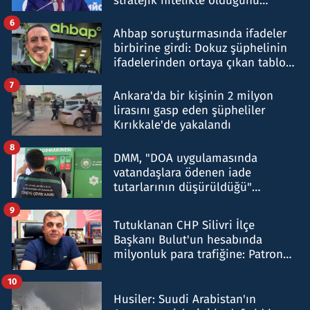
stratejik nitelikte olduğunu
belirtti
6
Ahbap soruşturmasında ifadeler
birbirine girdi: Dokuz şüphelinin
ifadelerinden ortaya çıkan tablo
şok etti
7
Ankara'da bir kişinin 2 milyon
lirasını gasp eden şüpheliler
Kırıkkale'de yakalandı
8
DMM, "DOA uygulamasında
vatandaşlara ödenen iade
tutarlarının düşürüldüğü"
iddiasını yalanladı
9
Tutuklanan CHP Silivri İlçe
Başkanı Bulut'un hesabında
milyonluk para trafiğine: Patron
talimat verdi, ben gönderdim
10
Husiler: Suudi Arabistan'ın