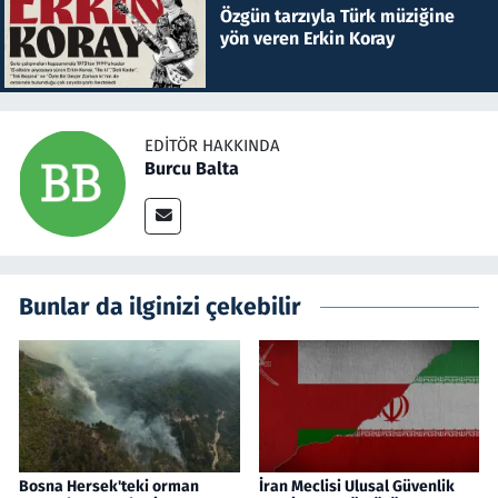
Özgün tarzıyla Türk müziğine
yön veren Erkin Koray
EDITÖR HAKKINDA
Burcu Balta
Bunlar da ilginizi çekebilir
Bosna Hersek'teki orman
İran Meclisi Ulusal Güvenlik