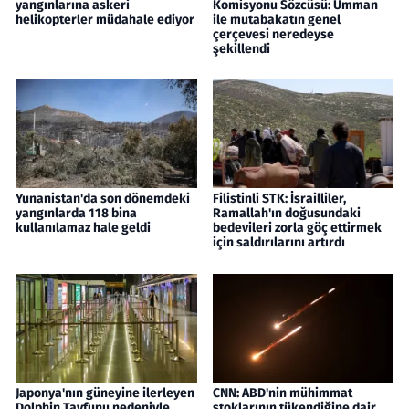
yangınlarına askeri
Komisyonu Sözcüsü: Umman
helikopterler müdahale ediyor
ile mutabakatın genel
çerçevesi neredeyse
şekillendi
Yunanistan'da son dönemdeki
Filistinli STK: İsrailliler,
yangınlarda 118 bina
Ramallah'ın doğusundaki
kullanılamaz hale geldi
bedevileri zorla göç ettirmek
için saldırılarını artırdı
Japonya'nın güneyine ilerleyen
CNN: ABD'nin mühimmat
Dolphin Tayfunu nedeniyle
stoklarının tükendiğine dair