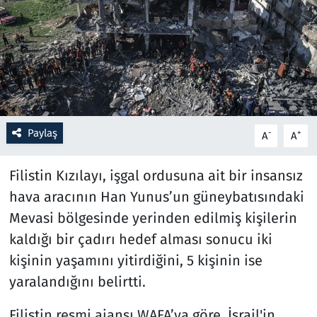
Resmi İlanlar
Rüya Tabirleri
Sağlık
Paylaş
-
+
A
A
Savunma Sanayi
Filistin Kızılayı, işgal ordusuna ait bir insansız
Seçim 2023
hava aracının Han Yunus’un güneybatısındaki
Spor
Mevasi bölgesinde yerinden edilmiş kişilerin
kaldığı bir çadırı hedef alması sonucu iki
Teknoloji ve Bilim
kişinin yaşamını yitirdiğini, 5 kişinin ise
yaralandığını belirtti.
Televizyon
Filistin resmi ajansı WAFA’ya göre, İsrail'in,