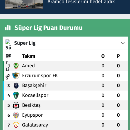
Aramco tesislerini hedef aldık
Süper Lig Puan Durumu
Süper Lig
#
Takım
O
P
Amed
0
0
1
Erzurumspor FK
0
0
2
Başakşehir
0
0
3
Kocaelispor
0
0
4
Beşiktaş
0
0
5
Eyüpspor
0
0
6
Galatasaray
0
0
7