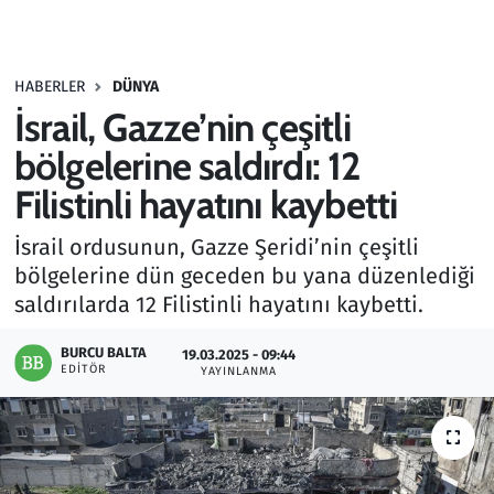
Gündem
HABERLER
DÜNYA
Haber
İsrail, Gazze’nin çeşitli
Kültür Sanat
bölgelerine saldırdı: 12
Filistinli hayatını kaybetti
Kurumsal Haberler
İsrail ordusunun, Gazze Şeridi’nin çeşitli
Lezzet Durağı
bölgelerine dün geceden bu yana düzenlediği
saldırılarda 12 Filistinli hayatını kaybetti.
Memur ve Kamu
BURCU BALTA
19.03.2025 - 09:44
EDITÖR
YAYINLANMA
Otomobil
Oyun
Ramazan