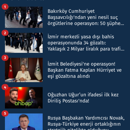
1
Bakırköy Cumhuriyet
Başsavcılığı'ndan yeni nesil suç
örgütlerine operasyon: 50 şüpheli
hakkında gözaltı kararı
2
İzmir merkezli yasa dışı bahis
operasyonunda 34 gözaltı:
Yaklaşık 2 Milyar liralık para trafiği
tespit edildi
3
İzmit Belediyesi'ne operasyon!
Başkan Fatma Kaplan Hürriyet ve
eşi gözaltına alındı
4
Oğuzhan Uğur’un ifadesi ilk kez
Diriliş Postası'nda!
5
Rusya Başbakan Yardımcısı Novak,
Rusya-Türkiye enerji ortaklığının