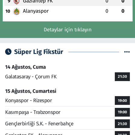
Gaziantep FK
0
0
9
Alanyaspor
0
0
10
Detaylar için tıklayın
Süper Lig Fikstür
14 Ağustos, Cuma
Galatasaray - Çorum FK
21:30
15 Ağustos, Cumartesi
Konyaspor - Rizespor
19:00
Kasımpaşa - Trabzonspor
19:00
Gençlerbirliği S.K. - Fenerbahçe
21:30