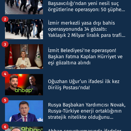
Başsavcılığı'ndan yeni nesil suç
örgütlerine operasyon: 50 şüpheli
hakkında gözaltı kararı
2
İzmir merkezli yasa dışı bahis
operasyonunda 34 gözaltı:
Yaklaşık 2 Milyar liralık para trafiği
tespit edildi
3
İzmit Belediyesi'ne operasyon!
Başkan Fatma Kaplan Hürriyet ve
eşi gözaltına alındı
4
Oğuzhan Uğur’un ifadesi ilk kez
Diriliş Postası'nda!
5
Rusya Başbakan Yardımcısı Novak,
Rusya-Türkiye enerji ortaklığının
stratejik nitelikte olduğunu
belirtti
6