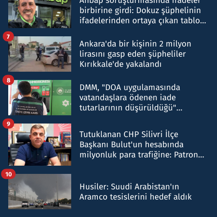
Ahbap soruşturmasında ifadeler
birbirine girdi: Dokuz şüphelinin
ifadelerinden ortaya çıkan tablo
şok etti
7
Ankara'da bir kişinin 2 milyon
lirasını gasp eden şüpheliler
Kırıkkale'de yakalandı
8
DMM, "DOA uygulamasında
vatandaşlara ödenen iade
tutarlarının düşürüldüğü"
iddiasını yalanladı
9
Tutuklanan CHP Silivri İlçe
Başkanı Bulut'un hesabında
milyonluk para trafiğine: Patron
talimat verdi, ben gönderdim
10
Husiler: Suudi Arabistan'ın
Aramco tesislerini hedef aldık