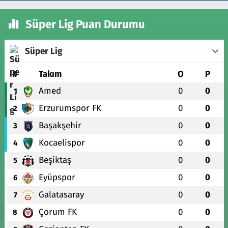
Süper Lig Puan Durumu
Süper Lig
#
Takım
O
P
Amed
0
0
1
Erzurumspor FK
0
0
2
Başakşehir
0
0
3
Kocaelispor
0
0
4
Beşiktaş
0
0
5
Eyüpspor
0
0
6
Galatasaray
0
0
7
Çorum FK
0
0
8