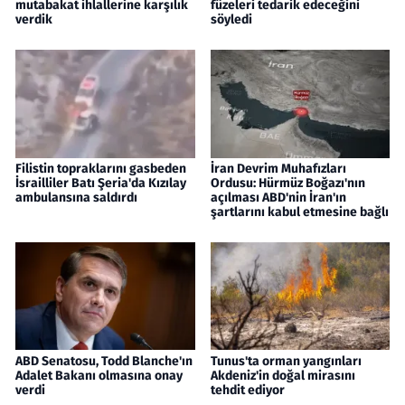
mutabakat ihlallerine karşılık
füzeleri tedarik edeceğini
verdik
söyledi
Filistin topraklarını gasbeden
İran Devrim Muhafızları
İsrailliler Batı Şeria'da Kızılay
Ordusu: Hürmüz Boğazı'nın
ambulansına saldırdı
açılması ABD'nin İran'ın
şartlarını kabul etmesine bağlı
ABD Senatosu, Todd Blanche'ın
Tunus'ta orman yangınları
Adalet Bakanı olmasına onay
Akdeniz'in doğal mirasını
verdi
tehdit ediyor