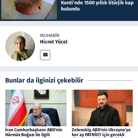
Kenti'nde 1500 yıllık litürjik kap
bulundu
MUHABIR
Hicret Yücel
Bunlar da ilginizi çekebilir
İran Cumhurbaşkanı: ABD'nin
Zelenskiy, ABD'nin Ukrayna'ya
Hürmüz Boğazı ile ilgili
her ay PATRİOT için gerekli