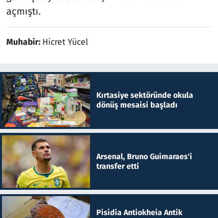
açmıştı.
Muhabir:
Hicret Yücel
Kırtasiye sektöründe okula
dönüş mesaisi başladı
Arsenal, Bruno Guimaraes'i
transfer etti
Pisidia Antiokheia Antik