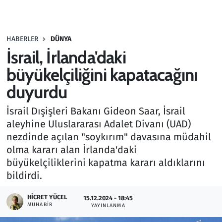
Gündem
HABERLER
DÜNYA
Haber
İsrail, İrlanda'daki
Kültür Sanat
büyükelçiliğini kapatacağını
duyurdu
Kurumsal Haberler
İsrail Dışişleri Bakanı Gideon Saar, İsrail
Lezzet Durağı
aleyhine Uluslararası Adalet Divanı (UAD)
nezdinde açılan "soykırım" davasına müdahil
Memur ve Kamu
olma kararı alan İrlanda'daki
büyükelçiliklerini kapatma kararı aldıklarını
Otomobil
bildirdi.
Oyun
HICRET YÜCEL
15.12.2024 - 18:45
MUHABIR
YAYINLANMA
Ramazan